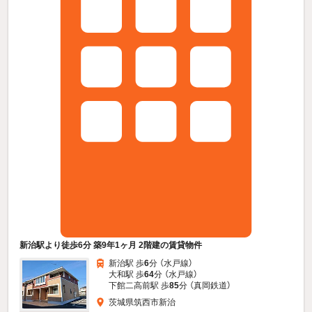
新治駅より徒歩6分 築9年1ヶ月 2階建の賃貸物件
新治駅 歩
6
分 （水戸線）
大和駅 歩
64
分 （水戸線）
下館二高前駅 歩
85
分 （真岡鉄道）
茨城県筑西市新治