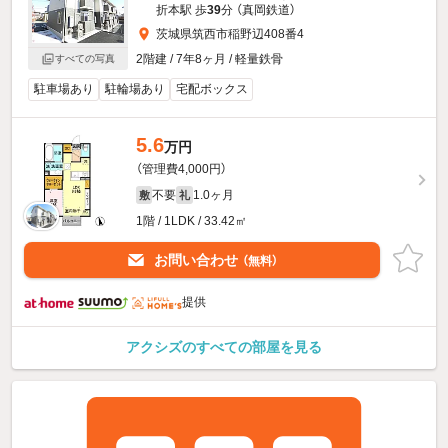
折本駅 歩
39
分 （真岡鉄道）
茨城県筑西市稲野辺408番4
2階建 / 7年8ヶ月 / 軽量鉄骨
すべての写真
駐車場あり
駐輪場あり
宅配ボックス
5.6
万円
（管理費4,000円）
不要
1.0ヶ月
敷
礼
1階 / 1LDK / 33.42㎡
お問い合わせ
（無料）
提供
アクシズのすべての部屋を見る