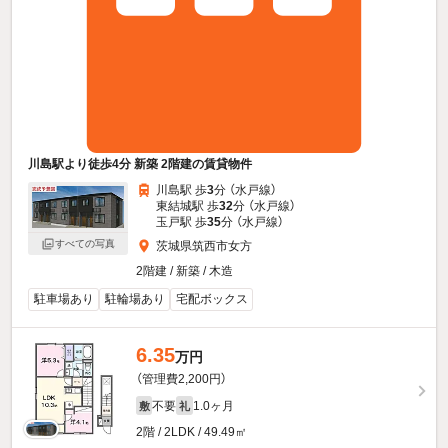
川島駅より徒歩4分 新築 2階建の賃貸物件
川島駅 歩
3
分 （水戸線）
東結城駅 歩
32
分 （水戸線）
玉戸駅 歩
35
分 （水戸線）
すべての写真
茨城県筑西市女方
2階建 / 新築 / 木造
駐車場あり
駐輪場あり
宅配ボックス
6.35
万円
（管理費2,200円）
不要
1.0ヶ月
敷
礼
2階 / 2LDK / 49.49㎡