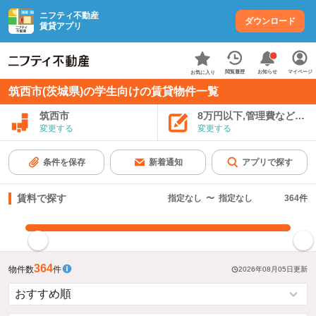
ニフティ不動産
ダウンロード
賃貸アプリ
お知らせ
閲覧履歴
マイページ
お気に入り
筑西市(茨城県)の学生向けの賃貸物件一覧
筑西市
8万円以下,管理費など込み
変更する
変更する
条件を保存
新着通知
アプリで探す
賃料で探す
指定なし
〜
指定なし
364
件
指定した賃料で絞り込む
364
物件数
件
2026年08月05日
更新