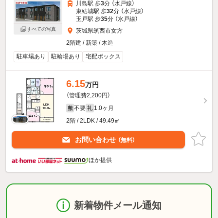
川島駅 歩
3
分 （水戸線）
東結城駅 歩
32
分 （水戸線）
玉戸駅 歩
35
分 （水戸線）
すべての写真
茨城県筑西市女方
2階建 / 新築 / 木造
駐車場あり
駐輪場あり
宅配ボックス
6.15
万円
（管理費2,200円）
不要
1.0ヶ月
敷
礼
2階 / 2LDK / 49.49㎡
お問い合わせ
（無料）
ほか提供
新着物件メール通知