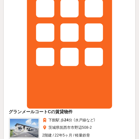
グランメールコートCの賃貸物件
下館駅 歩
24
分 （水戸線
など
）
茨城県筑西市市野辺508-2
2階建 / 22年5ヶ月 / 軽量鉄骨