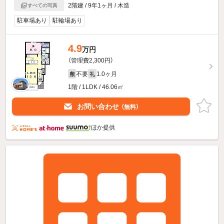
2階建 / 9年1ヶ月 / 木造
すべての写真
駐車場あり
駐輪場あり
4.9
万円
（管理費2,300円）
不要
1.0ヶ月
敷
礼
1階 / 1LDK / 46.06㎡
お問い合わせ
（無料）
ほか提供