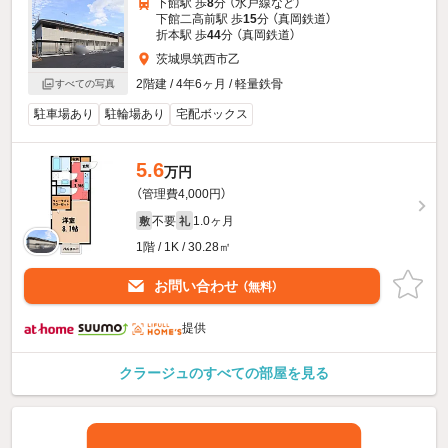
下館駅 歩
8
分 （水戸線
など
）
下館二高前駅 歩
15
分 （真岡鉄道）
折本駅 歩
44
分 （真岡鉄道）
茨城県筑西市乙
2階建 / 4年6ヶ月 / 軽量鉄骨
すべての写真
駐車場あり
駐輪場あり
宅配ボックス
5.6
万円
（管理費4,000円）
不要
1.0ヶ月
敷
礼
1階 / 1K / 30.28㎡
お問い合わせ
（無料）
提供
クラージュのすべての部屋を見る