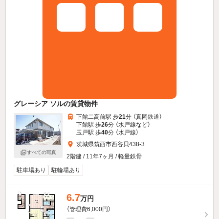
グレーシア ソルの賃貸物件
下館二高前駅 歩
21
分 （真岡鉄道）
下館駅 歩
26
分 （水戸線
など
）
玉戸駅 歩
40
分 （水戸線）
茨城県筑西市西谷貝438-3
すべての写真
2階建 / 11年7ヶ月 / 軽量鉄骨
駐車場あり
駐輪場あり
6.7
万円
（管理費6,000円）