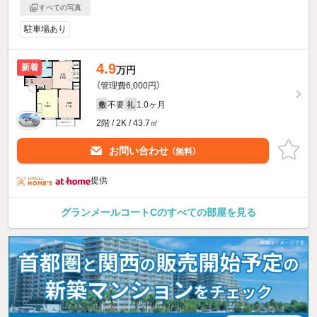
すべての写真
駐車場あり
4.9
新着
万円
（管理費6,000円）
不要
1.0ヶ月
敷
礼
2階 / 2K / 43.7㎡
お問い合わせ
（無料）
提供
グランメールコートCのすべての部屋を見る