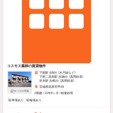
コスモス薬師の賃貸物件
下館駅 歩
5
分 （水戸線
など
）
下館二高前駅 歩
16
分 （真岡鉄道）
折本駅 歩
41
分 （真岡鉄道）
茨城県筑西市甲69
すべての写真
2階建 / 10年8ヶ月 / 軽量鉄骨
駐車場あり
駐輪場あり