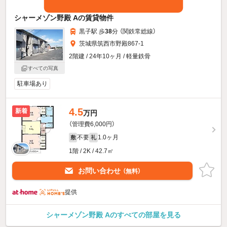
シャーメゾン野殿 Aの賃貸物件
黒子駅 歩
38
分 （関鉄常総線）
茨城県筑西市野殿867-1
2階建 / 24年10ヶ月 / 軽量鉄骨
すべての写真
駐車場あり
4.5
新着
万円
（管理費6,000円）
不要
1.0ヶ月
敷
礼
1階 / 2K / 42.7㎡
お問い合わせ
（無料）
提供
シャーメゾン野殿 Aのすべての部屋を見る