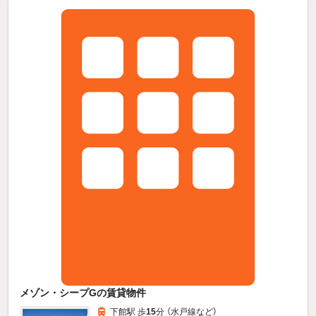
メゾン・シープGの賃貸物件
下館駅 歩
15
分 （水戸線
など
）