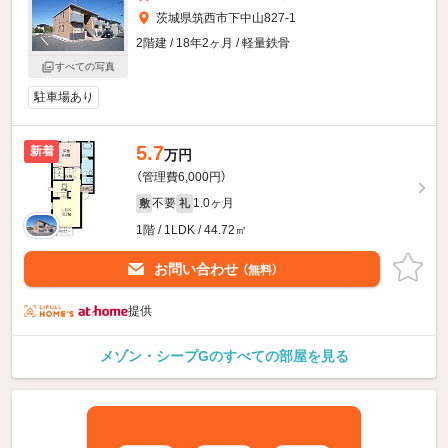
茨城県筑西市下中山827-1
2階建 / 18年2ヶ月 / 軽量鉄骨
すべての写真
駐車場あり
5.7
新着
万円
（管理費6,000円）
不要
1.0ヶ月
敷
礼
1階 / 1LDK / 44.72㎡
お問い合わせ
（無料）
提供
メゾン・シープGのすべての部屋を見る