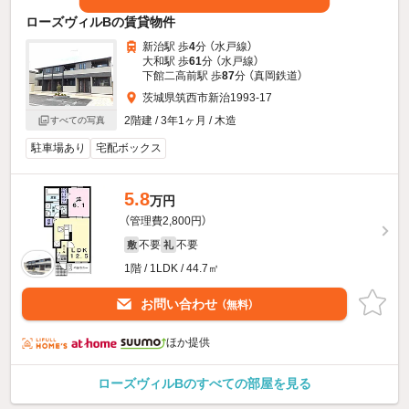
ローズヴィルBの賃貸物件
新治駅 歩
4
分 （水戸線）
大和駅 歩
61
分 （水戸線）
下館二高前駅 歩
87
分 （真岡鉄道）
茨城県筑西市新治1993-17
2階建 / 3年1ヶ月 / 木造
すべての写真
駐車場あり
宅配ボックス
5.8
万円
（管理費2,800円）
不要
不要
敷
礼
1階 / 1LDK / 44.7㎡
お問い合わせ
（無料）
ほか提供
ローズヴィルBのすべての部屋を見る