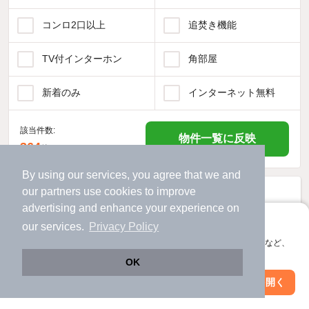
コンロ2口以上
追焚き機能
TV付インターホン
角部屋
新着のみ
インターネット無料
該当件数:
物件一覧に反映
364
件
By using our services, you agree that we and
our
partners
use cookies to improve
advertising and enhance your experience on
アプリに切り替えて、サクサクお部屋探し
our services.
Privacy Policy
会員登録なしですぐ使える。マップ検索やお気に入り保存など、
アプリ限定の便利な機能が使えます！
OK
Web版で続行
アプリを開く
市区町村を変更
絞り込み条件を変更