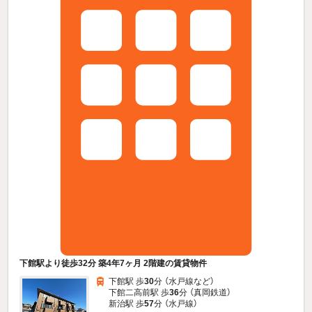
下館駅より徒歩32分 築4年7ヶ月 2階建の賃貸物件
下館駅 歩
30
分 （水戸線
など
）
下館二高前駅 歩
36
分 （真岡鉄道）
新治駅 歩
57
分 （水戸線）