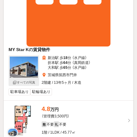
MY Star Kの賃貸物件
新治駅 歩
18
分 （水戸線）
折本駅 歩
64
分 （真岡鉄道）
大和駅 歩
65
分 （水戸線）
茨城県筑西市門井
2階建 / 13年5ヶ月 / 木造
すべての写真
駐車場あり
駐輪場あり
4.8
万円
（管理費3,500円）
不要
不要
敷
礼
1階 / 1LDK / 45.77㎡