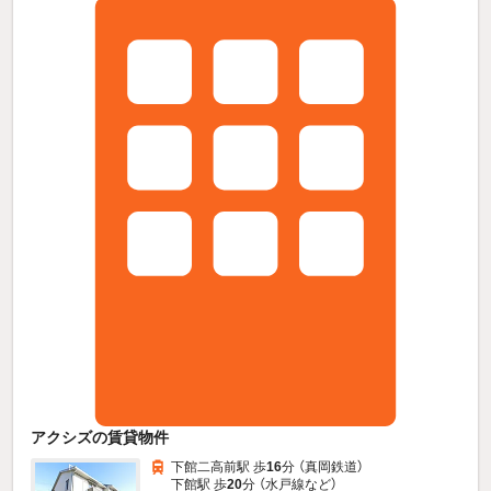
アクシズの賃貸物件
下館二高前駅 歩
16
分 （真岡鉄道）
下館駅 歩
20
分 （水戸線
など
）