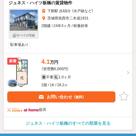
ジュネス・ハイツ板橋の賃貸物件
下館駅 歩
11
分 （水戸線
など
）
茨城県筑西市二木成1931
2階建 / 24年3ヶ月 / 軽量鉄骨
すべての写真
駐車場あり
4.1
新着
万円
（管理費6,000円）
不要
1.0ヶ月
敷
礼
1階 / 1K / 28.2㎡
お問い合わせ
（無料）
提供
ジュネス・ハイツ板橋のすべての部屋を見る