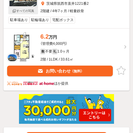
茨城県筑西市直井1221番2
2階建 / 4年7ヶ月 / 軽量鉄骨
すべての写真
駐車場あり
駐輪場あり
宅配ボックス
6.2
万円
（管理費4,000円）
不要
1.0ヶ月
敷
礼
2階 / 1LDK / 33.61㎡
お問い合わせ
（無料）
ほか提供