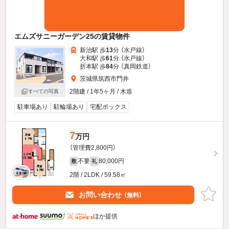
エムズサニーガーデン25の賃貸物件
新治駅 歩
13
分 （水戸線）
大和駅 歩
61
分 （水戸線）
折本駅 歩
84
分 （真岡鉄道）
茨城県筑西市門井
2階建 / 1年5ヶ月 / 木造
すべての写真
駐車場あり
駐輪場あり
宅配ボックス
7
万円
（管理費2,800円）
不要
80,000円
敷
礼
2階 / 2LDK / 59.58㎡
お問い合わせ
（無料）
ほか提供