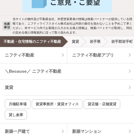
駐車場あり
ペット相談
当サイトの物件及び不動産会社、外壁塗装業者の情報は検索パートナーが提供している情
報であり、ニフティライフスタイル株式会社は内容の責任を負わないことを予めご了承く
免責
事項
ださい。本サービス内でお客様が入力される個人情報は、検索パートナーが取得し、同社
洗濯機置場あり
独立洗面台
の定める個人情報規約に従って取り扱われます。
不動産・住宅情報のニフティ不動産
賃貸
岩手県
岩手郡岩手町
エアコンあり
都市ガス
ニフティ不動産
ニフティ不動産アプリ
温水洗浄便座
オートロック
＼Because／ ニフティ不動産
コンロ2口以上
追焚き機能
賃貸
TV付インターホン
角部屋
新着のみ
インターネット無料
月極駐車場
賃貸事務所・賃貸オフィス
貸店舗・店舗賃貸
貸し倉庫
該当件数:
物件一覧に反映
5
件
新築一戸建て
新築マンション