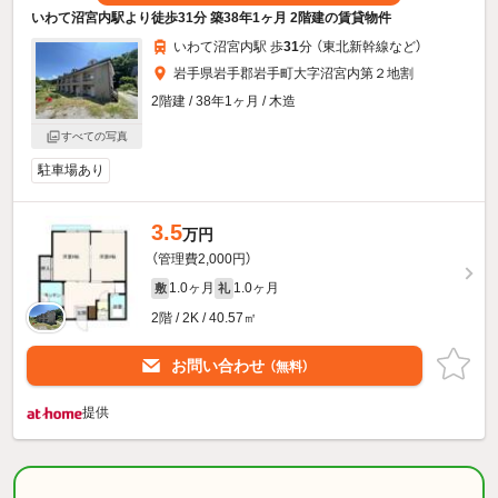
いわて沼宮内駅より徒歩31分 築38年1ヶ月 2階建の賃貸物件
いわて沼宮内駅 歩
31
分 （東北新幹線
など
）
岩手県岩手郡岩手町大字沼宮内第２地割
2階建 / 38年1ヶ月 / 木造
すべての写真
駐車場あり
3.5
万円
（管理費2,000円）
1.0ヶ月
1.0ヶ月
敷
礼
2階 / 2K / 40.57㎡
お問い合わせ
（無料）
提供