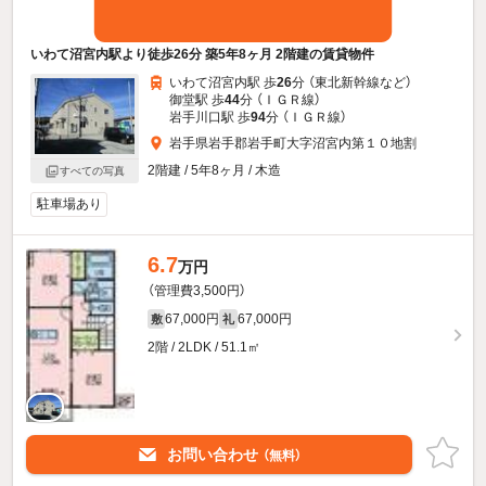
いわて沼宮内駅より徒歩26分 築5年8ヶ月 2階建の賃貸物件
いわて沼宮内駅 歩
26
分 （東北新幹線
など
）
御堂駅 歩
44
分 （ＩＧＲ線）
岩手川口駅 歩
94
分 （ＩＧＲ線）
岩手県岩手郡岩手町大字沼宮内第１０地割
2階建 / 5年8ヶ月 / 木造
すべての写真
駐車場あり
6.7
万円
（管理費3,500円）
67,000円
67,000円
敷
礼
2階 / 2LDK / 51.1㎡
お問い合わせ
（無料）