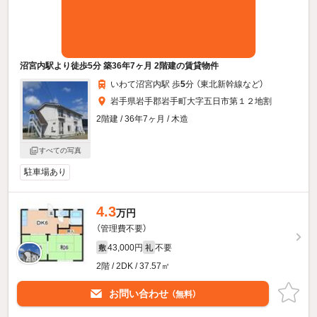
沼宮内駅より徒歩5分 築36年7ヶ月 2階建の賃貸物件
いわて沼宮内駅 歩
5
分 （東北新幹線
など
）
岩手県岩手郡岩手町大字五日市第１２地割
2階建 / 36年7ヶ月 / 木造
すべての写真
駐車場あり
4.3
万円
（管理費不要）
43,000円
不要
敷
礼
2階 / 2DK / 37.57㎡
お問い合わせ
（無料）