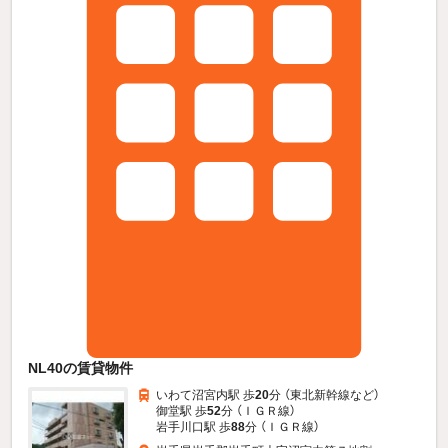
NL40の賃貸物件
いわて沼宮内駅 歩
20
分 （東北新幹線
など
）
御堂駅 歩
52
分 （ＩＧＲ線）
岩手川口駅 歩
88
分 （ＩＧＲ線）