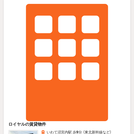
ロイヤルの賃貸物件
いわて沼宮内駅 歩
9
分 （東北新幹線
など
）