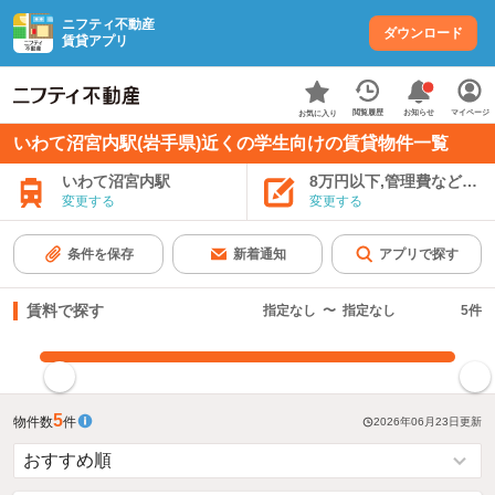
ニフティ不動産
ダウンロード
賃貸アプリ
お知らせ
閲覧履歴
マイページ
お気に入り
いわて沼宮内駅(岩手県)近くの学生向けの賃貸物件一覧
いわて沼宮内駅
8万円以下,管理費など込み
変更する
変更する
条件を保存
新着通知
アプリで探す
賃料で探す
指定なし
〜
指定なし
5
件
指定した賃料で絞り込む
5
物件数
件
2026年06月23日
更新