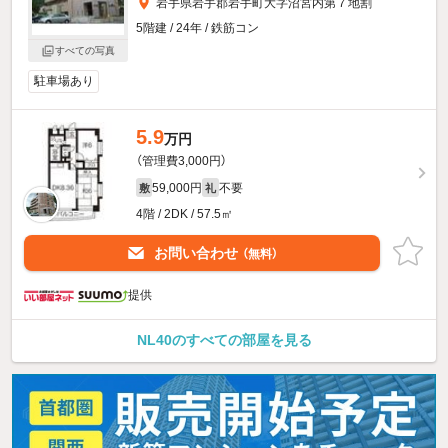
岩手県岩手郡岩手町大字沼宮内第７地割
5階建 / 24年 / 鉄筋コン
すべての写真
駐車場あり
5.9
万円
（管理費3,000円）
59,000円
不要
敷
礼
4階 / 2DK / 57.5㎡
お問い合わせ
（無料）
提供
NL40のすべての部屋を見る