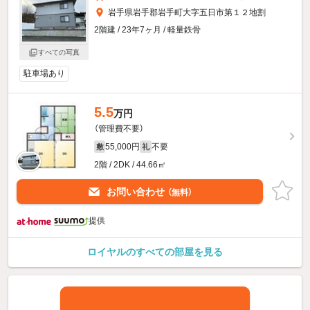
岩手県岩手郡岩手町大字五日市第１２地割
2階建 / 23年7ヶ月 / 軽量鉄骨
すべての写真
駐車場あり
5.5
万円
（管理費不要）
55,000円
不要
敷
礼
2階 / 2DK / 44.66㎡
お問い合わせ
（無料）
提供
ロイヤルのすべての部屋を見る