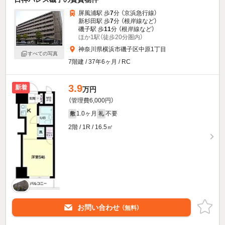
屏風浦駅 歩
7
分 （京浜急行線）
新杉田駅 歩
7
分 （根岸線
など
）
磯子駅 歩
11
分 （根岸線
など
）
ほか1駅（徒歩20分圏内）
神奈川県横浜市磯子区中原1丁目
すべての写真
7階建 / 37年6ヶ月 / RC
3.9
新着
万円
（管理費6,000円）
1.0ヶ月
不要
敷
礼
2階 / 1R / 16.5㎡
お問い合わせ
（無料）