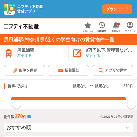
ニフティ不動産
ダウンロード
賃貸アプリ
お知らせ
閲覧履歴
マイページ
お気に入り
屏風浦駅(神奈川県)近くの学生向けの賃貸物件一覧
屏風浦駅
8万円以下,管理費など込み
変更する
変更する
条件を保存
新着通知
アプリで探す
賃料で探す
指定なし
〜
指定なし
270
件
指定した賃料で絞り込む
270
物件数
件
2026年08月07日
更新