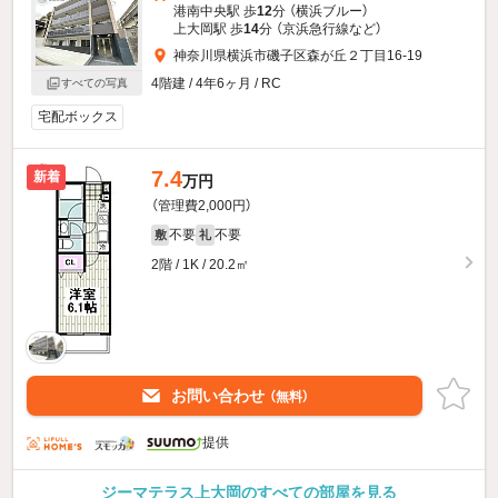
港南中央駅 歩
12
分 （横浜ブルー）
上大岡駅 歩
14
分 （京浜急行線
など
）
神奈川県横浜市磯子区森が丘２丁目16-19
4階建 / 4年6ヶ月 / RC
すべての写真
宅配ボックス
7.4
新着
万円
（管理費2,000円）
不要
不要
敷
礼
2階 / 1K / 20.2㎡
お問い合わせ
（無料）
提供
ジーマテラス上大岡のすべての部屋を見る