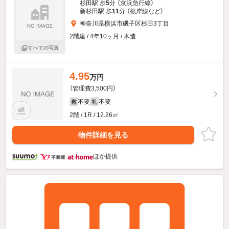
杉田駅 歩
5
分 （京浜急行線）
新杉田駅 歩
11
分 （根岸線
など
）
神奈川県横浜市磯子区杉田3丁目
2階建 / 4年10ヶ月 / 木造
すべての写真
4.95
万円
（管理費3,500円）
不要
不要
敷
礼
2階 / 1R / 12.26㎡
物件詳細を見る
ほか提供