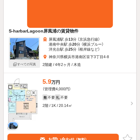
S-harbarLagoon屏風浦の賃貸物件
屏風浦駅 歩
13
分 （京浜急行線）
港南中央駅 歩
20
分 （横浜ブルー）
洋光台駅 歩
25
分 （根岸線
など
）
神奈川県横浜市港南区笹下3丁目4-8
2階建 / 4年2ヶ月 / 木造
すべての写真
5.9
万円
（管理費4,000円）
不要
不要
敷
礼
2階 / 1K / 20.14㎡
お問い合わせ
（無料）