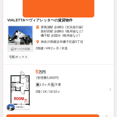
VIALETTA〜ヴィアレッタ〜の賃貸物件
屏風浦駅 歩
10
分 （京浜急行線）
新杉田駅 歩
20
分 （根岸線
など
）
磯子駅 歩
22
分 （根岸線
など
）
神奈川県横浜市磯子区森5丁目
2階建 / 4年2ヶ月 / 木造
すべての写真
宅配ボックス
5
万円
（管理費5,000円）
1.0ヶ月
不要
敷
礼
2階 / 1K / 18.02㎡