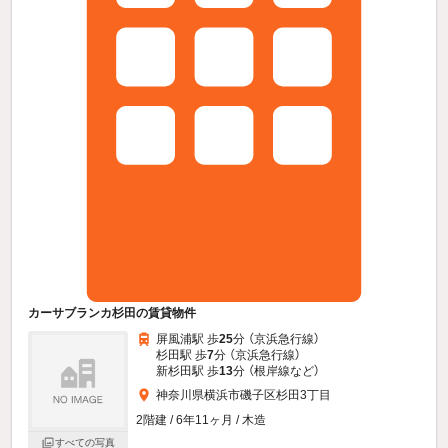
カーサブランカ杉田の賃貸物件
屏風浦駅 歩
25
分 （京浜急行線）
杉田駅 歩
7
分 （京浜急行線）
新杉田駅 歩
13
分 （根岸線
など
）
神奈川県横浜市磯子区杉田3丁目
2階建 / 6年11ヶ月 / 木造
すべての写真