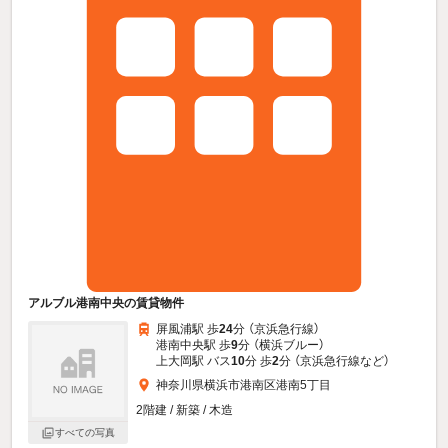
アルブル港南中央の賃貸物件
屏風浦駅 歩
24
分 （京浜急行線）
港南中央駅 歩
9
分 （横浜ブルー）
上大岡駅 バス
10
分 歩
2
分 （京浜急行線
など
）
神奈川県横浜市港南区港南5丁目
2階建 / 新築 / 木造
すべての写真