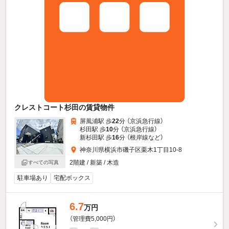
クレストコート杉田の賃貸物件
屏風浦駅 歩
22
分 （京浜急行線）
杉田駅 歩
10
分 （京浜急行線）
新杉田駅 歩
16
分 （根岸線
など
）
神奈川県横浜市磯子区栗木1丁目10-8
2階建 / 新築 / 木造
すべての写真
駐車場あり
宅配ボックス
6.7
万円
（管理費5,000円）