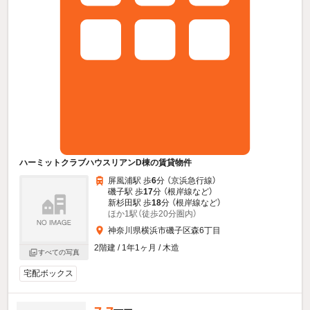
ハーミットクラブハウスリアンD棟の賃貸物件
屏風浦駅 歩
6
分 （京浜急行線）
磯子駅 歩
17
分 （根岸線
など
）
新杉田駅 歩
18
分 （根岸線
など
）
ほか1駅（徒歩20分圏内）
神奈川県横浜市磯子区森6丁目
2階建 / 1年1ヶ月 / 木造
すべての写真
宅配ボックス