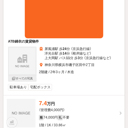
ATB錦衣の賃貸物件
屏風浦駅 歩
24
分 （京浜急行線）
洋光台駅 歩
14
分 （根岸線
など
）
上大岡駅 バス
11
分 歩
3
分 （京浜急行線
など
）
神奈川県横浜市磯子区田中2丁目
2階建 / 2年3ヶ月 / 木造
すべての写真
駐車場あり
宅配ボックス
7.4
万円
（管理費4,000円）
74,000円
不要
敷
礼
1階 / 1K / 33.86㎡