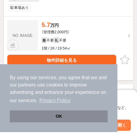
駐車場あり
5.7
万円
（管理費2,000円）
不要
不要
敷
礼
1階 / 1K / 19.54㎡
物件詳細を見る
ほか提供
By using our services, you agree that we and
our
partners
use cookies to improve
advertising and enhance your experience on
アプリに切り替えて、サクサクお部屋探し
our services.
Privacy Policy
会員登録なしですぐ使える。マップ検索やお気に入り保存など、
アプリ限定の便利な機能が使えます！
OK
Web版で続行
アプリを開く
駅・沿線を変更
絞り込み条件を変更