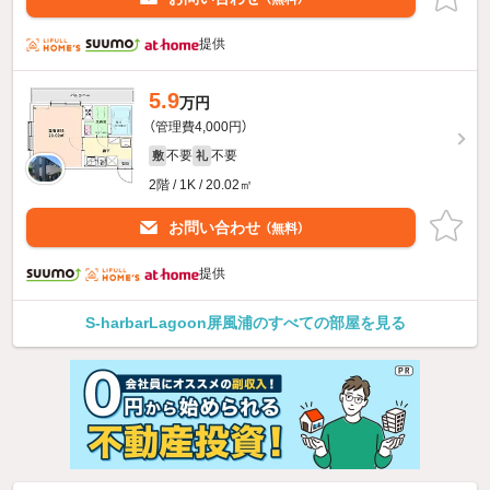
提供
5.9
万円
（管理費4,000円）
不要
不要
敷
礼
2階 / 1K / 20.02㎡
お問い合わせ
（無料）
提供
S-harbarLagoon屏風浦のすべての部屋を見る