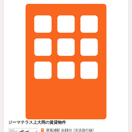
ジーマテラス上大岡の賃貸物件
屏風浦駅 歩
22
分 （京浜急行線）