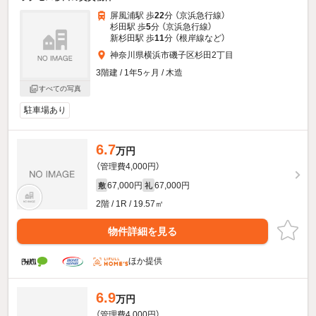
屏風浦駅 歩
22
分 （京浜急行線）
杉田駅 歩
5
分 （京浜急行線）
新杉田駅 歩
11
分 （根岸線
など
）
神奈川県横浜市磯子区杉田2丁目
3階建 / 1年5ヶ月 / 木造
すべての写真
駐車場あり
6.7
万円
（管理費4,000円）
67,000円
67,000円
敷
礼
2階 / 1R / 19.57㎡
物件詳細を見る
ほか提供
6.9
万円
（管理費4,000円）