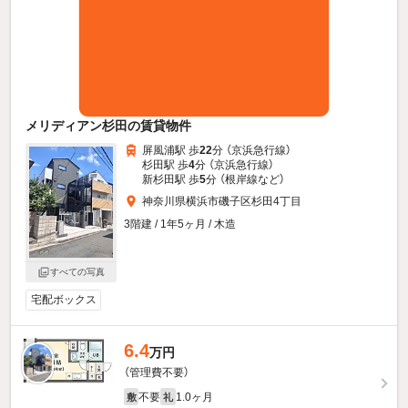
メリディアン杉田の賃貸物件
屏風浦駅 歩
22
分 （京浜急行線）
杉田駅 歩
4
分 （京浜急行線）
新杉田駅 歩
5
分 （根岸線
など
）
神奈川県横浜市磯子区杉田4丁目
3階建 / 1年5ヶ月 / 木造
すべての写真
宅配ボックス
6.4
万円
（管理費不要）
不要
1.0ヶ月
敷
礼