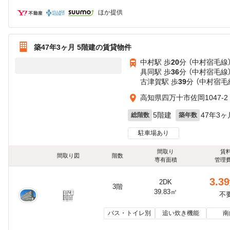
ほか提供
築47年3ヶ月 5階建の賃貸物件
中村駅 歩
20
分 （中村宿毛線
具同駅 歩
36
分 （中村宿毛線
古津賀駅 歩
39
分 （中村宿毛
高知県四万十市佐岡1047-2
5階建
47年3ヶ
総階数
築年数
駐車場あり
間取り
賃
間取り図
階数
専有面積
管理
3.39
2DK
3階
39.83㎡
不
バス・トイレ別
追い炊き機能
南