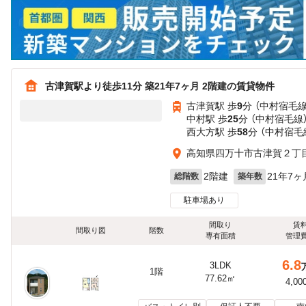
古津賀駅より徒歩11分 築21年7ヶ月 2階建の賃貸物件
古津賀駅 歩
9
分 （中村宿毛線
中村駅 歩
25
分 （中村宿毛線
西大方駅 歩
58
分 （中村宿毛
高知県四万十市古津賀２丁目
2階建
21年7ヶ
総階数
築年数
駐車場あり
間取り
賃
間取り図
階数
専有面積
管理
6.8
3LDK
1階
77.62㎡
4,00