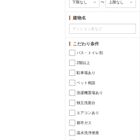
〜
建物名
こだわり条件
バス・トイレ別
2階以上
駐車場あり
ペット相談
洗濯機置場あり
独立洗面台
エアコンあり
都市ガス
温水洗浄便座