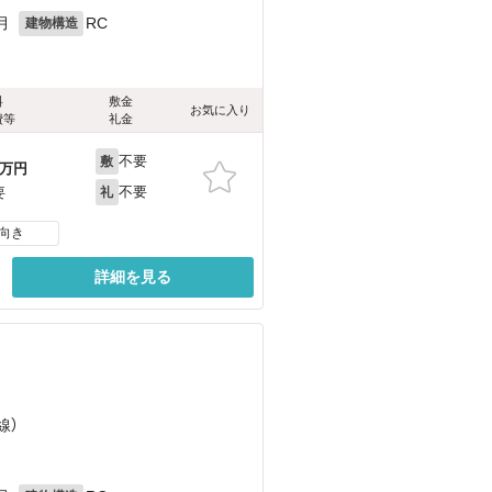
月
RC
建物構造
料
敷金
お気に入り
費等
礼金
不要
敷
万円
不要
要
礼
向き
詳細を見る
）
）
線）