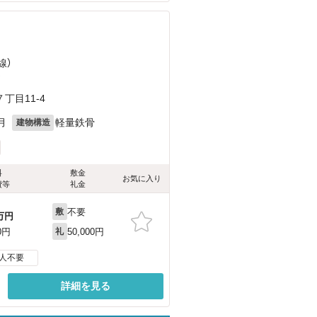
線）
）
丁目11-4
月
軽量鉄骨
建物構造
料
敷金
お気に入り
費等
礼金
不要
敷
万円
50,000円
0円
礼
人不要
詳細を見る