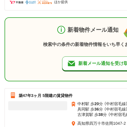
ほか提供
新着物件メール通知
検索中の条件の新着物件情報をいち早く
新着メール通知を受け
築47年3ヶ月 5階建の賃貸物件
中村駅 歩
20
分 （中村宿毛線
具同駅 歩
36
分 （中村宿毛線
古津賀駅 歩
38
分 （中村宿毛
高知県四万十市佐岡1047-2