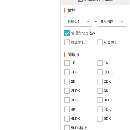
賃料
〜
管理費など込み
敷金無し
礼金無し
間取り
1R
1K
1DK
1LDK
2K
2DK
2LDK
3K
3DK
3LDK
4K
4DK
4LDK
5DK
5LDK以上