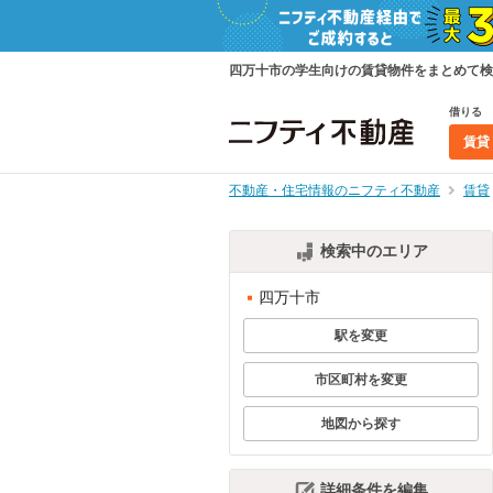
四万十市の学生向けの賃貸物件をまとめて検
借りる
賃貸
不動産・住宅情報のニフティ不動産
賃貸
検索中のエリア
四万十市
駅を変更
市区町村を変更
地図から探す
詳細条件を編集