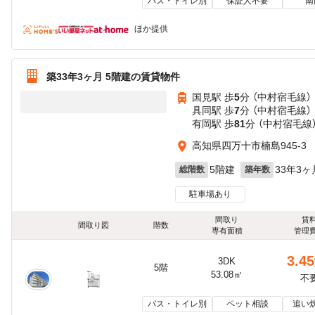
バス・トイレ別
保証人不要
南
ほか提供
築33年3ヶ月 5階建の賃貸物件
国見駅 歩
5
分 （中村宿毛線）
具同駅 歩
7
分 （中村宿毛線）
有岡駅 歩
81
分 （中村宿毛線
高知県四万十市楠島945-3
5階建
33年3ヶ
総階数
築年数
駐車場あり
間取り
賃
間取り図
階数
専有面積
管理
3.45
3DK
5階
53.08㎡
不
バス・トイレ別
ペット相談
追い