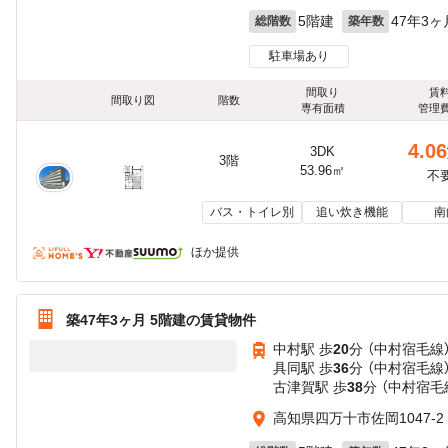
5階建
47年3ヶ
総階数
築年数
駐車場あり
間取り
賃
間取り図
階数
専有面積
管理
4.06
3DK
3階
53.96㎡
不
バス・トイレ別
追い炊き機能
南
ほか提供
築47年3ヶ月 5階建の賃貸物件
中村駅 歩
20
分 （中村宿毛線
具同駅 歩
36
分 （中村宿毛線
古津賀駅 歩
38
分 （中村宿毛
高知県四万十市佐岡1047-2