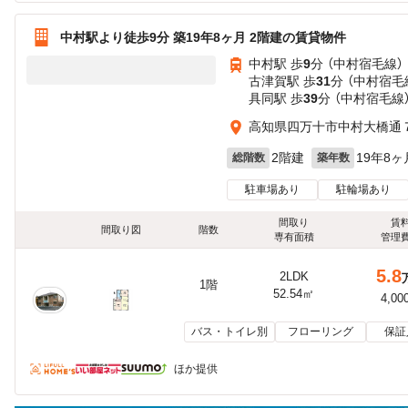
中村駅より徒歩9分 築19年8ヶ月 2階建の賃貸物件
中村駅 歩
9
分 （中村宿毛線）
古津賀駅 歩
31
分 （中村宿毛
具同駅 歩
39
分 （中村宿毛線
高知県四万十市中村大橋通７
2階建
19年8ヶ
総階数
築年数
駐車場あり
駐輪場あり
間取り
賃
間取り図
階数
専有面積
管理
5.8
2LDK
1階
52.54㎡
4,00
バス・トイレ別
フローリング
保証
ほか提供