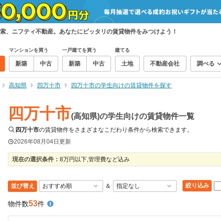
索、ニフティ不動産。あなたにピッタリの賃貸物件をみつけよう！
マンションを買う
一戸建てを買う
建てる
新築
中古
新築
中古
土地
不動産会社
調べる
高知県
四万十市
四万十市の学生向けの賃貸物件を探す
四万十市
(高知県)の学生向けの賃貸物件一覧
四万十市
の賃貸物件をさまざまなこだわり条件から検索できます。
2026年08月04日
更新
現在の選択条件：
8万円以下,管理費など込み
絞り込み
並び替え
＆
53
物件数
件