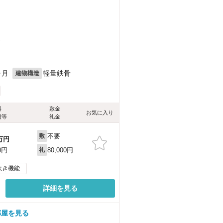
）
）
ヶ月
軽量鉄骨
建物構造
料
敷金
お気に入り
費等
礼金
不要
敷
万円
80,000円
0円
礼
炊き機能
詳細を見る
部屋を見る