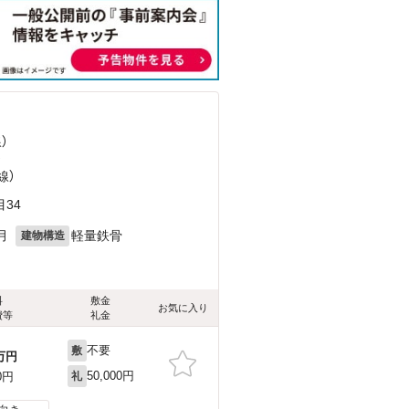
）
）
線）
34
月
軽量鉄骨
建物構造
料
敷金
お気に入り
費等
礼金
不要
敷
万円
50,000円
0円
礼