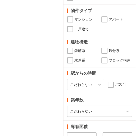
物件タイプ
マンション
アパート
一戸建て
建物構造
鉄筋系
鉄骨系
木造系
ブロック構造
駅からの時間
バス可
築年数
専有面積