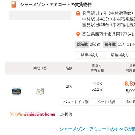
シャーメゾン・アミコートの賃貸物件
具同駅 歩
7
分 （中村宿毛線）
中村駅 歩
41
分 （中村宿毛線
国見駅 歩
48
分 （中村宿毛線
高知県四万十市具同7776-1
2階建
13年11
総階数
築年数
駐車場あり
駐輪場あり
間取り
賃
間取り図
階数
専有面積
管理
6.8
2LDK
2階
62.1㎡
5,00
バス・トイレ別
ペット相談
追い
ほか提供
シャーメゾン・アミコートのすべての