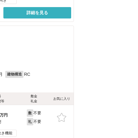
向き
詳細を見る
）
月
RC
建物構造
料
敷金
お気に入り
費等
礼金
不要
敷
万円
不要
要
礼
炊き機能