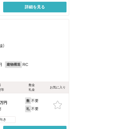
詳細を見る
）
）
線）
月
RC
建物構造
料
敷金
お気に入り
費等
礼金
不要
敷
万円
不要
要
礼
向き