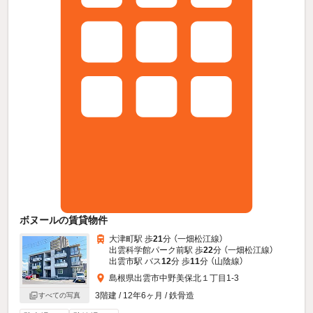
ボヌールの賃貸物件
大津町駅 歩
21
分 （一畑松江線）
出雲科学館パーク前駅 歩
22
分 （一畑松江線）
出雲市駅 バス
12
分 歩
11
分 （山陰線）
島根県出雲市中野美保北１丁目1-3
3階建 / 12年6ヶ月 / 鉄骨造
すべての写真