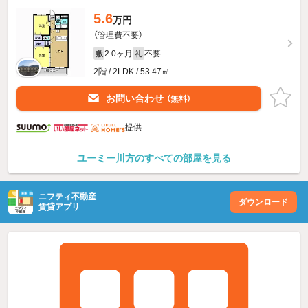
5.6
万円
（管理費不要）
2.0ヶ月
不要
敷
礼
2階 / 2LDK / 53.47㎡
お問い合わせ
（無料）
提供
ユーミー川方のすべての部屋を見る
ニフティ不動産
ダウンロード
賃貸アプリ