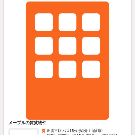
メープルの賃貸物件
出雲市駅 バス
15
分 歩
1
分 （山陰線）