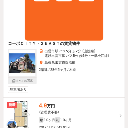
コーポＣＩＴＹ・２ＥＡＳＴの賃貸物件
出雲市駅 バス
5
分 歩
2
分 （山陰線）
電鉄出雲市駅 バス
5
分 歩
2
分 （一畑松江線）
島根県出雲市塩冶町
2階建 / 28年5ヶ月 / 木造
すべての写真
駐車場あり
4.9
新着
万円
（管理費不要）
2.0ヶ月
1.0ヶ月
敷
礼
2階 / 1LDK / 43.91㎡