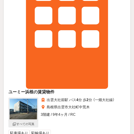
ユーミー浜根の賃貸物件
出雲大社前駅 バス
4
分 歩
2
分 （一畑大社線）
島根県出雲市大社町中荒木
3階建 / 9年4ヶ月 / RC
すべての写真
駐車場あり
駐輪場あり