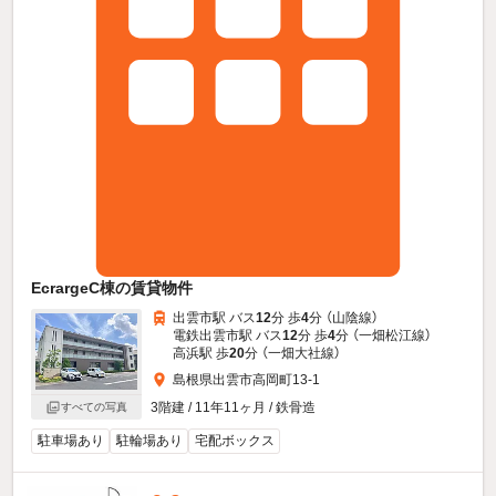
EcrargeC棟の賃貸物件
出雲市駅 バス
12
分 歩
4
分 （山陰線）
電鉄出雲市駅 バス
12
分 歩
4
分 （一畑松江線）
高浜駅 歩
20
分 （一畑大社線）
島根県出雲市高岡町13-1
3階建 / 11年11ヶ月 / 鉄骨造
すべての写真
駐車場あり
駐輪場あり
宅配ボックス