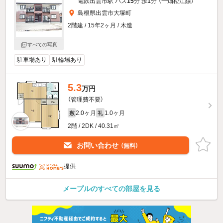
電鉄出雲市駅 バス
15
分 歩
1
分 （一畑松江線）
島根県出雲市大塚町
2階建 / 15年2ヶ月 / 木造
すべての写真
駐車場あり
駐輪場あり
5.3
万円
（管理費不要）
2.0ヶ月
1.0ヶ月
敷
礼
2階 / 2DK / 40.31㎡
お問い合わせ
（無料）
提供
メープルのすべての部屋を見る