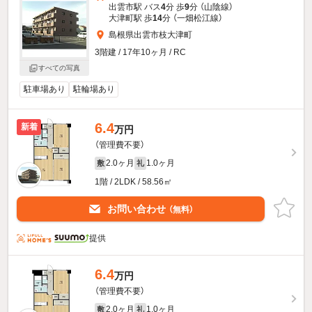
出雲市駅 バス
4
分 歩
9
分 （山陰線）
大津町駅 歩
14
分 （一畑松江線）
島根県出雲市枝大津町
3階建 / 17年10ヶ月 / RC
すべての写真
駐車場あり
駐輪場あり
6.4
新着
万円
（管理費不要）
2.0ヶ月
1.0ヶ月
敷
礼
1階 / 2LDK / 58.56㎡
お問い合わせ
（無料）
提供
6.4
万円
（管理費不要）
2.0ヶ月
1.0ヶ月
敷
礼