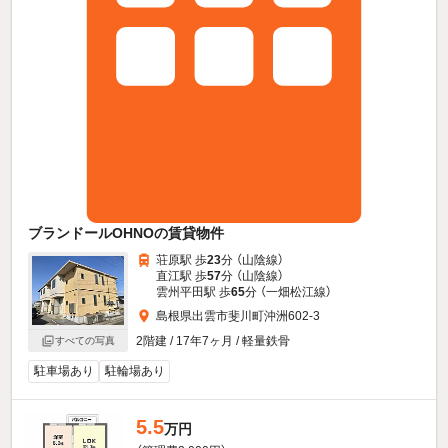
ブランドールOHNOの賃貸物件
荘原駅 歩
23
分 （山陰線）
直江駅 歩
57
分 （山陰線）
雲州平田駅 歩
65
分 （一畑松江線）
島根県出雲市斐川町沖洲602-3
2階建 / 17年7ヶ月 / 軽量鉄骨
すべての写真
駐車場あり
駐輪場あり
5.5
万円