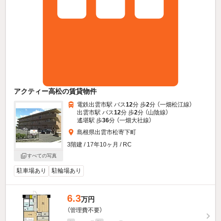
アクティー高松の賃貸物件
電鉄出雲市駅 バス
12
分 歩
2
分 （一畑松江線）
出雲市駅 バス
12
分 歩
2
分 （山陰線）
遙堪駅 歩
36
分 （一畑大社線）
島根県出雲市松寄下町
3階建 / 17年10ヶ月 / RC
すべての写真
駐車場あり
駐輪場あり
6.3
万円
（管理費不要）