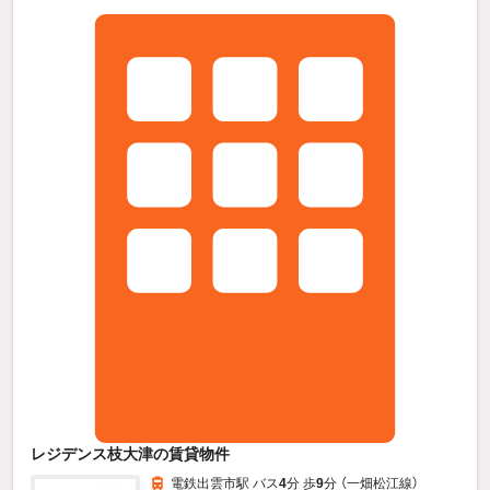
レジデンス枝大津の賃貸物件
電鉄出雲市駅 バス
4
分 歩
9
分 （一畑松江線）