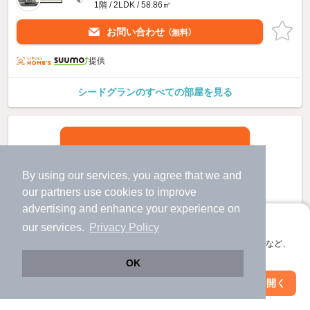
1階 / 2LDK / 58.86㎡
お問い合わせ
（無料）
提供
シードグランのすべての部屋を見る
By using our services, you agree that we and
our
partners
use cookies to improve
advertising and enhance your experience on
アプリに切り替えて、サクサクお部屋探し
our services.
Privacy Policy
会員登録なしですぐ使える。マップ検索やお気に入り保存など、
アプリ限定の便利な機能が使えます！
OK
Web版で続行
アプリを開く
市区町村を変更
絞り込み条件を変更