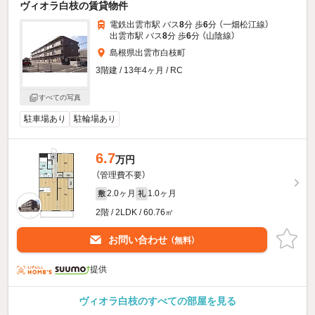
ヴィオラ白枝の賃貸物件
電鉄出雲市駅 バス
8
分 歩
6
分 （一畑松江線）
出雲市駅 バス
8
分 歩
6
分 （山陰線）
島根県出雲市白枝町
3階建 / 13年4ヶ月 / RC
すべての写真
駐車場あり
駐輪場あり
6.7
万円
（管理費不要）
2.0ヶ月
1.0ヶ月
敷
礼
2階 / 2LDK / 60.76㎡
お問い合わせ
（無料）
提供
ヴィオラ白枝のすべての部屋を見る