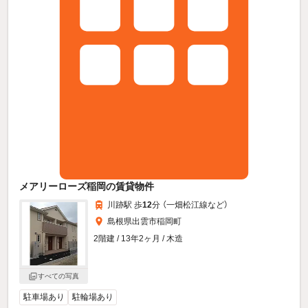
メアリーローズ稲岡の賃貸物件
川跡駅 歩
12
分 （一畑松江線
など
）
島根県出雲市稲岡町
2階建 / 13年2ヶ月 / 木造
すべての写真
駐車場あり
駐輪場あり