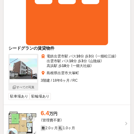
シードグランの賃貸物件
電鉄出雲市駅 バス
10
分 歩
3
分 （一畑松江線）
出雲市駅 バス
10
分 歩
3
分 （山陰線）
高浜駅 歩
18
分 （一畑大社線）
島根県出雲市大塚町
3階建 / 18年6ヶ月 / RC
すべての写真
駐車場あり
駐輪場あり
6.4
万円
（管理費不要）
2.0ヶ月
1.0ヶ月
敷
礼