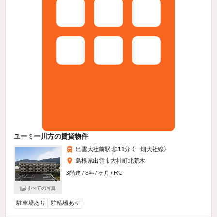
ユーミー川方の賃貸物件
出雲大社前駅 歩
11
分 （一畑大社線）
島根県出雲市大社町北荒木
3階建 / 8年7ヶ月 / RC
すべての写真
駐車場あり
駐輪場あり