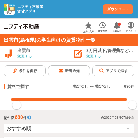
ニフティ不動産
ダウンロード
賃貸アプリ
お知らせ
閲覧履歴
マイページ
お気に入り
出雲市(島根県)の学生向けの賃貸物件一覧
出雲市
8万円以下,管理費など込み
変更する
変更する
条件を保存
新着通知
アプリで探す
賃料で探す
指定なし
〜
指定なし
680
件
指定した賃料で絞り込む
680
物件数
件
2026年08月07日
更新