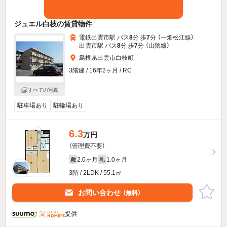
ジュエル白枝の賃貸物件
電鉄出雲市駅 バス
8
分 歩
7
分 （一畑松江線）
出雲市駅 バス
8
分 歩
7
分 （山陰線）
島根県出雲市白枝町
3階建 / 16年2ヶ月 / RC
すべての写真
駐車場あり
駐輪場あり
6.3
万円
（管理費不要）
2.0ヶ月
1.0ヶ月
敷
礼
3階 / 2LDK / 55.1㎡
お問い合わせ
（無料）
提供