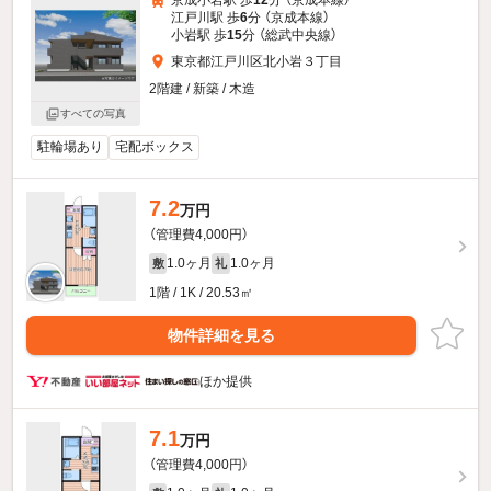
江戸川駅 歩
6
分 （京成本線）
小岩駅 歩
15
分 （総武中央線）
東京都江戸川区北小岩３丁目
2階建 / 新築 / 木造
すべての写真
駐輪場あり
宅配ボックス
7.2
万円
（管理費4,000円）
1.0ヶ月
1.0ヶ月
敷
礼
1階 / 1K / 20.53㎡
物件詳細を見る
ほか提供
7.1
万円
（管理費4,000円）