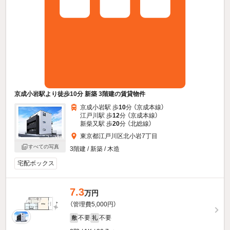
京成小岩駅より徒歩10分 新築 3階建の賃貸物件
京成小岩駅 歩
10
分 （京成本線）
江戸川駅 歩
12
分 （京成本線）
新柴又駅 歩
20
分 （北総線）
東京都江戸川区北小岩7丁目
すべての写真
3階建 / 新築 / 木造
宅配ボックス
7.3
万円
（管理費5,000円）
不要
不要
敷
礼