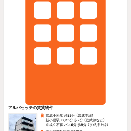
アルバセッテの賃貸物件
京成小岩駅 歩
29
分 （京成本線）
新小岩駅 バス
5
分 歩
2
分 （総武線
など
）
京成立石駅 バス
6
分 歩
9
分 （京成押上線）