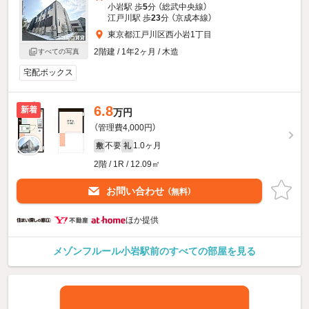
小岩駅 歩
5
分 （総武中央線）
江戸川駅 歩
23
分 （京成本線）
東京都江戸川区西小岩1丁目
2階建 / 1年2ヶ月 / 木造
すべての写真
宅配ボックス
6.8
新着
万円
（管理費4,000円）
不要
1.0ヶ月
敷
礼
2階 / 1R / 12.09㎡
お問い合わせ
（無料）
ほか提供
メゾンフルール小岩駅前のすべての部屋を見る