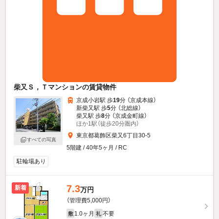
柴又Ｓ，Ｔマンションの賃貸物件
京成小岩駅 歩
19
分 （京成本線）
新柴又駅 歩
5
分 （北総線）
柴又駅 歩
8
分 （京成金町線）
ほか1駅（徒歩20分圏内）
東京都葛飾区柴又6丁目30-5
すべての写真
5階建 / 40年5ヶ月 / RC
駐輪場あり
7.3
新着
万円
（管理費5,000円）
1.0ヶ月
不要
敷
礼