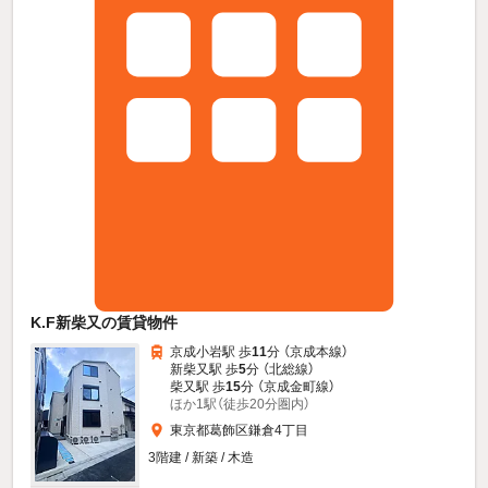
K.F新柴又の賃貸物件
京成小岩駅 歩
11
分 （京成本線）
新柴又駅 歩
5
分 （北総線）
柴又駅 歩
15
分 （京成金町線）
ほか1駅（徒歩20分圏内）
東京都葛飾区鎌倉4丁目
3階建 / 新築 / 木造