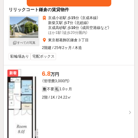
リリックコート鎌倉の賃貸物件
京成小岩駅 歩
15
分 （京成本線）
新柴又駅 歩
7
分 （北総線）
京成高砂駅 歩
10
分 （成田空港線
など
）
ほか1駅（徒歩20分圏内）
東京都葛飾区鎌倉３丁目
すべての写真
2階建 / 25年2ヶ月 / 木造
駐輪場あり
宅配ボックス
6.8
新着
万円
（管理費3,000円）
不要
1.0ヶ月
敷
礼
2階 / 1K / 24.22㎡