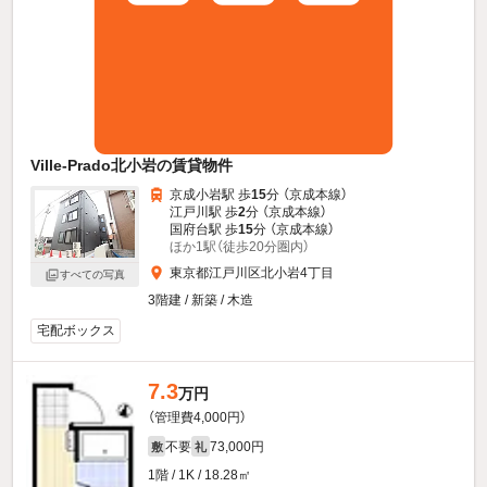
Ville-Prado北小岩の賃貸物件
京成小岩駅 歩
15
分 （京成本線）
江戸川駅 歩
2
分 （京成本線）
国府台駅 歩
15
分 （京成本線）
ほか1駅（徒歩20分圏内）
東京都江戸川区北小岩4丁目
すべての写真
3階建 / 新築 / 木造
宅配ボックス
7.3
万円
（管理費4,000円）
不要
73,000円
敷
礼
1階 / 1K / 18.28㎡