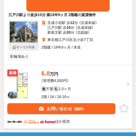
江戸川駅より徒歩10分 築18年9ヶ月 2階建の賃貸物件
京成小岩駅 歩
12
分 （京成本線）
江戸川駅 歩
10
分 （京成本線）
新柴又駅 歩
20
分 （北総線）
東京都江戸川区北小岩7丁目
2階建 / 18年9ヶ月 / 木造
すべての写真
駐輪場あり
6.8
新着
万円
（管理費4,000円）
不要
1.0ヶ月
敷
礼
2階 / 1K / 18.16㎡
お問い合わせ
（無料）
ほか提供