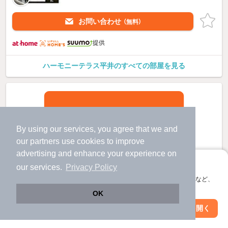
お問い合わせ
（無料）
提供
ハーモニーテラス平井のすべての部屋を見る
By using our services, you agree that we and
our
partners
use cookies to improve
advertising and enhance your experience on
アプリに切り替えて、サクサクお部屋探し
our services.
Privacy Policy
会員登録なしですぐ使える。マップ検索やお気に入り保存など、
アプリ限定の便利な機能が使えます！
OK
Web版で続行
アプリを開く
駅・沿線を変更
絞り込み条件を変更