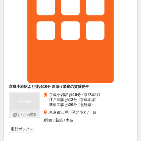
京成小岩駅より徒歩10分 新築 3階建の賃貸物件
京成小岩駅 歩
10
分 （京成本線）
江戸川駅 歩
12
分 （京成本線）
新柴又駅 歩
20
分 （北総線）
東京都江戸川区北小岩7丁目
すべての写真
3階建 / 新築 / 木造
宅配ボックス