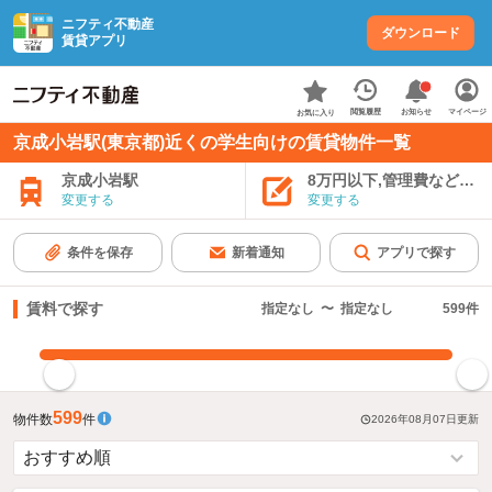
ニフティ不動産
ダウンロード
賃貸アプリ
お知らせ
閲覧履歴
マイページ
お気に入り
京成小岩駅(東京都)近くの学生向けの賃貸物件一覧
京成小岩駅
8万円以下,管理費など込み
変更する
変更する
条件を保存
新着通知
アプリで探す
賃料で探す
指定なし
〜
指定なし
599
件
指定した賃料で絞り込む
599
物件数
件
2026年08月07日
更新