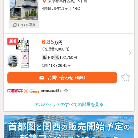
東京都葛飾区奥戸6丁目
4階建 / 9年11ヶ月 / RC
すべての写真
6.85
新着
万円
（管理費4,000円）
不要
102,750円
敷
礼
1階 / 1K / 26.45㎡
お問い合わせ
（無料）
ほか提供
アルバセッテのすべての部屋を見る