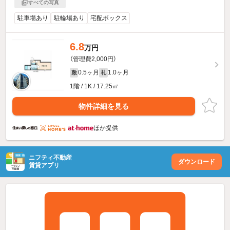
すべての写真
駐車場あり
駐輪場あり
宅配ボックス
6.8
万円
（管理費2,000円）
0.5ヶ月
1.0ヶ月
敷
礼
1階 / 1K / 17.25㎡
物件詳細を見る
ほか提供
ニフティ不動産
ダウンロード
賃貸アプリ