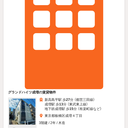
グランドハイツ成増の賃貸物件
新高島平駅 歩
27
分 （都営三田線）
成増駅 歩
13
分 （東武東上線）
地下鉄成増駅 歩
15
分 （有楽町線
など
）
東京都板橋区成増４丁目
3階建 / 2年 / 木造