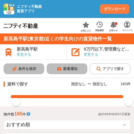
ニフティ不動産
ダウンロード
賃貸アプリ
お知らせ
閲覧履歴
マイページ
お気に入り
新高島平駅(東京都)近くの学生向けの賃貸物件一覧
新高島平駅
8万円以下,管理費など込み
変更する
変更する
条件を保存
新着通知
アプリで探す
賃料で探す
指定なし
〜
指定なし
165
件
指定した賃料で絞り込む
165
物件数
件
2026年08月07日
更新