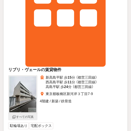
リブリ・ヴェールの賃貸物件
新高島平駅 歩
15
分 （都営三田線）
西高島平駅 歩
11
分 （都営三田線）
高島平駅 歩
24
分 （都営三田線）
東京都板橋区新河岸３丁目7-9
4階建 / 新築 / 鉄骨造
すべての写真
駐輪場あり
宅配ボックス