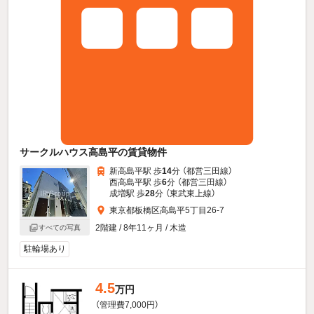
サークルハウス高島平の賃貸物件
新高島平駅 歩
14
分 （都営三田線）
西高島平駅 歩
6
分 （都営三田線）
成増駅 歩
28
分 （東武東上線）
東京都板橋区高島平5丁目26-7
2階建 / 8年11ヶ月 / 木造
すべての写真
駐輪場あり
4.5
万円
（管理費7,000円）