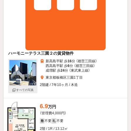
ハーモニーテラス三園２の賃貸物件
新高島平駅 歩
16
分 （都営三田線）
西高島平駅 歩
6
分 （都営三田線）
成増駅 歩
24
分 （東武東上線）
東京都板橋区三園1丁目
2階建 / 7年10ヶ月 / 木造
すべての写真
6.9
万円
（管理費4,000円）
不要
不要
敷
礼
2階 / 1R / 13.12㎡