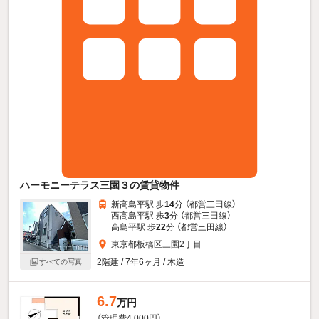
ハーモニーテラス三園３の賃貸物件
新高島平駅 歩
14
分 （都営三田線）
西高島平駅 歩
3
分 （都営三田線）
高島平駅 歩
22
分 （都営三田線）
東京都板橋区三園2丁目
2階建 / 7年6ヶ月 / 木造
すべての写真
6.7
万円
（管理費4,000円）