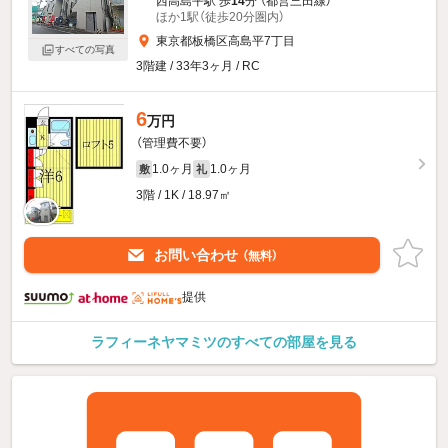
西高島平駅 歩
14
分 （都営三田線）
ほか1駅（徒歩20分圏内）
東京都板橋区高島平7丁目
すべての写真
3階建 / 33年3ヶ月 / RC
6
万円
（管理費不要）
1.0ヶ月
1.0ヶ月
敷
礼
3階 / 1K / 18.97㎡
お問い合わせ
（無料）
提供
ラフィーネヤマミツのすべての部屋を見る