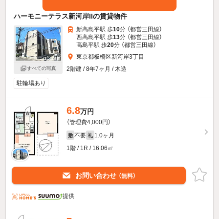
ハーモニーテラス新河岸IIの賃貸物件
新高島平駅 歩
10
分 （都営三田線）
西高島平駅 歩
13
分 （都営三田線）
高島平駅 歩
20
分 （都営三田線）
東京都板橋区新河岸3丁目
2階建 / 8年7ヶ月 / 木造
すべての写真
駐輪場あり
6.8
万円
（管理費4,000円）
不要
1.0ヶ月
敷
礼
1階 / 1R / 16.06㎡
お問い合わせ
（無料）
提供