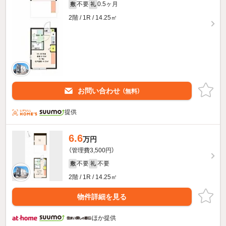
不要
0.5ヶ月
敷
礼
2階 / 1R / 14.25㎡
お問い合わせ
（無料）
提供
6.6
万円
（管理費3,500円）
不要
不要
敷
礼
2階 / 1R / 14.25㎡
物件詳細を見る
ほか提供