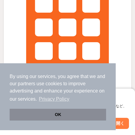
By using our services, you agree that we and
our
partners
use cookies to improve
advertising and enhance your experience on
アプリに切り替えて、サクサクお部屋探し
our services.
Privacy Policy
ソレイユ高島平パート２の賃貸物件
会員登録なしですぐ使える。マップ検索やお気に入り保存など、
アプリ限定の便利な機能が使えます！
新高島平駅 歩
13
分 （都営三田線）
OK
高島平駅 歩
2
分 （都営三田線）
西台駅 歩
13
分 （都営三田線）
Web版で続行
アプリを開く
駅・沿線を変更
絞り込み条件を変更
東京都板橋区高島平８丁目