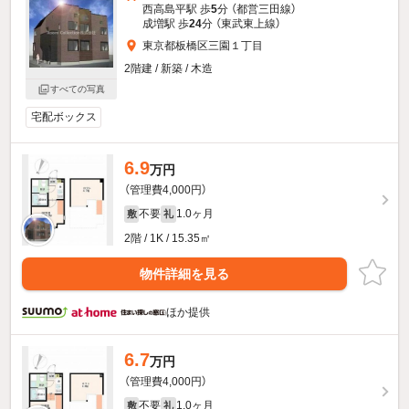
西高島平駅 歩
5
分 （都営三田線）
成増駅 歩
24
分 （東武東上線）
東京都板橋区三園１丁目
2階建 / 新築 / 木造
すべての写真
宅配ボックス
6.9
万円
（管理費4,000円）
不要
1.0ヶ月
敷
礼
2階 / 1K / 15.35㎡
物件詳細を見る
ほか提供
6.7
万円
（管理費4,000円）
不要
1.0ヶ月
敷
礼