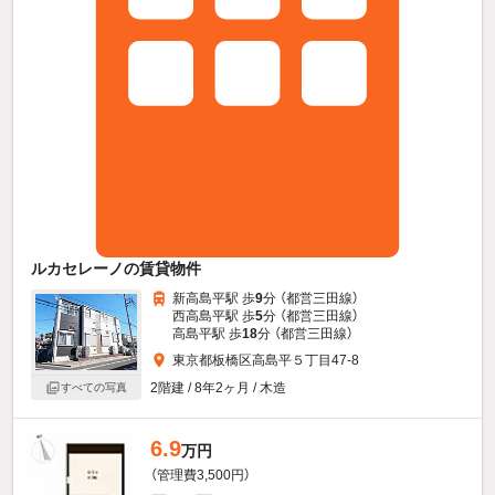
ルカセレーノの賃貸物件
新高島平駅 歩
9
分 （都営三田線）
西高島平駅 歩
5
分 （都営三田線）
高島平駅 歩
18
分 （都営三田線）
東京都板橋区高島平５丁目47-8
2階建 / 8年2ヶ月 / 木造
すべての写真
6.9
万円
（管理費3,500円）