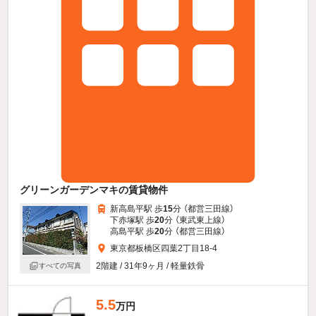
グリーンガーデンマキの賃貸物件
新高島平駅 歩
15
分 （都営三田線）
下赤塚駅 歩
20
分 （東武東上線）
高島平駅 歩
20
分 （都営三田線）
東京都板橋区四葉2丁目18-4
2階建 / 31年9ヶ月 / 軽量鉄骨
すべての写真
5.5
万円