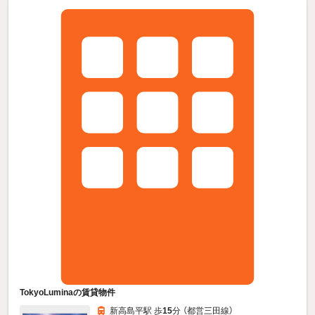
TokyoLuminaの賃貸物件
新高島平駅 歩
15
分 （都営三田線）