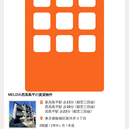
MELDIA西高島平の賃貸物件
新高島平駅 歩
13
分 （都営三田線）
西高島平駅 歩
10
分 （都営三田線）
高島平駅 歩
23
分 （都営三田線）
東京都板橋区新河岸３丁目
3階建 / 2年9ヶ月 / 木造