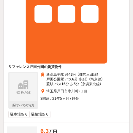
リファレンス戸田公園の賃貸物件
新高島平駅 歩
43
分 （都営三田線）
戸田公園駅 バス
6
分 歩
2
分 （埼京線）
蕨駅 バス
16
分 歩
5
分 （京浜東北線）
埼玉県戸田市氷川町2丁目
3階建 / 21年5ヶ月 / 鉄骨
すべての写真
駐車場あり
駐輪場あり
6.3
万円