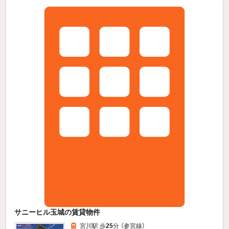
サニーヒル玉城の賃貸物件
宮川駅 歩
25
分 （参宮線）