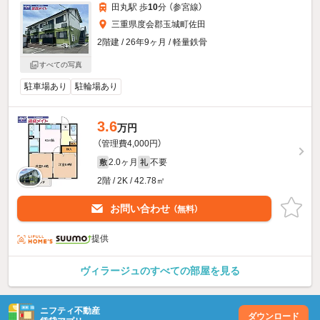
田丸駅 歩
10
分 （参宮線）
三重県度会郡玉城町佐田
2階建 / 26年9ヶ月 / 軽量鉄骨
すべての写真
駐車場あり
駐輪場あり
3.6
万円
（管理費4,000円）
2.0ヶ月
不要
敷
礼
2階 / 2K / 42.78㎡
お問い合わせ
（無料）
提供
ヴィラージュのすべての部屋を見る
ニフティ不動産
ダウンロード