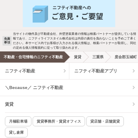
人気のこだわり条件
バス・トイレ別
2階以上
駐車場あり
ペット相談
当サイトの物件及び不動産会社、外壁塗装業者の情報は検索パートナーが提供している情
報であり、ニフティライフスタイル株式会社は内容の責任を負わないことを予めご了承く
免責
事項
ださい。本サービス内でお客様が入力される個人情報は、検索パートナーが取得し、同社
洗濯機置場あり
独立洗面台
の定める個人情報規約に従って取り扱われます。
不動産・住宅情報のニフティ不動産
賃貸
三重県
度会郡玉城町
エアコンあり
都市ガス
ニフティ不動産
ニフティ不動産アプリ
温水洗浄便座
オートロック
＼Because／ ニフティ不動産
コンロ2口以上
追焚き機能
賃貸
TV付インターホン
角部屋
新着のみ
インターネット無料
月極駐車場
賃貸事務所・賃貸オフィス
貸店舗・店舗賃貸
貸し倉庫
該当件数: