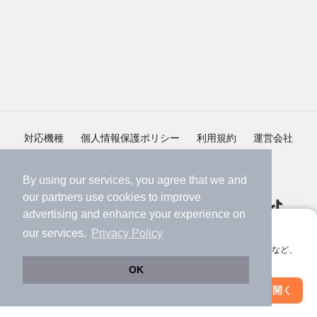
対応機種
個人情報保護ポリシー
利用規約
運営会社
ヘルプ・お問い合わせ
採用情報
By using our services, you agree that we and
our
partners
use cookies to improve
advertising and enhance your experience on
アプリに切り替えて、サクサクお部屋探し
our services.
Privacy Policy
会員登録なしですぐ使える。マップ検索やお気に入り保存など、
©NIFTY Lifestyle Co., Ltd.
アプリ限定の便利な機能が使えます！
OK
Web版で続行
アプリを開く
市区町村を変更
絞り込み条件を変更