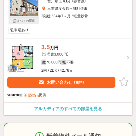
宮川駅 歩
43
分 （参宮線）
三重県度会郡玉城町佐田
2階建 / 34年7ヶ月 / 軽量鉄骨
すべての写真
駐車場あり
3.5
万円
（管理費3,000円）
70,000円
不要
敷
礼
2階 / 2DK / 42.78㎡
お問い合わせ
（無料）
提供
アルカディアのすべての部屋を見る