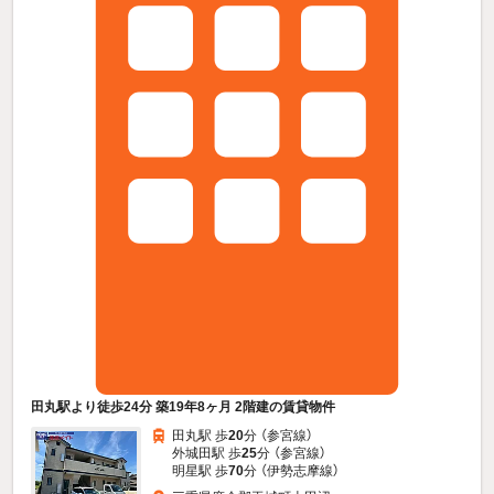
田丸駅より徒歩24分 築19年8ヶ月 2階建の賃貸物件
田丸駅 歩
20
分 （参宮線）
外城田駅 歩
25
分 （参宮線）
明星駅 歩
70
分 （伊勢志摩線）