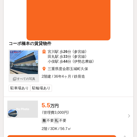
コーポ橋本の賃貸物件
宮川駅 歩
26
分 （参宮線）
田丸駅 歩
33
分 （参宮線）
小俣駅 歩
44
分 （伊勢志摩線）
三重県度会郡玉城町久保
2階建 / 36年4ヶ月 / 鉄骨造
すべての写真
駐車場あり
駐輪場あり
5.5
万円
（管理費3,000円）
不要
不要
敷
礼
2階 / 3DK / 56.7㎡