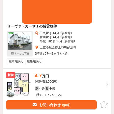
リーヴァ・カーサ１の賃貸物件
田丸駅 歩
14
分 （参宮線）
宮川駅 歩
44
分 （参宮線）
外城田駅 歩
55
分 （参宮線）
三重県度会郡玉城町妙法寺
2階建 / 27年5ヶ月 / 木造
すべての写真
駐車場あり
駐輪場あり
4.7
新着
万円
（管理費3,000円）
不要
不要
敷
礼
2階 / 2LDK / 58.12㎡
お問い合わせ
（無料）