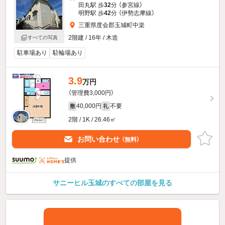
田丸駅 歩
32
分 （参宮線）
明野駅 歩
42
分 （伊勢志摩線）
三重県度会郡玉城町中楽
2階建 / 16年 / 木造
すべての写真
駐車場あり
駐輪場あり
3.9
万円
（管理費3,000円）
40,000円
不要
敷
礼
2階 / 1K / 26.46㎡
お問い合わせ
（無料）
提供
サニーヒル玉城のすべての部屋を見る