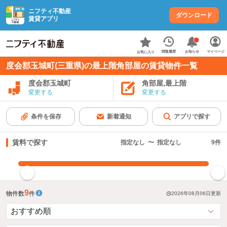
ニフティ不動産
ダウンロード
賃貸アプリ
お知らせ
閲覧履歴
マイページ
お気に入り
度会郡玉城町(三重県)の最上階角部屋の賃貸物件一覧
度会郡玉城町
角部屋,最上階
変更する
変更する
条件を保存
新着通知
アプリで探す
賃料で探す
指定なし
〜
指定なし
9
件
指定した賃料で絞り込む
9
物件数
件
2026年08月06日
更新