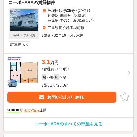
コーポHARAの賃貸物件
外城田駅 歩
35
分 （参宮線）
佐奈駅 歩
59
分 （紀勢線）
多気駅 歩
63
分 （紀勢線
など
）
三重県度会郡玉城町原
2階建 / 32年10ヶ月 / 木造
すべての写真
駐車場あり
3.1
万円
（管理費2,000円）
不要
不要
敷
礼
2階 / 1K / 23.0㎡
お問い合わせ
（無料）
提供
コーポHARAのすべての部屋を見る