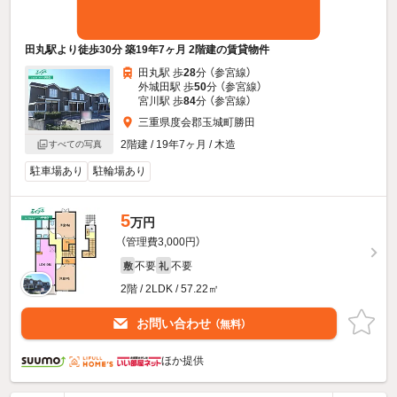
田丸駅より徒歩30分 築19年7ヶ月 2階建の賃貸物件
田丸駅 歩
28
分 （参宮線）
外城田駅 歩
50
分 （参宮線）
宮川駅 歩
84
分 （参宮線）
三重県度会郡玉城町勝田
2階建 / 19年7ヶ月 / 木造
すべての写真
駐車場あり
駐輪場あり
5
万円
（管理費3,000円）
不要
不要
敷
礼
2階 / 2LDK / 57.22㎡
お問い合わせ
（無料）
ほか提供