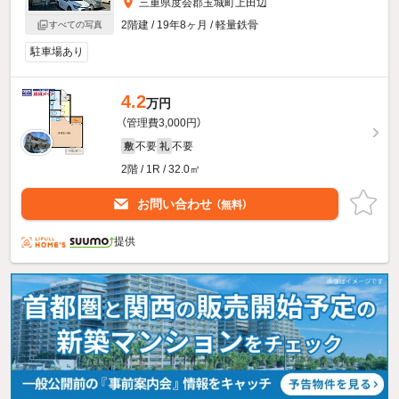
三重県度会郡玉城町上田辺
2階建 / 19年8ヶ月 / 軽量鉄骨
すべての写真
駐車場あり
4.2
万円
（管理費3,000円）
不要
不要
敷
礼
2階 / 1R / 32.0㎡
お問い合わせ
（無料）
提供