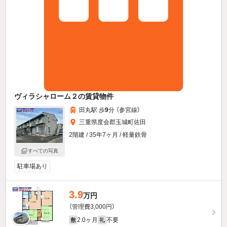
ヴィラシャローム２の賃貸物件
田丸駅 歩
9
分 （参宮線）
三重県度会郡玉城町佐田
2階建 / 35年7ヶ月 / 軽量鉄骨
すべての写真
駐車場あり
3.9
万円
（管理費3,000円）
2.0ヶ月
不要
敷
礼