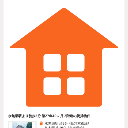
水無瀬駅より徒歩3分 築27年10ヶ月 2階建の賃貸物件
水無瀬駅 歩
3
分 （阪急京都線）
島本駅 歩
10
分 （東海道線）