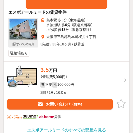
エスポアールミードの賃貸物件
島本駅 歩
3
分 （東海道線）
水無瀬駅 歩
6
分 （阪急京都線）
上牧駅 歩
13
分 （阪急京都線）
大阪府三島郡島本町桜井１丁目
3階建 / 33年10ヶ月 / 鉄骨造
すべての写真
駐輪場あり
3.5
万円
（管理費5,000円）
不要
100,000円
敷
礼
2階 / 1R / 16.0㎡
お問い合わせ
（無料）
提供
エスポアールミードのすべての部屋を見る