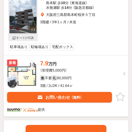
島本駅 歩
10
分 （東海道線）
水無瀬駅 歩
14
分 （阪急京都線）
大阪府三島郡島本町桜井５丁目
3階建 / 3年1ヶ月 / 木造
すべての写真
駐車場あり
駐輪場あり
宅配ボックス
7.9
新着
万円
（管理費5,000円）
不要
80,000円
敷
礼
3階 / 1LDK / 41.64㎡
お問い合わせ
（無料）
提供