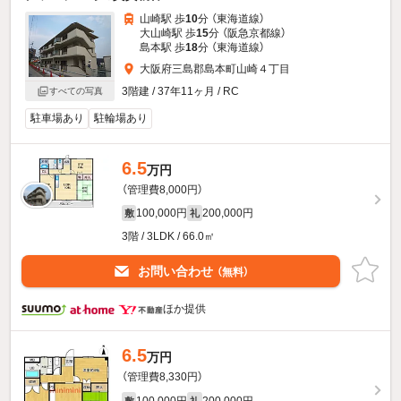
山崎駅 歩
10
分 （東海道線）
大山崎駅 歩
15
分 （阪急京都線）
島本駅 歩
18
分 （東海道線）
大阪府三島郡島本町山崎４丁目
3階建 / 37年11ヶ月 / RC
すべての写真
駐車場あり
駐輪場あり
6.5
万円
（管理費8,000円）
100,000円
200,000円
敷
礼
3階 / 3LDK / 66.0㎡
お問い合わせ
（無料）
ほか提供
6.5
万円
（管理費8,330円）
100,000円
200,000円
敷
礼