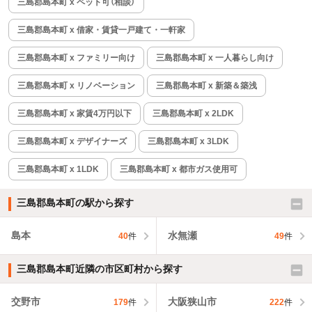
三島郡島本町 x ペット可（相談）
三島郡島本町 x 借家・賃貸一戸建て・一軒家
三島郡島本町 x ファミリー向け
三島郡島本町 x 一人暮らし向け
三島郡島本町 x リノベーション
三島郡島本町 x 新築＆築浅
三島郡島本町 x 家賃4万円以下
三島郡島本町 x 2LDK
三島郡島本町 x デザイナーズ
三島郡島本町 x 3LDK
三島郡島本町 x 1LDK
三島郡島本町 x 都市ガス使用可
三島郡島本町の駅から探す
島本
水無瀬
40
件
49
件
三島郡島本町近隣の市区町村から探す
交野市
大阪狭山市
179
件
222
件