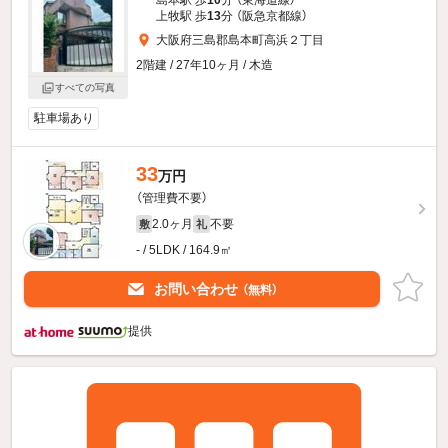
上牧駅 歩
13
分 （阪急京都線）
大阪府三島郡島本町高浜２丁目
2階建 / 27年10ヶ月 / 木造
すべての写真
駐車場あり
33
万円
（管理費不要）
2.0ヶ月
不要
敷
礼
- / 5LDK / 164.9㎡
お問い合わせ
（無料）
提供