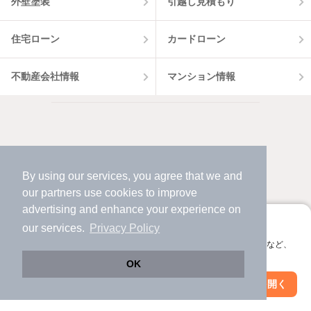
外壁塗装
引越し見積もり
住宅ローン
カードローン
不動産会社情報
マンション情報
By using our services, you agree that we and
our
partners
use cookies to improve
advertising and enhance your experience on
アプリに切り替えて、サクサクお部屋探し
our services.
Privacy Policy
会員登録なしですぐ使える。マップ検索やお気に入り保存など、
アプリ限定の便利な機能が使えます！
OK
Web版で続行
アプリを開く
市区町村を変更
絞り込み条件を変更
対応機種
個人情報保護ポリシー
利用規約
運営会社