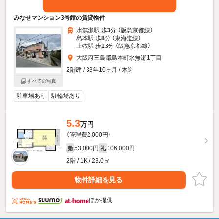
みなせマンション3号館の賃貸物件
水無瀬駅 歩
3
分 （阪急京都線）
島本駅 歩
8
分 （東海道線）
上牧駅 歩
13
分 （阪急京都線）
大阪府三島郡島本町水無瀬1丁目
2階建 / 33年10ヶ月 / 木造
すべての写真
駐車場あり
駐輪場あり
5.3
万円
（管理費2,000円）
53,000円
106,000円
敷
礼
2階 / 1K / 23.0㎡
物件詳細を見る
ほか提供