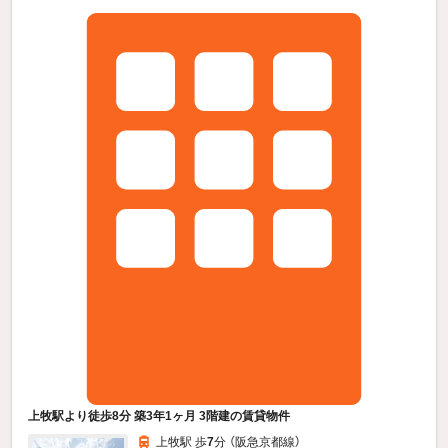
上牧駅より徒歩8分 築3年1ヶ月 3階建の賃貸物件
上牧駅 歩
7
分 （阪急京都線）