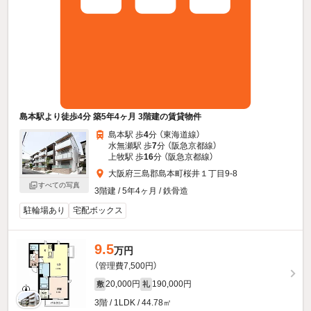
島本駅より徒歩4分 築5年4ヶ月 3階建の賃貸物件
島本駅 歩
4
分 （東海道線）
水無瀬駅 歩
7
分 （阪急京都線）
上牧駅 歩
16
分 （阪急京都線）
大阪府三島郡島本町桜井１丁目9-8
すべての写真
3階建 / 5年4ヶ月 / 鉄骨造
駐輪場あり
宅配ボックス
9.5
万円
（管理費7,500円）
20,000円
190,000円
敷
礼
3階 / 1LDK / 44.78㎡