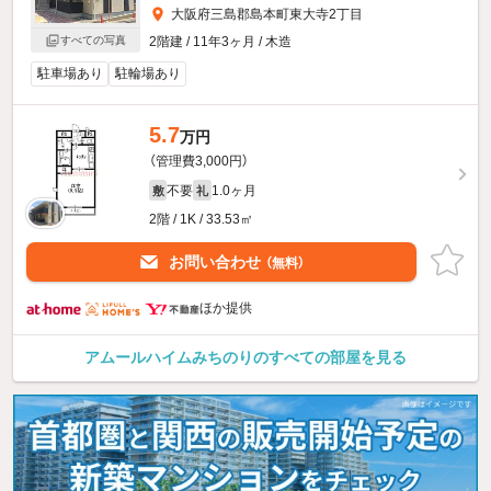
大阪府三島郡島本町東大寺2丁目
すべての写真
2階建 / 11年3ヶ月 / 木造
駐車場あり
駐輪場あり
5.7
万円
（管理費3,000円）
不要
1.0ヶ月
敷
礼
2階 / 1K / 33.53㎡
お問い合わせ
（無料）
ほか提供
アムールハイムみちのりのすべての部屋を見る