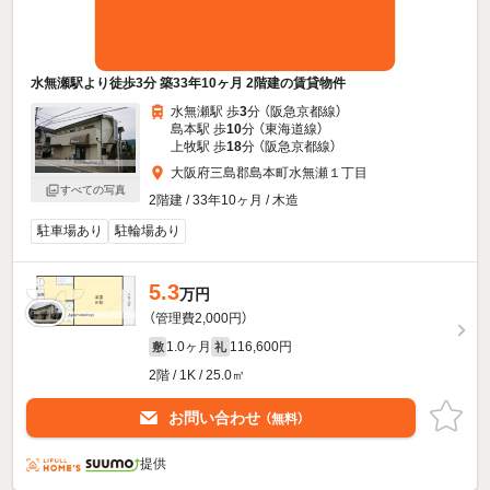
水無瀬駅より徒歩3分 築33年10ヶ月 2階建の賃貸物件
水無瀬駅 歩
3
分 （阪急京都線）
島本駅 歩
10
分 （東海道線）
上牧駅 歩
18
分 （阪急京都線）
大阪府三島郡島本町水無瀬１丁目
すべての写真
2階建 / 33年10ヶ月 / 木造
駐車場あり
駐輪場あり
5.3
万円
（管理費2,000円）
1.0ヶ月
116,600円
敷
礼
2階 / 1K / 25.0㎡
お問い合わせ
（無料）
提供