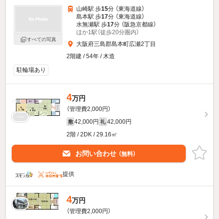
山崎駅 歩
15
分 （東海道線）
島本駅 歩
17
分 （東海道線）
水無瀬駅 歩
17
分 （阪急京都線）
ほか1駅（徒歩20分圏内）
すべての写真
大阪府三島郡島本町広瀬2丁目
2階建 / 54年 / 木造
駐輪場あり
4
万円
（管理費2,000円）
42,000円
42,000円
敷
礼
2階 / 2DK / 29.16㎡
お問い合わせ
（無料）
提供
4
万円
（管理費2,000円）