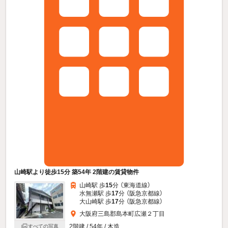
山崎駅より徒歩15分 築54年 2階建の賃貸物件
山崎駅 歩
15
分 （東海道線）
水無瀬駅 歩
17
分 （阪急京都線）
大山崎駅 歩
17
分 （阪急京都線）
大阪府三島郡島本町広瀬２丁目
2階建 / 54年 / 木造
すべての写真