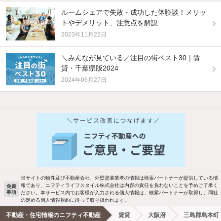
ルームシェアで失敗・成功した体験談！メリッ
トやデメリット、注意点を解説
2023年11月22日
＼みんなが見ている／注目の街ベスト30｜賃
貸・千葉県版2024
2024年06月27日
他の人はこんな条件で絞り込んでいます！
人気のこだわり条件
バス・トイレ別
2階以上
駐車場あり
ペット相談
当サイトの物件及び不動産会社、外壁塗装業者の情報は検索パートナーが提供している情
報であり、ニフティライフスタイル株式会社は内容の責任を負わないことを予めご了承く
免責
事項
ださい。本サービス内でお客様が入力される個人情報は、検索パートナーが取得し、同社
洗濯機置場あり
独立洗面台
の定める個人情報規約に従って取り扱われます。
不動産・住宅情報のニフティ不動産
賃貸
大阪府
三島郡島本町
エアコンあり
都市ガス