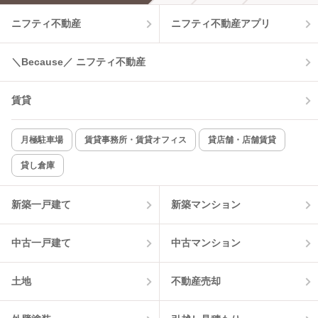
ニフティ不動産
ニフティ不動産アプリ
温水洗浄便座
オートロック
＼Because／ ニフティ不動産
コンロ2口以上
追焚き機能
賃貸
TV付インターホン
角部屋
新着のみ
インターネット無料
月極駐車場
賃貸事務所・賃貸オフィス
貸店舗・店舗賃貸
貸し倉庫
該当件数:
物件一覧に反映
14
件
新築一戸建て
新築マンション
中古一戸建て
中古マンション
土地
不動産売却