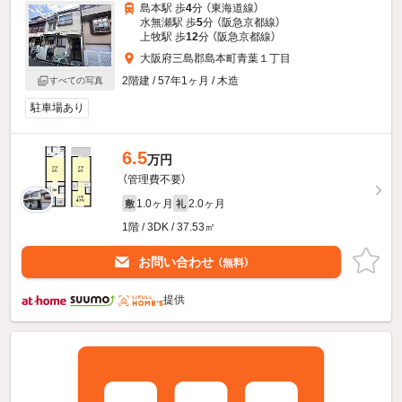
島本駅 歩
4
分 （東海道線）
水無瀬駅 歩
5
分 （阪急京都線）
上牧駅 歩
12
分 （阪急京都線）
大阪府三島郡島本町青葉１丁目
2階建 / 57年1ヶ月 / 木造
すべての写真
駐車場あり
6.5
万円
（管理費不要）
1.0ヶ月
2.0ヶ月
敷
礼
1階 / 3DK / 37.53㎡
お問い合わせ
（無料）
提供