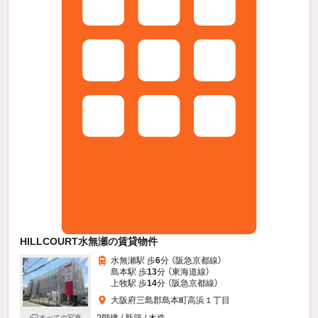
HILLCOURT水無瀬の賃貸物件
水無瀬駅 歩
6
分 （阪急京都線）
島本駅 歩
13
分 （東海道線）
上牧駅 歩
14
分 （阪急京都線）
大阪府三島郡島本町高浜１丁目
2階建 / 新築 / 木造
すべての写真