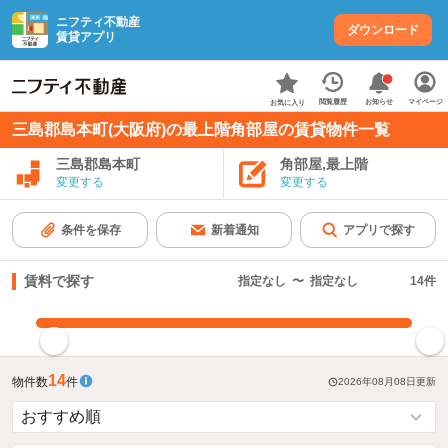
ニフティ不動産
ダウンロード
賃貸アプリ
お知らせ
閲覧履歴
マイページ
お気に入り
三島郡島本町(大阪府)の最上階角部屋の賃貸物件一覧
三島郡島本町
角部屋,最上階
変更する
変更する
条件を保存
新着通知
アプリで探す
賃料で探す
指定なし
〜
指定なし
14
件
指定した賃料で絞り込む
14
物件数
件
2026年08月08日
更新