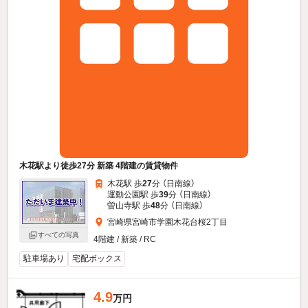
木花駅より徒歩27分 新築 4階建の賃貸物件
木花駅 歩
27
分 （日南線）
運動公園駅 歩
39
分 （日南線）
曽山寺駅 歩
48
分 （日南線）
宮崎県宮崎市学園木花台桜2丁目
すべての写真
4階建 / 新築 / RC
駐車場あり
宅配ボックス
4.9
万円