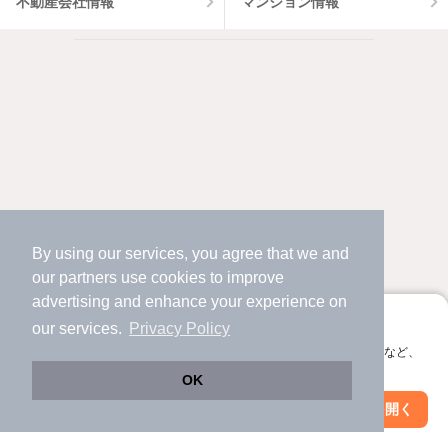
不動産会社情報
マンション情報
By using our services, you agree that we and
our
partners
use cookies to improve
advertising and enhance your experience on
アプリに切り替えて、サクサクお部屋探し
our services.
Privacy Policy
対応機種
個人情報保護ポリシー
利用規約
運営会社
会員登録なしですぐ使える。マップ検索やお気に入り保存など、
アプリ限定の便利な機能が使えます！
OK
ヘルプ・お問い合わせ
採用情報
Web版で続行
アプリを開く
駅・沿線を変更
絞り込み条件を変更