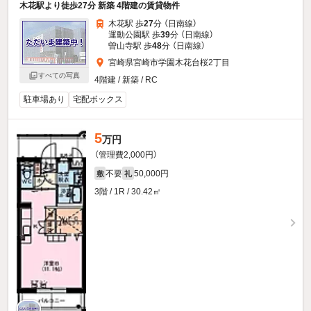
木花駅より徒歩27分 新築 4階建の賃貸物件
木花駅 歩
27
分 （日南線）
運動公園駅 歩
39
分 （日南線）
曽山寺駅 歩
48
分 （日南線）
宮崎県宮崎市学園木花台桜2丁目
すべての写真
4階建 / 新築 / RC
駐車場あり
宅配ボックス
5
万円
（管理費2,000円）
不要
50,000円
敷
礼
3階 / 1R / 30.42㎡