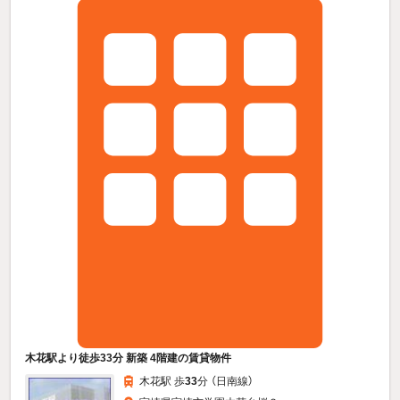
木花駅より徒歩33分 新築 4階建の賃貸物件
木花駅 歩
33
分 （日南線）