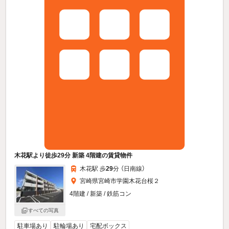
木花駅より徒歩29分 新築 4階建の賃貸物件
木花駅 歩
29
分 （日南線）
宮崎県宮崎市学園木花台桜２
4階建 / 新築 / 鉄筋コン
すべての写真
駐車場あり
駐輪場あり
宅配ボックス