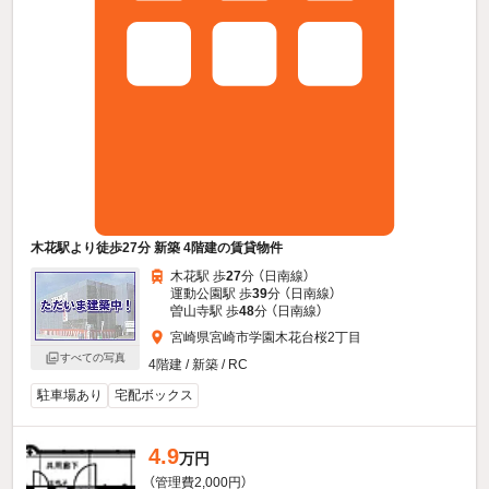
木花駅より徒歩27分 新築 4階建の賃貸物件
木花駅 歩
27
分 （日南線）
運動公園駅 歩
39
分 （日南線）
曽山寺駅 歩
48
分 （日南線）
宮崎県宮崎市学園木花台桜2丁目
すべての写真
4階建 / 新築 / RC
駐車場あり
宅配ボックス
4.9
万円
（管理費2,000円）