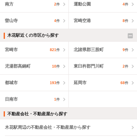
南方
運動公園
2
件
4
件
曽山寺
宮崎空港
4
件
8
件
木花駅近くの市区から探す
宮崎市
北諸県郡三股町
821
件
9
件
児湯郡高鍋町
東臼杵郡門川町
10
件
2
件
都城市
延岡市
193
件
68
件
日南市
1
件
不動産会社・不動産屋から探す
木花駅周辺の不動産会社・不動産屋から探す