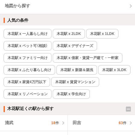
地図から探す
人気の条件
木花駅 x 一人暮らし向け
木花駅 x 2LDK
木花駅 x 1LDK
木花駅 x ペット可（相談）
木花駅 x デザイナーズ
木花駅 x ファミリー向け
木花駅 x 借家・賃貸一戸建て・一軒家
木花駅 x ふたり暮らし向け
木花駅 x 新築＆築浅
木花駅 x 3LDK
木花駅 x 家賃4万円以下
木花駅 x 賃貸マンション
木花駅 x リノベーション
木花駅 x 学生向け
木花駅近くの駅から探す
清武
田吉
18
件
63
件