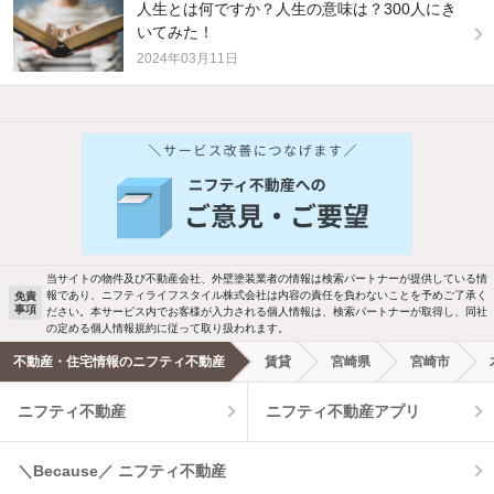
人生とは何ですか？人生の意味は？300人にき
いてみた！
2024年03月11日
他の人はこんな条件で絞り込んでいます！
人気のこだわり条件
新着物件メール通知
バス・トイレ別
2階以上
検索中の条件の新着物件情報をいち早く
駐車場あり
ペット相談
お知らせします
当サイトの物件及び不動産会社、外壁塗装業者の情報は検索パートナーが提供している情
報であり、ニフティライフスタイル株式会社は内容の責任を負わないことを予めご了承く
免責
事項
ださい。本サービス内でお客様が入力される個人情報は、検索パートナーが取得し、同社
洗濯機置場あり
独立洗面台
新着メール通知を受け取る
の定める個人情報規約に従って取り扱われます。
不動産・住宅情報のニフティ不動産
賃貸
宮崎県
宮崎市
エアコンあり
都市ガス
ニフティ不動産
ニフティ不動産アプリ
温水洗浄便座
オートロック
＼Because／ ニフティ不動産
コンロ2口以上
追焚き機能