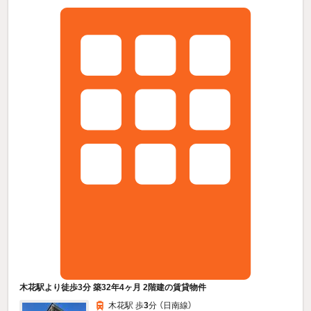
木花駅より徒歩3分 築32年4ヶ月 2階建の賃貸物件
木花駅 歩
3
分 （日南線）