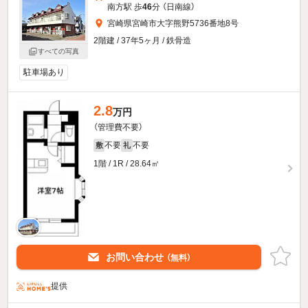
南方駅 歩
46
分 （日南線）
宮崎県宮崎市大字熊野5736番地8号
2階建 / 37年5ヶ月 / 鉄骨造
すべての写真
駐車場あり
2.8
万円
（管理費不要）
不要
不要
敷
礼
1階 / 1R / 28.64㎡
お問い合わせ
（無料）
提供