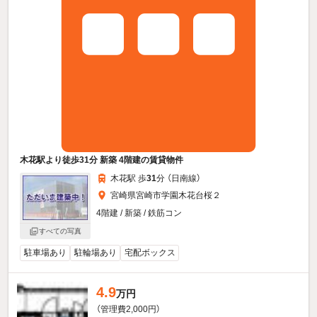
木花駅より徒歩31分 新築 4階建の賃貸物件
木花駅 歩
31
分 （日南線）
宮崎県宮崎市学園木花台桜２
4階建 / 新築 / 鉄筋コン
すべての写真
駐車場あり
駐輪場あり
宅配ボックス
4.9
万円
（管理費2,000円）