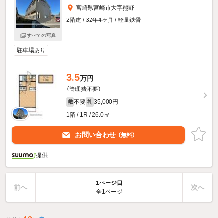
宮崎県宮崎市大字熊野
2階建 / 32年4ヶ月 / 軽量鉄骨
すべての写真
駐車場あり
3.5
万円
（管理費不要）
不要
35,000円
敷
礼
1階 / 1R / 26.0㎡
お問い合わせ
（無料）
提供
1ページ目
前へ
次へ
全1ページ