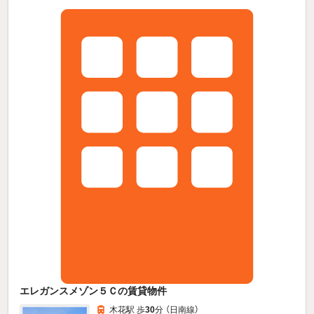
エレガンスメゾン５Ｃの賃貸物件
木花駅 歩
30
分 （日南線）