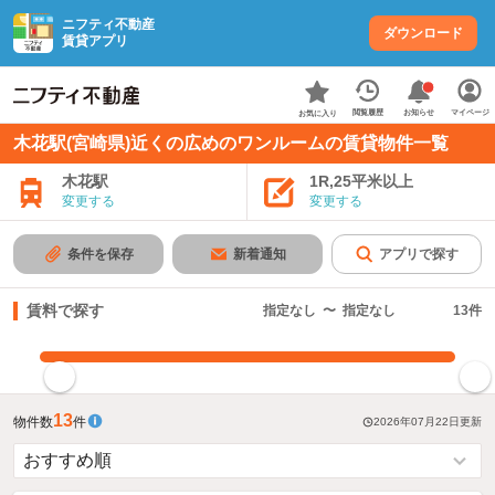
ニフティ不動産
ダウンロード
賃貸アプリ
お知らせ
閲覧履歴
マイページ
お気に入り
木花駅(宮崎県)近くの広めのワンルームの賃貸物件一覧
木花駅
1R,25平米以上
変更する
変更する
条件を保存
新着通知
アプリで探す
賃料で探す
指定なし
〜
指定なし
13
件
指定した賃料で絞り込む
13
物件数
件
2026年07月22日
更新