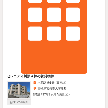
セレニティ川添Ａ棟の賃貸物件
木花駅 歩
5
分 （日南線）
宮崎県宮崎市大字熊野
3階建 / 37年8ヶ月 / 鉄筋コン
すべての写真