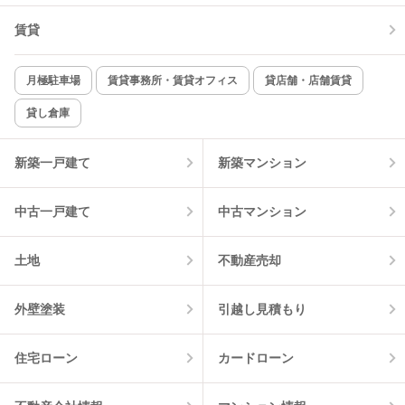
賃貸
TV付インターホン
角部屋
新着のみ
インターネット無料
月極駐車場
賃貸事務所・賃貸オフィス
貸店舗・店舗賃貸
貸し倉庫
該当件数:
物件一覧に反映
13
件
新築一戸建て
新築マンション
中古一戸建て
中古マンション
土地
不動産売却
外壁塗装
引越し見積もり
住宅ローン
カードローン