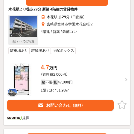
木花駅より徒歩29分 新築 4階建の賃貸物件
木花駅 歩
29
分 （日南線）
宮崎県宮崎市学園木花台桜２
4階建 / 新築 / 鉄筋コン
すべての写真
駐車場あり
駐輪場あり
宅配ボックス
4.7
万円
（管理費2,000円）
不要
47,000円
敷
礼
1階 / 1R / 31.98㎡
お問い合わせ
（無料）
提供