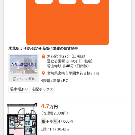
木花駅より徒歩27分 新築 4階建の賃貸物件
木花駅 歩
27
分 （日南線）
運動公園駅 歩
39
分 （日南線）
曽山寺駅 歩
48
分 （日南線）
宮崎県宮崎市学園木花台桜2丁目
すべての写真
4階建 / 新築 / RC
駐車場あり
宅配ボックス
4.7
万円
（管理費2,000円）
不要
47,000円
敷
礼
1階 / 1R / 30.42㎡