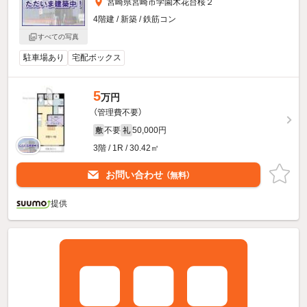
宮崎県宮崎市学園木花台桜２
4階建 / 新築 / 鉄筋コン
すべての写真
駐車場あり
宅配ボックス
5
万円
（管理費不要）
不要
50,000円
敷
礼
3階 / 1R / 30.42㎡
お問い合わせ
（無料）
提供