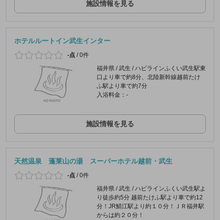
施設情報を見る
ホテルルートイン武生インター
-点
/
0件
福井県 / 武生 / ハピラインふくい武生駅東
口より車で約8分、北陸新幹線越前たけ
ふ駅より車で約7分
入浴料金：-
施設情報を見る
天然温泉 蓬莱山の湯 スーパーホテル越前・武生
-点
/
0件
福井県 / 武生 / ハピラインふくい武生駅よ
り徒歩約5分 越前たけふ駅より車で約12
分！JR鯖江駅より約１０分！ＪＲ福井駅
からは約２０分！