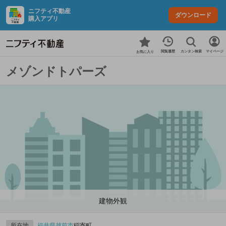
ニフティ不動産
ダウンロード
購入アプリ
カンタン検索
閲覧履歴
マイページ
お気に入り
メゾンドトパーズ
建物外観
所在地
福井県
越前市
稲寄町