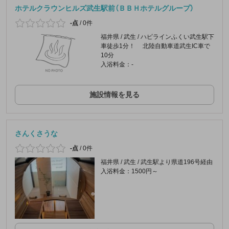
ホテルクラウンヒルズ武生駅前（ＢＢＨホテルグループ）
-点
/
0件
福井県 / 武生 / ハピラインふくい武生駅下
車徒歩1分！ 北陸自動車道武生IC車で
10分
入浴料金：-
施設情報を見る
さんくさうな
-点
/
0件
福井県 / 武生 / 武生駅より県道196号経由
入浴料金：1500円～