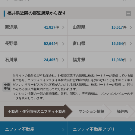
福井県近隣の都道府県から探す
新潟県
山梨県
41,827
件
16,617
件
長野県
富山県
52,644
件
16,664
件
石川県
福井県
24,405
件
11,969
件
当サイトの物件及び不動産会社、外壁塗装業者の情報は検索パートナーが提供している情
報であり、ニフティライフスタイル株式会社は内容の責任を負わないことを予めご了承く
ださい。本サービス内でお客様が入力される個人情報は、検索パートナーが取得し、同社
免責
事項
の定める個人情報規約に従って取り扱われます。
マンション情報の一部の販売価格、賃料、間取り、専有面積は、マンションレビューのデ
ータを表示しています。
不動産・住宅情報のニフティ不動産
マンション情報
福井県
ニフティ不動産
ニフティ不動産アプリ