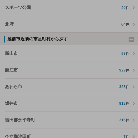
スポーツ公園
40
件
北府
64
件
越前市近隣の市区町村から探す
勝山市
97
件
鯖江市
929
件
あわら市
325
件
坂井市
913
件
吉田郡永平寺町
216
件
今立郡池田町
7
件