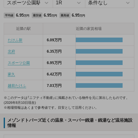
6.95
6.95
6.95
平均値
最安値
最高値
万円
万円
万円
近隣の駅
近隣の家賃相場
たけふ新
6.09万円
北府
6.35万円
スポーツ公園
6.95万円
家久
6.42万円
越前たけふ
7.03万円
※このデータは「ニフティ不動産」に掲載されている物件を元に算出したものです。
(2026年8月10日現在)
※相場情報はあくまで参考値です。目安として活用ください。
メゾンドトパーズ近くの温泉・スーパー銭湯・銭湯など温浴施設
情報