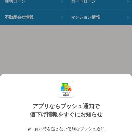
住宅ローン
カードローン
不動産会社情報
マンション情報
アプリならプッシュ通知で
値下げ情報をすぐにお知らせ
対応機種
個人情報保護ポリシー
利用規約
運営会社
✔️
買い時を逃さない便利なプッシュ通知
ヘルプ・お問い合わせ
採用情報