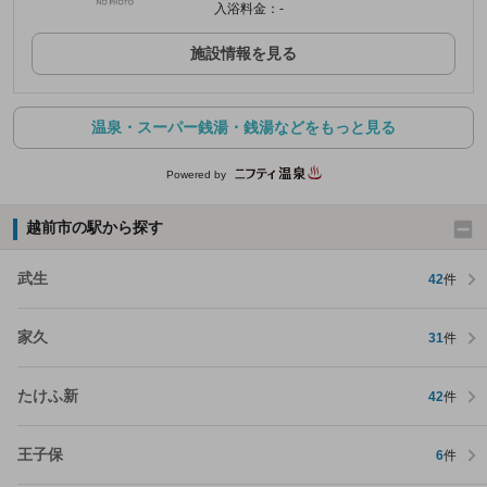
入浴料金：-
施設情報を見る
温泉・スーパー銭湯・銭湯などをもっと見る
Powered by
越前市の駅から探す
武生
42
件
家久
31
件
たけふ新
42
件
王子保
6
件