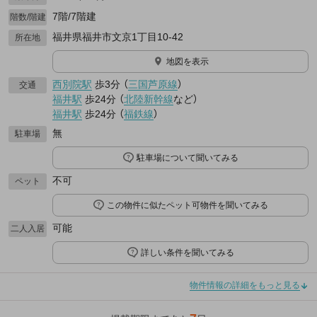
7階/7階建
階数/階建
福井県福井市文京1丁目10-42
所在地
地図を表示
西別院駅
歩3分
（
三国芦原線
）
交通
福井駅
歩24分
（
北陸新幹線
など
）
福井駅
歩24分
（
福鉄線
）
無
駐車場
駐車場について聞いてみる
不可
ペット
この物件に似たペット可物件を聞いてみる
可能
二人入居
詳しい条件を聞いてみる
物件情報の詳細をもっと見る