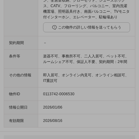
ン、全居室収納、クローゼット、シューズボック
ス、CATV、フローリング、バルコニー、室内洗濯
機置場、照明器具付き、南面バルコニー、TVモニタ
付インターホン、エレベーター、駐輪場あり
この物件の詳しい情報を送ってもらう
契約期間
－
条件等
楽器不可、事務所不可、二人入居可、ペット不可、
ルームシェア不可、保証人不要、契約期間：2年間
その他の情報
即入居可、オンライン内見可、オンライン相談可、
IT重説可
物件ID
0113742-0006530
情報公開日
2026/01/06
有効期限
2026/08/16