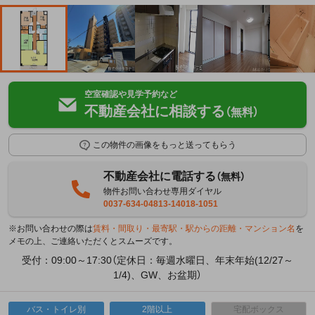
空室確認や見学予約など
不動産会社に相談する
（無料）
この物件の画像をもっと送ってもらう
不動産会社に電話する
（無料）
物件お問い合わせ専用ダイヤル
0037-634-04813-14018-1051
※お問い合わせの際は
賃料・間取り・最寄駅・駅からの距離・マンション名
を
メモの上、ご連絡いただくとスムーズです。
受付：09:00～17:30（定休日：毎週水曜日、年末年始(12/27～
1/4)、GW、お盆期）
バス・トイレ別
2階以上
宅配ボックス