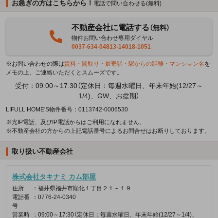
お急ぎの方はこちらから！
電話で問い合わせる(無料)
不動産会社に電話する
（無料）
物件お問い合わせ専用ダイヤル
0037-634-04813-14018-1051
※お問い合わせの際は
賃料・間取り・最寄駅・駅からの距離・マンション名
を
メモの上、ご連絡いただくとスムーズです。
受付：09:00～17:30（定休日：毎週水曜日、年末年始(12/27～
1/4)、GW、お盆期）
LIFULL HOME'S物件番号：0113742-0006530
※光IP電話、及びIP電話からはご利用になれません。
※不動産会社の方からの上記電話番号によるお問合せはお断りしております。
取り扱い不動産会社
株式会社タキナミ カム部屋
住所
：福井県福井市順化１丁目２１－１９
電話番
：0776-24-0340
号
営業時
：09:00～17:30（定休日：毎週水曜日、年末年始(12/27～1/4)、