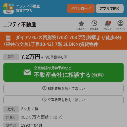
ニフティ不動産
ダウンロード
アプリで開く
賃貸アプリ
お知らせ
閲覧履歴
マイページ
お気に入り
ダイアパレス西別院（703） 703 西別院駅より徒歩3分
（福井市文京1丁目10-42） 7階 3LDKの賃貸物件
7.2万円
賃料
＋ 管理費等0円
空室確認や見学予約など
不動産会社に相談する
（無料）
初期費用を教えてほしい
空室状況を教えてほしい
2ヶ月 / 無
敷/礼
3LDK（専有面積：72㎡）
間取り
1990年04月
築年月