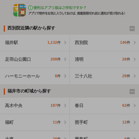
西別院近隣の駅から探す
福井駅
西別院
1,132
件
146
件
足羽山公園口
清明
208
件
28
件
ハーモニーホール
三十八社
8
件
29
件
福井市の町域から探す
高木中央
春日
197
件
62
件
福町
照手町
11
件
12
件
大東
藤島町