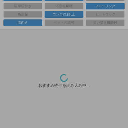
駐車場付き
浴室乾燥機
フローリング
角部屋
コンロ2口以上
オートロック
南向き
ペット相談可
追い焚き機能付
おすすめ物件を読み込み中...