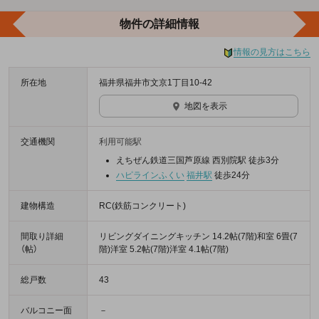
物件の詳細情報
情報の見方はこちら
所在地
福井県福井市文京1丁目10-42
地図を表示
交通機関
利用可能駅
えちぜん鉄道三国芦原線 西別院駅 徒歩3分
ハピラインふくい
福井駅
徒歩24分
建物構造
RC(鉄筋コンクリート)
間取り詳細
リビングダイニングキッチン 14.2帖(7階)和室 6畳(7
（帖）
階)洋室 5.2帖(7階)洋室 4.1帖(7階)
総戸数
43
バルコニー面
－