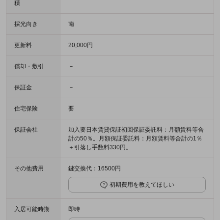
積
採光向き
南
更新料
20,000円
償却・敷引
－
保証金
－
住宅保険
要
保証会社
加入要日本賃貸保証初回保証委託料：月額賃料等合
計の50％。月額保証委託料：月額賃料等合計の1％
＋引落し手数料330円。
その他費用
鍵交換代：16500円
初期費用を教えてほしい
入居可能時期
即時