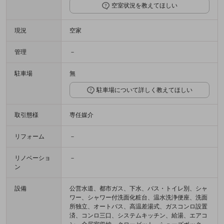
空室状況を教えてほしい
現況
空家
管理
－
駐車場
無
駐車場について詳しく教えてほしい
取引態様
専任媒介
リフォーム
－
リノベーショ
－
ン
設備
公営水道、都市ガス、下水、バス・トイレ別、シャ
ワー、シャワー付洗面化粧台、温水洗浄便座、洗面
所独立、オートバス、高温差湯式、ガスコンロ設置
済、コンロ三口、システムキッチン、給湯、エアコ