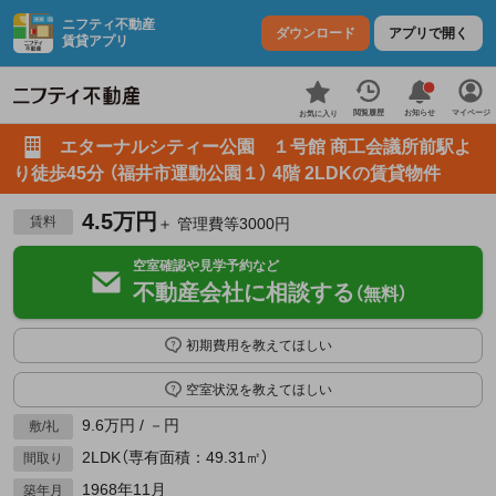
ニフティ不動産
ダウンロード
アプリで開く
賃貸アプリ
お知らせ
閲覧履歴
マイページ
お気に入り
エターナルシティー公園 １号館 商工会議所前駅よ
り徒歩45分 （福井市運動公園１） 4階 2LDKの賃貸物件
4.5万円
賃料
＋ 管理費等3000円
空室確認や見学予約など
不動産会社に相談する
（無料）
初期費用を教えてほしい
空室状況を教えてほしい
9.6万円 / －円
敷/礼
2LDK（専有面積：49.31㎡）
間取り
1968年11月
築年月