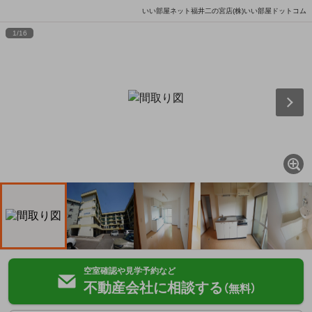
いい部屋ネット福井二の宮店(株)いい部屋ドットコム
1
/
16
空室確認や見学予約など
不動産会社に相談する
（無料）