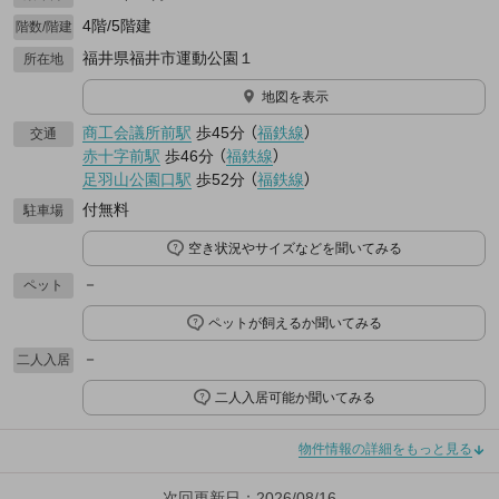
4階/5階建
階数/階建
福井県福井市運動公園１
所在地
地図を表示
商工会議所前駅
歩45分
（
福鉄線
）
交通
赤十字前駅
歩46分
（
福鉄線
）
足羽山公園口駅
歩52分
（
福鉄線
）
付無料
駐車場
空き状況やサイズなどを聞いてみる
－
ペット
ペットが飼えるか聞いてみる
－
二人入居
二人入居可能か聞いてみる
物件情報の詳細をもっと見る
次回更新日：2026/08/16