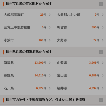
福井市近隣の市区町村から探す
大飯郡高浜町
大飯郡おおい町
26
件
7
件
三方上中郡若狭町
敦賀市
5
件
595
件
小浜市
大野市
161
件
72
件
福井県近隣の都道府県から探す
新潟県
山梨県
13,909
件
3,968
件
長野県
富山県
14,615
件
6,889
件
石川県
福井県
6,227
件
4,397
件
福井市の物件・不動産情報など、住まいに関する情報