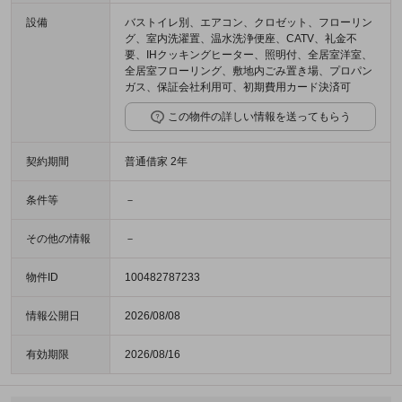
設備
バストイレ別、エアコン、クロゼット、フローリン
グ、室内洗濯置、温水洗浄便座、CATV、礼金不
要、IHクッキングヒーター、照明付、全居室洋室、
全居室フローリング、敷地内ごみ置き場、プロパン
ガス、保証会社利用可、初期費用カード決済可
この物件の詳しい情報を送ってもらう
契約期間
普通借家 2年
条件等
－
その他の情報
－
物件ID
100482787233
情報公開日
2026/08/08
有効期限
2026/08/16