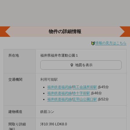
物件の詳細情報
情報の見方はこちら
所在地
福井県福井市運動公園１
地図を表示
交通機関
利用可能駅
福井鉄道福武線
/
商工会議所前駅
歩45分
福井鉄道福武線
/
赤十字前駅
歩46分
福井鉄道福武線
/
足羽山公園口駅
歩52分
建物構造
鉄筋コン
間取り詳細
洋10 洋6 LDK8.0
（帖）