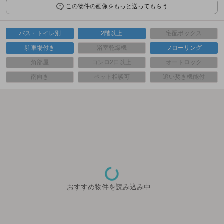
この物件の画像をもっと送ってもらう
バス・トイレ別
2階以上
宅配ボックス
駐車場付き
浴室乾燥機
フローリング
角部屋
コンロ2口以上
オートロック
南向き
ペット相談可
追い焚き機能付
おすすめ物件を読み込み中...