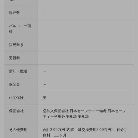
総戸数
－
バルコニー面
－
積
採光向き
－
更新料
－
償却・敷引
－
保証金
－
住宅保険
要
保証会社
必加入保証会社:日本セーフティー備考:日本セーフ
ティー利用必 要相談 要相談
その他費用
合計2.09万円（内訳：鍵交換費用2.09万円）、仲介手
数料：1.1ヶ月