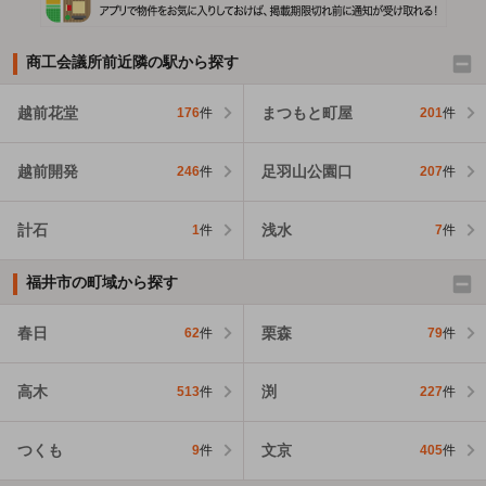
商工会議所前近隣の駅から探す
越前花堂
まつもと町屋
176
件
201
件
越前開発
足羽山公園口
246
件
207
件
計石
浅水
1
件
7
件
福井市の町域から探す
春日
栗森
62
件
79
件
高木
渕
513
件
227
件
つくも
文京
9
件
405
件