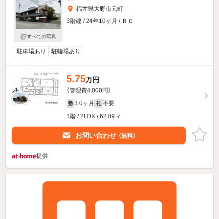
福井県大野市元町
3階建 / 24年10ヶ月 / ＲＣ
すべての写真
駐車場あり
駐輪場あり
5.75
万円
（管理費4,000円）
3.0ヶ月
不要
敷
礼
1階 / 2LDK / 62.89㎡
お問い合わせ
（無料）
提供