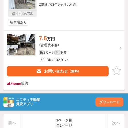
2階建 / 63年9ヶ月 / 木造
すべての写真
駐車場あり
7.5
万円
（管理費不要）
2.0ヶ月
不要
敷
礼
- / 3LDK / 132.91㎡
お問い合わせ
（無料）
提供
ニフティ不動産
ダウンロード
賃貸アプリ
1ページ目
前へ
次へ
全1ページ