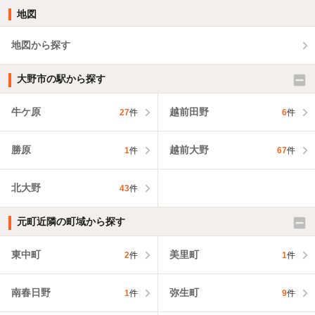
地図
地図から探す
大野市の駅から探す
牛ケ原
越前田野
27
件
6
件
勝原
越前大野
1
件
67
件
北大野
43
件
元町近隣の町域から探す
東中町
美里町
2
件
1
件
南春日野
弥生町
1
件
9
件