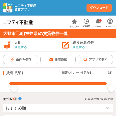
ニフティ不動産
ダウンロード
賃貸アプリ
お知らせ
閲覧履歴
マイページ
お気に入り
大野市元町(福井県)の賃貸物件一覧
元町
絞り込み条件
変更する
変更する
条件を保存
新着通知
アプリで探す
賃料で探す
指定なし
〜
指定なし
3
件
指定した賃料で絞り込む
3
物件数
件
2026年06月13日
更新