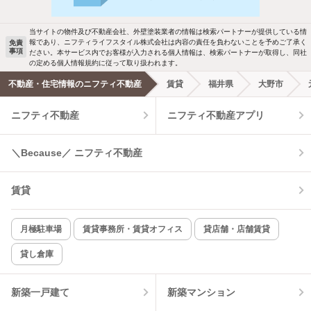
ご希望の条件の物件が見つかり次第、メ
駐車場あり
ペット相談
ールでお知らせします
当サイトの物件及び不動産会社、外壁塗装業者の情報は検索パートナーが提供している情
報であり、ニフティライフスタイル株式会社は内容の責任を負わないことを予めご了承く
免責
事項
ださい。本サービス内でお客様が入力される個人情報は、検索パートナーが取得し、同社
洗濯機置場あり
独立洗面台
新着メール通知を受け取る
の定める個人情報規約に従って取り扱われます。
不動産・住宅情報のニフティ不動産
賃貸
福井県
大野市
エアコンあり
都市ガス
ニフティ不動産
ニフティ不動産アプリ
温水洗浄便座
オートロック
＼Because／ ニフティ不動産
コンロ2口以上
追焚き機能
賃貸
TV付インターホン
角部屋
新着のみ
インターネット無料
月極駐車場
賃貸事務所・賃貸オフィス
貸店舗・店舗賃貸
貸し倉庫
該当件数:
物件一覧に反映
3
件
新築一戸建て
新築マンション