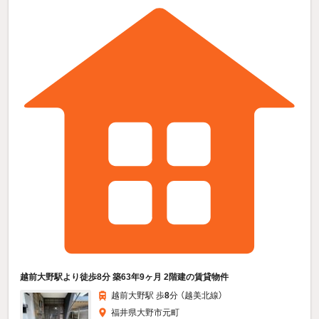
越前大野駅より徒歩8分 築63年9ヶ月 2階建の賃貸物件
越前大野駅 歩
8
分 （越美北線）
福井県大野市元町