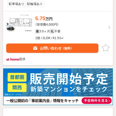
駐車場あり
駐輪場あり
5.75
万円
（管理費4,000円）
3.0ヶ月
不要
敷
礼
1階 / 2LDK / 61.53㎡
お問い合わせ
（無料）
提供