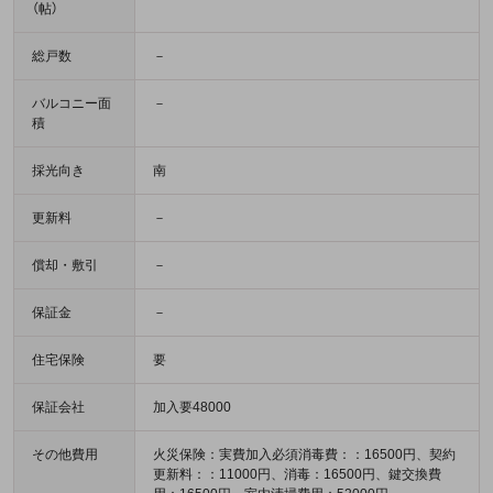
（帖）
総戸数
－
バルコニー面
－
積
採光向き
南
更新料
－
償却・敷引
－
保証金
－
住宅保険
要
保証会社
加入要48000
その他費用
火災保険：実費加入必須消毒費：：16500円、契約
更新料：：11000円、消毒：16500円、鍵交換費