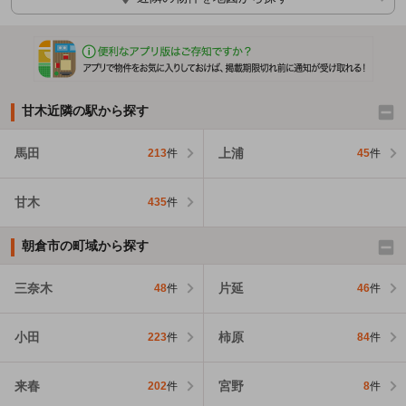
甘木近隣の駅から探す
馬田
上浦
213
件
45
件
甘木
435
件
朝倉市の町域から探す
三奈木
片延
48
件
46
件
小田
柿原
223
件
84
件
来春
宮野
202
件
8
件