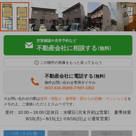
空室確認や見学予約など
不動産会社に相談する
（無料）
この物件の画像をもっと送ってもらう
不動産会社に電話する
（無料）
物件お問い合わせ専用ダイヤル
0037-634-35869-77597-1052
※お問い合わせの際は
賃料・間取り・最寄駅・駅からの距離・マンション名
を
メモの上、ご連絡いただくとスムーズです。
受付：10:00～18:00（定休日：水曜日（月末月初は営業）、夏季休業
8/10(月)～8/15(土) ※8/16(日)より通常営業）
バス・トイレ別
2階以上
宅配ボックス