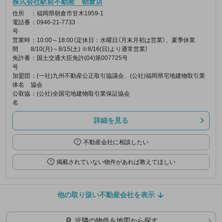
株式会社駅前不動産 朝倉店
住所
：福岡県朝倉市甘木1959-1
電話番
：0946-21-7733
号
営業時
：10:00～18:00（定休日：水曜日（月末月初は営業）、夏季休業
間
8/10(月)～8/15(土) ※8/16(日)より通常営業）
免許番
：国土交通大臣免許(04)第007725号
号
加盟団
：(一社)九州不動産公正取引協議会、(公社)福岡県宅地建物取引業
体名
協会
公取協
：(公社)全国宅地建物取引業保証協会
名
詳細を見る
不動産会社に相談したい
掲載されていない物件があれば教えてほしい
他の取り扱い不動産会社を表示
近隣の物件を地図から探す