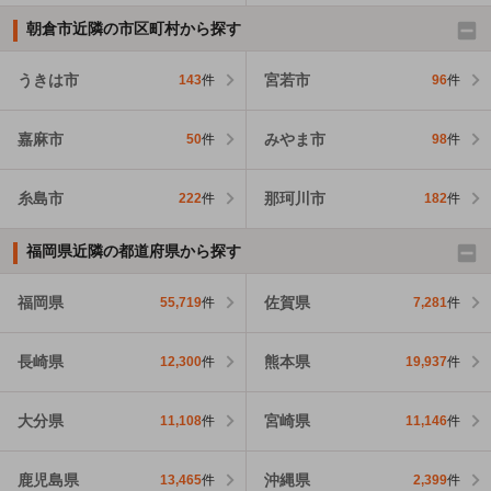
朝倉市近隣の市区町村から探す
うきは市
宮若市
143
件
96
件
嘉麻市
みやま市
50
件
98
件
糸島市
那珂川市
222
件
182
件
福岡県近隣の都道府県から探す
福岡県
佐賀県
55,719
件
7,281
件
長崎県
熊本県
12,300
件
19,937
件
大分県
宮崎県
11,108
件
11,146
件
鹿児島県
沖縄県
13,465
件
2,399
件