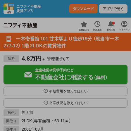
ニフティ不動産
ダウンロード
アプリで開く
賃貸アプリ
お知らせ
閲覧履歴
マイページ
お気に入り
一木壱番館 101 甘木駅より徒歩19分 （朝倉市一木
277-12） 1階 2LDKの賃貸物件
4.8万円
賃料
＋ 管理費等0円
空室確認や見学予約など
不動産会社に相談する
（無料）
初期費用を教えてほしい
空室状況を教えてほしい
無 / 無
敷/礼
2LDK（専有面積：63.11㎡）
間取り
2001年03月
築年月