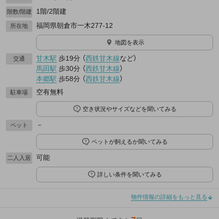
1階/2階建
階数/階建
福岡県朝倉市一木277-12
所在地
地図を表示
甘木駅
歩19分
（
西鉄甘木線
など
）
交通
馬田駅
歩30分
（
西鉄甘木線
）
本郷駅
歩58分
（
西鉄甘木線
）
空有無料
駐車場
空き状況やサイズなどを聞いてみる
－
ペット
ペットが飼えるか聞いてみる
可能
二人入居
詳しい条件を聞いてみる
物件情報の詳細をもっと見る