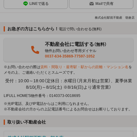
LINEで送る
Mailで共有
株式会社駅前不動産 朝倉店
お急ぎの方はこちらから！
電話で問い合わせる(無料)
不動産会社に電話する
（無料）
物件お問い合わせ専用ダイヤル
0037-634-35869-77597-1052
※お問い合わせの際は
賃料・間取り・最寄駅・駅からの距離・マンション名
を
メモの上、ご連絡いただくとスムーズです。
受付：10:00～18:00（定休日：水曜日（月末月初は営業）、夏季休業
8/10(月)～8/15(土) ※8/16(日)より通常営業）
LIFULL HOME'S物件番号：0140373-0018695
※光IP電話、及びIP電話からはご利用になれません。
※不動産会社の方からの上記電話番号によるお問合せはお断りしております。
取り扱い不動産会社