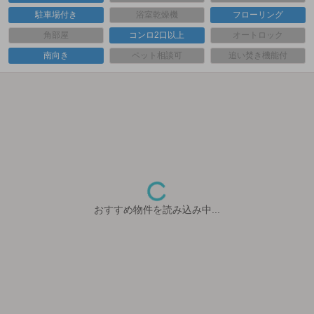
駐車場付き
浴室乾燥機
フローリング
角部屋
コンロ2口以上
オートロック
南向き
ペット相談可
追い焚き機能付
おすすめ物件を読み込み中...