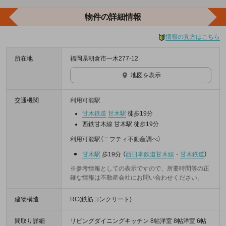
物件の詳細情報
情報の見方はこちら
所在地
福岡県朝倉市一木277-12
地図を表示
交通機関
利用可能駅
甘木鉄道
甘木駅
徒歩19分
西鉄甘木線 甘木駅 徒歩19分
利用可能駅（ニフティ不動産調べ）
甘木駅
歩19分
（
西日本鉄道甘木線
・
甘木鉄道
）
※参考情報としての表示ですので、所要時間等の正
確な情報は不動産会社にお問い合わせください。
建物構造
RC(鉄筋コンクリート)
間取り詳細
リビングダイニングキッチン 8帖洋室 8帖洋室 6帖