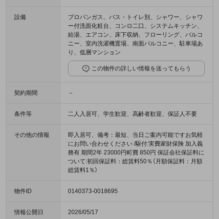
設備
プロパンガス、バス・トイレ別、シャワー、シャワ
ー付洗面化粧台、コンロ二口、システムキッチン、
給湯、エアコン、床下収納、フローリング、バルコ
ニー、室内洗濯機置場、南面バルコニー、駐車場あ
り、低層マンション
この物件の詳しい情報を送ってもらう
契約期間
－
条件等
二人入居可、学生歓迎、高齢者歓迎、保証人不要
その他の情報
即入居可、備考：最短、当日ご案内可能ですお気軽
にお問い合わせください /駆付:実費家財保険 加入義
務有 期間2年 23000円町費 850円 保証会社保証料に
ついて:初回保証料：総賃料50％（月額保証料：月額
総賃料1％）
物件ID
0140373-0018695
情報公開日
2026/05/17