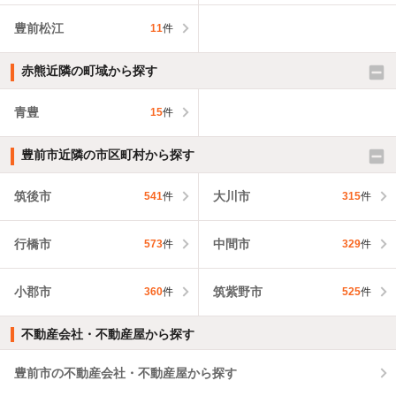
豊前松江
11
件
赤熊近隣の町域から探す
青豊
15
件
豊前市近隣の市区町村から探す
筑後市
大川市
541
件
315
件
行橋市
中間市
573
件
329
件
小郡市
筑紫野市
360
件
525
件
不動産会社・不動産屋から探す
豊前市の不動産会社・不動産屋から探す