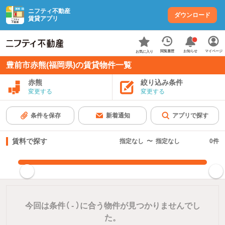
ニフティ不動産
ダウンロード
賃貸アプリ
お知らせ
閲覧履歴
マイページ
お気に入り
豊前市赤熊(福岡県)の賃貸物件一覧
赤熊
絞り込み条件
変更する
変更する
条件を保存
新着通知
アプリで探す
賃料で探す
指定なし
〜
指定なし
0
件
指定した賃料で絞り込む
今回は条件（
-
）に合う物件が見つかりませんでし
た。