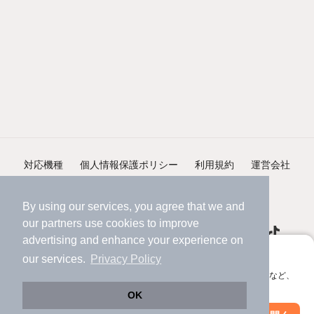
対応機種
個人情報保護ポリシー
利用規約
運営会社
ヘルプ・お問い合わせ
採用情報
By using our services, you agree that we and
our
partners
use cookies to improve
advertising and enhance your experience on
アプリに切り替えて、サクサクお部屋探し
our services.
Privacy Policy
会員登録なしですぐ使える。マップ検索やお気に入り保存など、
©NIFTY Lifestyle Co., Ltd.
アプリ限定の便利な機能が使えます！
OK