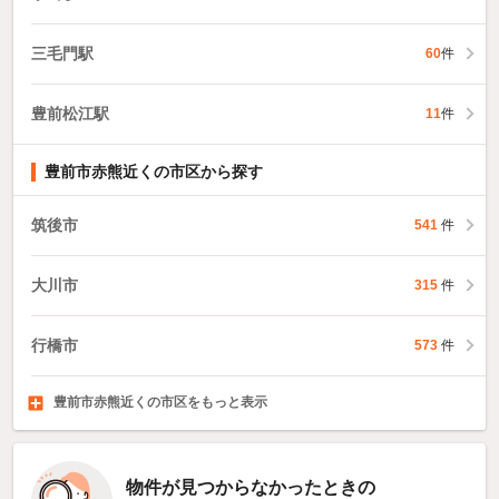
三毛門駅
60
件
豊前松江駅
11
件
豊前市赤熊近くの市区から探す
筑後市
541
件
大川市
315
件
行橋市
573
件
豊前市赤熊近くの市区をもっと表示
中間市
小郡市
筑紫野市
329
360
525
件
件
件
物件が見つからなかったときの