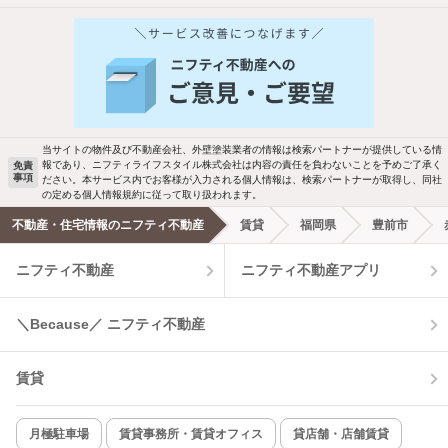
他の人はこんな条件で絞り込んでいます！
人気のこだわり条件
バス・トイレ別
2階以上
駐車場あり
ペット相談
当サイトの物件及び不動産会社、外壁塗装業者の情報は検索パートナーが提供している情
報であり、ニフティライフスタイル株式会社は内容の責任を負わないことを予めご了承く
免責
洗濯機置場あり
独立洗面台
事項
ださい。本サービス内でお客様が入力される個人情報は、検索パートナーが取得し、同社
の定める個人情報規約に従って取り扱われます。
エアコンあり
都市ガス
不動産・住宅情報のニフティ不動産
賃貸
福岡県
豊前市
ニフティ不動産
ニフティ不動産アプリ
温水洗浄便座
オートロック
コンロ2口以上
追焚き機能
＼Because／ ニフティ不動産
TV付インターホン
角部屋
賃貸
新着のみ
インターネット無料
月極駐車場
賃貸事務所・賃貸オフィス
貸店舗・店舗賃貸