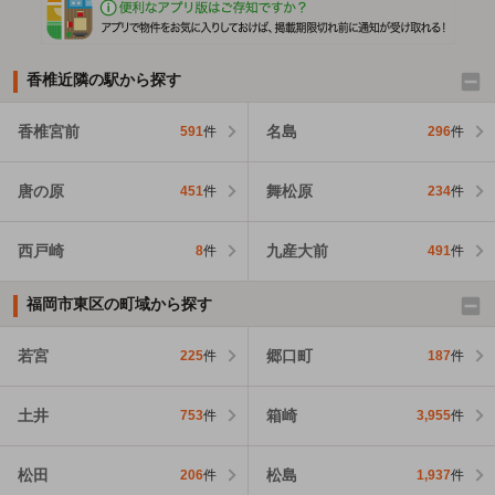
香椎近隣の駅から探す
香椎宮前
名島
591
件
296
件
唐の原
舞松原
451
件
234
件
西戸崎
九産大前
8
件
491
件
福岡市東区の町域から探す
若宮
郷口町
225
件
187
件
土井
箱崎
753
件
3,955
件
松田
松島
206
件
1,937
件