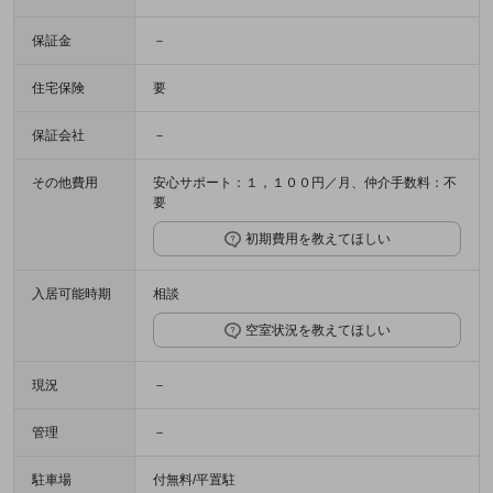
保証金
－
住宅保険
要
保証会社
－
その他費用
安心サポート：１，１００円／月、仲介手数料：不
要
初期費用を教えてほしい
入居可能時期
相談
空室状況を教えてほしい
現況
－
管理
－
駐車場
付無料/平置駐