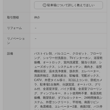
駐車場について詳しく教えてほしい
取引態様
仲介
リフォーム
－
リノベーショ
－
ン
設備
バストイレ別、バルコニー、クロゼット、フローリ
ング、シャワー付洗面台、TVインターホン、浴室乾
燥機、オートロック、室内洗濯置、陽当り良好、シ
ューズボックス、システムキッチン、南向き、追焚
機能浴室、温水洗浄便座、脱衣所、エレベーター、
洗面所独立、洗面化粧台、駐輪場、宅配ボックス、
CATV、外壁タイル張り、3口以上コンロ、防犯カメ
ラ、駐車場1台無料、分譲賃貸、オートバス、グリ
ル付、全居室洋室、バイク置場、全居室フローリン
グ、ディンプルキー、ネット使用料不要、食器洗乾
燥機、眺望良好、ダブルロックキー、24時間換気シ
ステム、外壁コンクリート、平坦地、南面リビン
グ、免震構造、エレベーター2基、南面3室、バス停