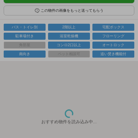
この物件の画像をもっと送ってもらう
バス・トイレ別
2階以上
宅配ボックス
駐車場付き
浴室乾燥機
フローリング
角部屋
コンロ2口以上
オートロック
南向き
ペット相談可
追い焚き機能付
おすすめ物件を読み込み中...