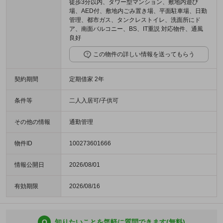
徒歩3分以内、タワー型マンション、敷地内遊び
場、AED付、敷地内ごみ置き場、平面駐車場、日勤
管理、都市ガス、タンクレストイレ、洗面所にド
ア、南面バルコニー、BS、IT重説 対応物件、通風
良好
この物件の詳しい情報を送ってもらう
契約期間
定期借家 2年
条件等
二人入居可/子供可
その他の情報
通勤管理
物件ID
100273601666
情報公開日
2026/08/01
有効期限
2026/08/16
Q
知りたいことを気軽に質問できます(無料)