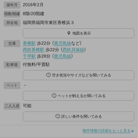
2016年2月
築年月
8階/20階建
階数/階建
福岡県福岡市東区香椎浜３
所在地
地図を表示
香椎駅
歩22分
（
鹿児島線
など
）
交通
西鉄香椎駅
歩22分
（
西鉄貝塚線
）
千早駅
歩28分
（
鹿児島線
）
付無料/平置駐
駐車場
空き状況やサイズなどを聞いてみる
－
ペット
ペットが飼えるか聞いてみる
可能
二人入居
詳しい条件を聞いてみる
物件情報の詳細をもっと見る