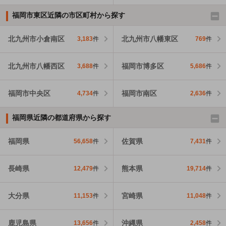
福岡市東区近隣の市区町村から探す
北九州市小倉南区
北九州市八幡東区
3,183
件
769
件
北九州市八幡西区
福岡市博多区
3,688
件
5,686
件
福岡市中央区
福岡市南区
4,734
件
2,636
件
福岡県近隣の都道府県から探す
福岡県
佐賀県
56,658
件
7,431
件
長崎県
熊本県
12,479
件
19,714
件
大分県
宮崎県
11,153
件
11,048
件
鹿児島県
沖縄県
13,656
件
2,458
件