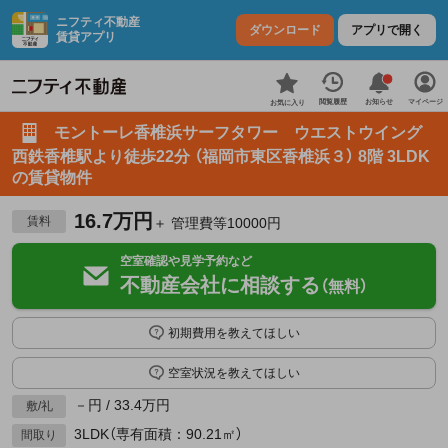
ニフティ不動産
ダウンロード
アプリで開く
賃貸アプリ
お知らせ
閲覧履歴
マイページ
お気に入り
モントーレ香椎浜サーフタワー ウエストウイング
西鉄香椎駅より徒歩22分 （福岡市東区香椎浜３） 8階 3LDK
の賃貸物件
16.7万円
賃料
＋ 管理費等10000円
空室確認や見学予約など
不動産会社に相談する
（無料）
初期費用を教えてほしい
空室状況を教えてほしい
－円 / 33.4万円
敷/礼
3LDK（専有面積：90.21㎡）
間取り