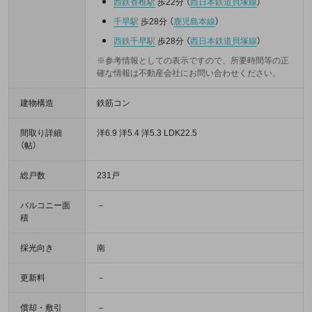
西鉄香椎駅
歩22分
（
西日本鉄道貝塚線
）
千早駅
歩28分
（
鹿児島本線
）
西鉄千早駅
歩28分
（
西日本鉄道貝塚線
）
※参考情報としての表示ですので、所要時間等の正
確な情報は不動産会社にお問い合わせください。
建物構造
鉄筋コン
間取り詳細
洋6.9 洋5.4 洋5.3 LDK22.5
（帖）
総戸数
231戸
バルコニー面
－
積
採光向き
南
更新料
－
償却・敷引
－