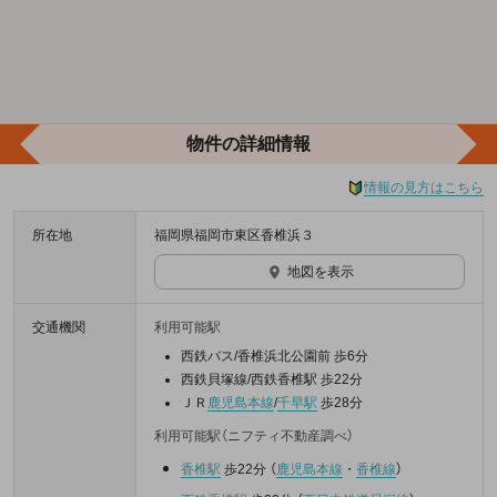
物件の詳細情報
情報の見方はこちら
所在地
福岡県福岡市東区香椎浜３
地図を表示
交通機関
利用可能駅
西鉄バス/香椎浜北公園前 歩6分
西鉄貝塚線/西鉄香椎駅 歩22分
ＪＲ
鹿児島本線
/
千早駅
歩28分
利用可能駅（ニフティ不動産調べ）
香椎駅
歩22分
（
鹿児島本線
・
香椎線
）