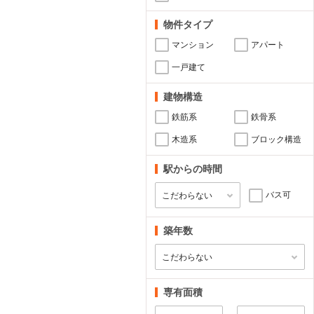
物件タイプ
マンション
アパート
一戸建て
建物構造
鉄筋系
鉄骨系
木造系
ブロック構造
駅からの時間
バス可
築年数
専有面積