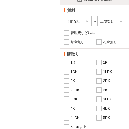
賃料
〜
管理費など込み
敷金無し
礼金無し
間取り
1R
1K
1DK
1LDK
2K
2DK
2LDK
3K
3DK
3LDK
4K
4DK
4LDK
5DK
5LDK以上