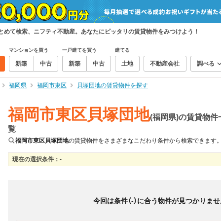
まとめて検索、ニフティ不動産。あなたにピッタリの賃貸物件をみつけよう！
マンションを買う
一戸建てを買う
建てる
新築
中古
新築
中古
土地
不動産会社
調べる
福岡県
福岡市東区
貝塚団地の賃貸物件を探す
福岡市東区貝塚団地
(福岡県)の賃貸物件
覧
福岡市東区貝塚団地
の賃貸物件をさまざまなこだわり条件から検索できます
現在の選択条件：
-
絞り込み
並び替え
＆
0
物件数
件
今回は条件（
-
）に合う物件が見つかりませ