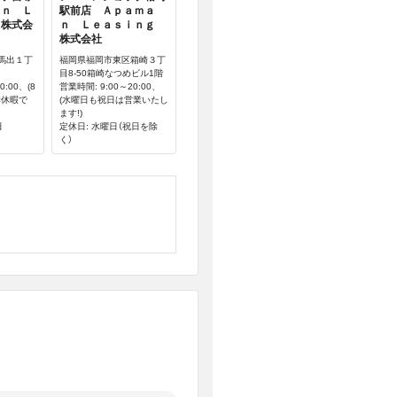
ａｎ Ｌ
駅前店 Ａｐａｍａ
 株式会
ｎ Ｌｅａｓｉｎｇ
株式会社
馬出１丁
福岡県福岡市東区箱崎３丁
目8-50箱崎なつめビル1階
0:00、(8
営業時間: 9:00～20:00、
季休暇で
(水曜日も祝日は営業いたし
ます!)
日
定休日: 水曜日（祝日を除
く）