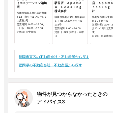
イエステーション箱崎
駅前店 Ａｐａｍａ
店 Ａｐａｍ
店
ｎ Ｌｅａｓｉｎｇ
ｅａｓｉｎｇ
株式会社
社
福岡県福岡市東区筥松新町
4-12 南里ビルフローレン
福岡県福岡市東区香椎駅前
福岡県福岡市東区
ス店舗2号
１丁目8-14エポックビル
目1-2平野ビル
営業時間: 9:00～18:00、
102号
営業時間: 9:00～2
土日祝 10:00〜17:00
営業時間: 9:00～20:00
月13〜14日は夏
定休日: 年中無休
定休日: 毎週水曜日・木曜
す)
日
定休日: 毎週水曜
福岡市東区の不動産会社・不動産屋から探す
福岡県の不動産会社・不動産屋から探す
物件が見つからなかったときの
アドバイス3