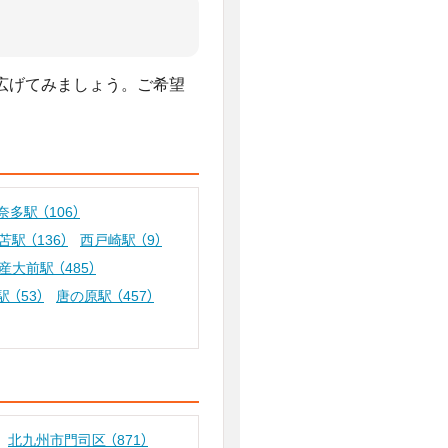
広げてみましょう。ご希望
奈多駅
（106）
苫駅
（136）
西戸崎駅
（9）
産大前駅
（485）
駅
（53）
唐の原駅
（457）
北九州市門司区
（871）