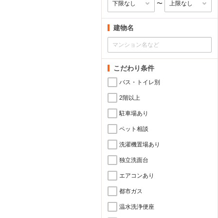
〜
建物名
こだわり条件
バス・トイレ別
2階以上
駐車場あり
ペット相談
洗濯機置場あり
独立洗面台
エアコンあり
都市ガス
温水洗浄便座