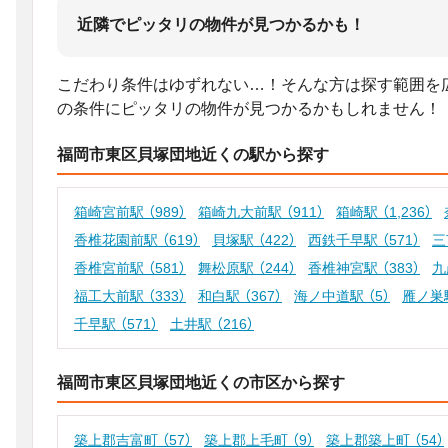
近隣でピッタリの物件が見つかるかも！
こだわり条件はゆずれない…！そんな方は探す範囲を
の条件にピッタリの物件が見つかるかもしれません！
福岡市東区貝塚団地近くの駅から探す
箱崎宮前駅
（989）
箱崎九大前駅
（911）
箱崎駅
（1,236）
香椎花園前駅
（619）
貝塚駅
（422）
西鉄千早駅
（571）
三
香椎宮前駅
（581）
舞松原駅
（244）
香椎神宮駅
（383）
九
福工大前駅
（333）
和白駅
（367）
海ノ中道駅
（5）
雁ノ巣
千早駅
（571）
土井駅
（216）
福岡市東区貝塚団地近くの市区から探す
築上郡吉富町
（57）
築上郡上毛町
（9）
築上郡築上町
（54）