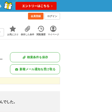
会員登録
ログイン
お気に入り
保存した条件
閲覧履歴
マイページ
検索条件を保存
一
新着メール通知を受け取る
。
新着のみ
図あり
<
1
>
んでした。