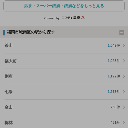
温泉・スーパー銭湯・銭湯などをもっと見る
Powered by
福岡市城南区の駅から探す
茶山
1,049
件
福大前
1,085
件
別府
1,192
件
七隈
1,273
件
金山
750
件
梅林
451
件