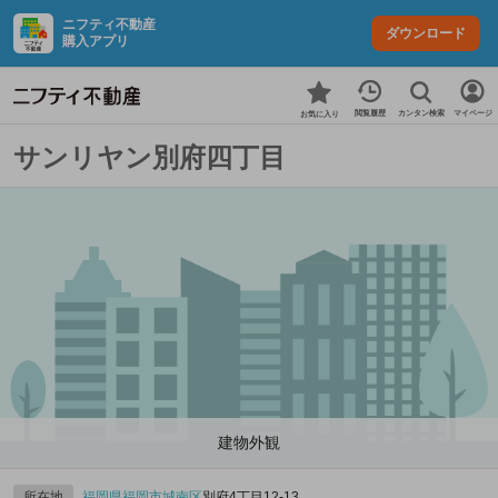
ニフティ不動産
ダウンロード
購入アプリ
カンタン検索
閲覧履歴
マイページ
お気に入り
サンリヤン別府四丁目
建物外観
所在地
福岡県
福岡市城南区
別府4丁目12-13