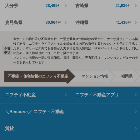
大分県
宮崎県
28,499
件
21,936
件
鹿児島県
沖縄県
30,064
件
41,430
件
当サイトの物件及び不動産会社、外壁塗装業者の情報は検索パートナーが提供している情
報であり、ニフティライフスタイル株式会社は内容の責任を負わないことを予めご了承く
ださい。本サービス内でお客様が入力される個人情報は、検索パートナーが取得し、同社
免責
事項
の定める個人情報規約に従って取り扱われます。
マンション情報の一部の販売価格、賃料、間取り、専有面積は、マンションレビューのデ
ータを表示しています。
不動産・住宅情報のニフティ不動産
マンション情報
福岡県
ニフティ不動産
ニフティ不動産アプリ
＼Because／ ニフティ不動産
賃貸