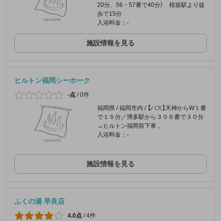
20分、56・57番で40分） 桜坂駅より徒
歩で15分
入浴料金：-
施設情報を見る
ヒルトン福岡シーホーク
-点
/
0件
福岡県 / 福岡市内 / 【バス】天神からW１番
で１５分／博多駅から３０６番で３０分
→ヒルトン福岡前下車 。
入浴料金：-
施設情報を見る
ふくの湯 早良店
4.0点
/
4件