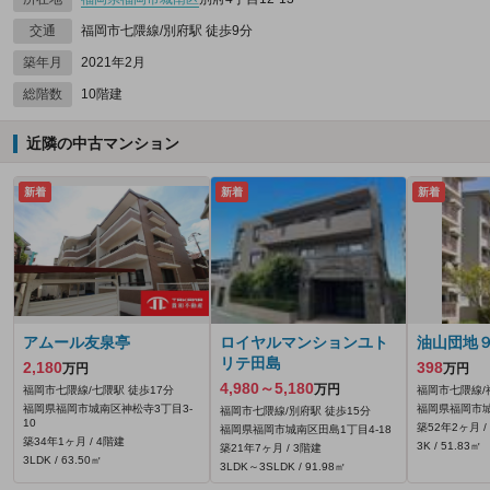
交通
福岡市七隈線/別府駅 徒歩9分
築年月
2021年2月
総階数
10階建
近隣の中古マンション
新着
新着
新着
アムール友泉亭
ロイヤルマンションユト
油山団地
リテ田島
2,180
398
万円
万円
4,980～5,180
万円
福岡市七隈線/七隈駅 徒歩17分
福岡市七隈線/
福岡県福岡市城南区神松寺3丁目3-
福岡県福岡市城
福岡市七隈線/別府駅 徒歩15分
10
築52年2ヶ月 /
福岡県福岡市城南区田島1丁目4-18
築34年1ヶ月 / 4階建
3K / 51.83㎡
築21年7ヶ月 / 3階建
3LDK / 63.50㎡
3LDK～3SLDK / 91.98㎡