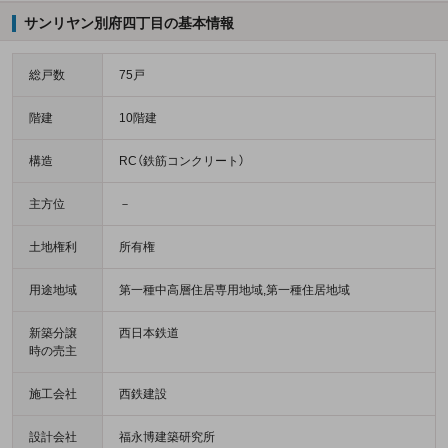
サンリヤン別府四丁目の基本情報
総戸数
75戸
階建
10階建
構造
RC（鉄筋コンクリート）
主方位
－
土地権利
所有権
用途地域
第一種中高層住居専用地域,第一種住居地域
新築分譲
西日本鉄道
時の売主
施工会社
西鉄建設
設計会社
福永博建築研究所