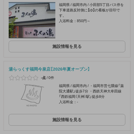
福岡県 / 福岡市内 / 小田部5丁目バス停を
下車道路反対側に【ゆ】の看板が目印で
す。
入浴料金：850円～
施設情報を見る
湯らっくす福岡今泉店【2026年夏オープン】
-点
/
0件
福岡県 / 福岡市内 / ・福岡市営七隈線「薬
院大通駅」徒歩7分 ・西鉄天神大牟田線
「西鉄福岡（天神）駅」徒歩8分
入浴料金：-
施設情報を見る