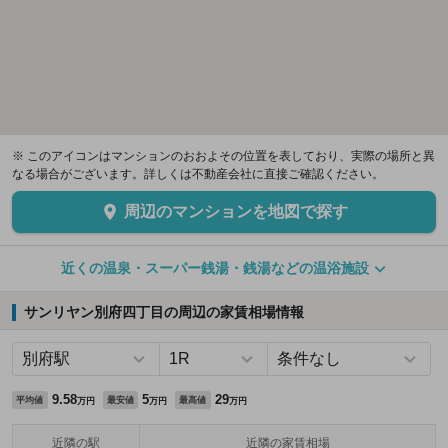
※ このアイコンはマンションのおおよその位置を表しており、実際の場所と異
なる場合がございます。詳しくは不動産会社に直接ご確認ください。
周辺のマンションを地図で探す
近くの温泉・スーパー銭湯・銭湯などの温浴施設
サンリヤン別府四丁目の周辺の家賃相場情報
9.58
5
29
平均値
最安値
最高値
万円
万円
万円
近隣の駅
近隣の家賃相場