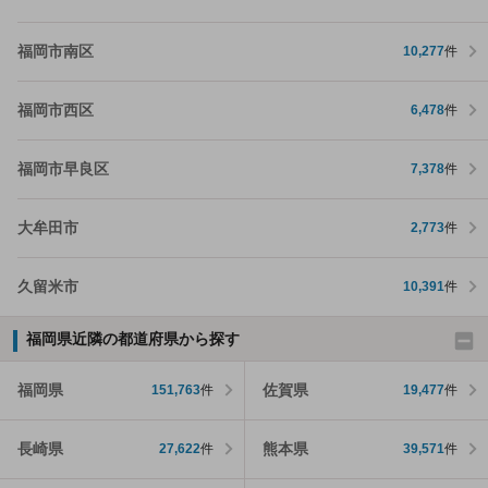
福岡市南区
10,277
件
福岡市西区
6,478
件
福岡市早良区
7,378
件
大牟田市
2,773
件
久留米市
10,391
件
福岡県近隣の都道府県から探す
福岡県
佐賀県
151,763
件
19,477
件
長崎県
熊本県
27,622
件
39,571
件