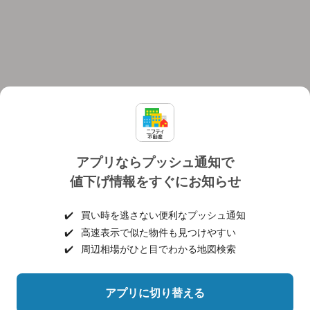
アプリならプッシュ通知で
値下げ情報をすぐにお知らせ
対応機種
個人情報保護ポリシー
利用規約
運営会社
✔️
買い時を逃さない便利なプッシュ通知
ヘルプ・お問い合わせ
採用情報
✔️
高速表示で似た物件も見つけやすい
✔️
周辺相場がひと目でわかる地図検索
アプリに切り替える
©NIFTY Lifestyle Co., Ltd.