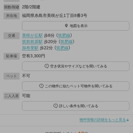
2階/2階建
階数/階建
福岡県糸島市美咲が丘1丁目8番3号
所在地
地図を表示
美咲が丘駅
歩8分
（
筑肥線
）
交通
筑前前原駅
歩20分
（
筑肥線
）
加布里駅
歩22分
（
筑肥線
）
空有3,300円
駐車場
空き状況やサイズなどを聞いてみる
不可
ペット
この物件に似たペット可物件を聞いてみる
可能
二人入居
詳しい条件を聞いてみる
物件情報の詳細をもっと見る