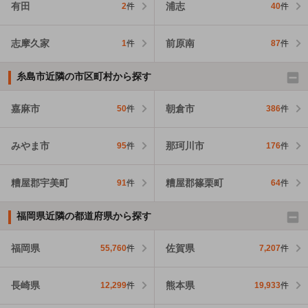
有田
浦志
2
件
40
件
志摩久家
前原南
1
件
87
件
糸島市近隣の市区町村から探す
嘉麻市
朝倉市
50
件
386
件
みやま市
那珂川市
95
件
176
件
糟屋郡宇美町
糟屋郡篠栗町
91
件
64
件
福岡県近隣の都道府県から探す
福岡県
佐賀県
55,760
件
7,207
件
長崎県
熊本県
12,299
件
19,933
件