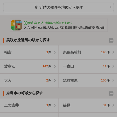
ほかの部屋を検索中…
近隣の物件を地図から探す
美咲が丘近隣の駅から探す
福吉
糸島高校前
3
件
146
件
波多江
一貴山
142
件
11
件
大入
筑前前原
2
件
150
件
糸島市の町域から探す
二丈吉井
篠原
3
件
31
件