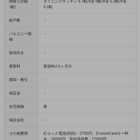
間取り詳細
ダイニングキッチン 9.7帖洋室 6帖洋室 5.2帖洋室
（帖）
5.2帖
総戸数
－
バルコニー面
－
積
採光向き
－
更新料
新賃料の1ヶ月分
償却・敷引
－
保証金
－
住宅保険
要
保証会社
－
その他費用
ICロック電池(初回)：2750円、D-roomCardキー料
金：16500円、室内清掃費：77000円