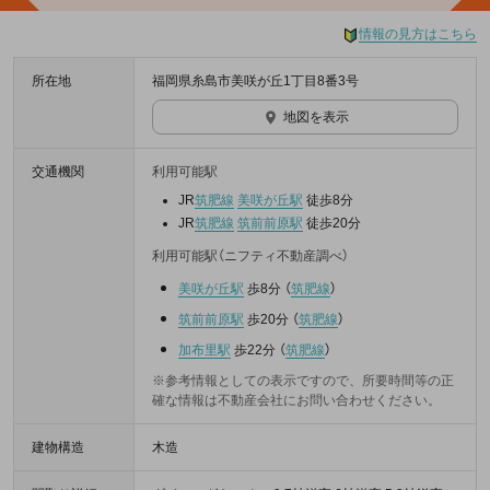
情報の見方はこちら
所在地
福岡県糸島市美咲が丘1丁目8番3号
地図を表示
交通機関
利用可能駅
JR
筑肥線
美咲が丘駅
徒歩8分
JR
筑肥線
筑前前原駅
徒歩20分
利用可能駅（ニフティ不動産調べ）
美咲が丘駅
歩8分
（
筑肥線
）
筑前前原駅
歩20分
（
筑肥線
）
加布里駅
歩22分
（
筑肥線
）
※参考情報としての表示ですので、所要時間等の正
確な情報は不動産会社にお問い合わせください。
建物構造
木造