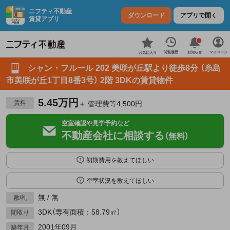
ニフティ不動産
ダウンロード
アプリで開く
賃貸アプリ
お知らせ
閲覧履歴
マイページ
お気に入り
シャン・フルール 202 美咲が丘駅より徒歩8分 （糸島
市美咲が丘1丁目8番3号） 2階 3DKの賃貸物件
5.45万円
賃料
＋ 管理費等4,500円
空室確認や見学予約など
不動産会社に相談する
（無料）
初期費用を教えてほしい
空室状況を教えてほしい
無 / 無
敷/礼
3DK（専有面積：58.79㎡）
間取り
2001年09月
築年月