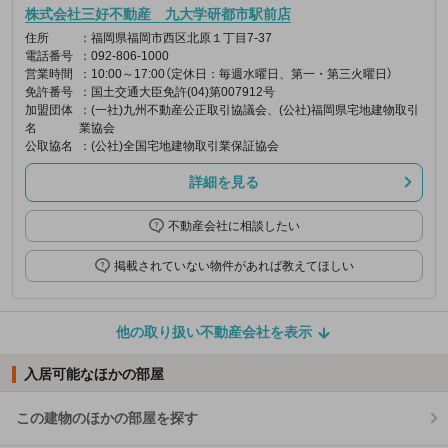
株式会社三好不動産 九大学研都市駅前店
住所
：福岡県福岡市西区北原１丁目7-37
電話番号
：092-806-1000
営業時間
：10:00～17:00（定休日：毎週水曜日、第一・第三火曜日）
免許番号
：国土交通大臣免許(04)第007912号
加盟団体
：(一社)九州不動産公正取引協議会、(公社)福岡県宅地建物取引
名
業協会
公取協名
：(公社)全国宅地建物取引業保証協会
詳細を見る
不動産会社に相談したい
掲載されていない物件があれば教えてほしい
他の取り扱い不動産会社を表示
入居可能なほかの部屋
この建物のほかの部屋を探す