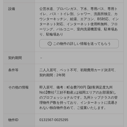
設備
公営水道、プロパンガス、下水、専用バス、専用ト
イレ、バス・トイレ別、シャワー、洗面所独立、カ
ウンターキッチン、給湯、エアコン、BS対応、イン
ターネット対応、インターネット使用料無料、フロ
ーリング、バルコニー、室内洗濯機置場、駐車場あ
り、駐輪場あり
この物件の詳しい情報を送ってもらう
契約期間
－
条件等
二人入居可、ペット不可、初期費用カード決済可、
契約期間：2年間
その他の情報
即入居可、備考：町会費700円 【顧客満足度九州
No1】弊社「三好不動産」は福岡エリアのお部屋探し
のプロフェッショナルです。九州トップクラスの管
理物件戸数を持っており、インターネットに流通さ
れない独自物件含めて、ご提案いたします。
物件ID
0131567-0025295