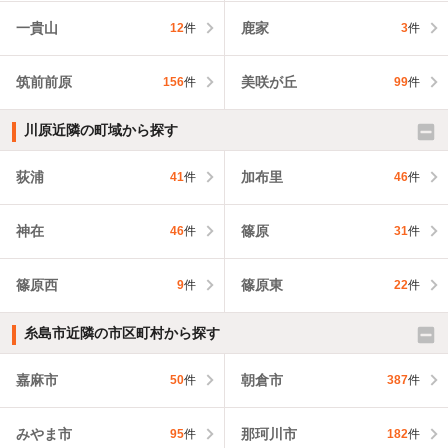
一貴山
鹿家
12
件
3
件
筑前前原
美咲が丘
156
件
99
件
川原近隣の町域から探す
荻浦
加布里
41
件
46
件
神在
篠原
46
件
31
件
篠原西
篠原東
9
件
22
件
糸島市近隣の市区町村から探す
嘉麻市
朝倉市
50
件
387
件
みやま市
那珂川市
95
件
182
件