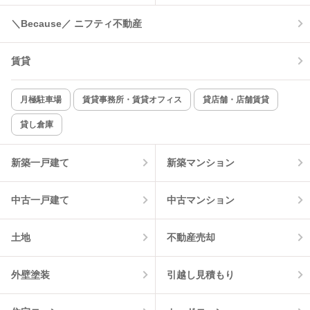
コンロ2口以上
追焚き機能
＼Because／ ニフティ不動産
TV付インターホン
角部屋
賃貸
新着のみ
インターネット無料
月極駐車場
賃貸事務所・賃貸オフィス
貸店舗・店舗賃貸
貸し倉庫
該当件数:
物件一覧に反映
0
件
新築一戸建て
新築マンション
中古一戸建て
中古マンション
土地
不動産売却
外壁塗装
引越し見積もり