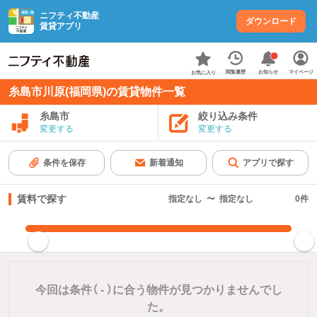
ニフティ不動産
ダウンロード
賃貸アプリ
お知らせ
閲覧履歴
マイページ
お気に入り
糸島市川原(福岡県)の賃貸物件一覧
糸島市
絞り込み条件
変更する
変更する
条件を保存
新着通知
アプリで探す
賃料で探す
指定なし
〜
指定なし
0
件
指定した賃料で絞り込む
今回は条件（
-
）に合う物件が見つかりませんでし
た。