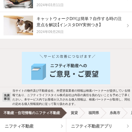
2024年03月11日
キャットウォークDIYは簡単？自作する時の注
意点を解説【インスタDIY実例つき】
2024年09月26日
他の人はこんな条件で絞り込んでいます！
人気のこだわり条件
バス・トイレ別
2階以上
駐車場あり
ペット相談
当サイトの物件及び不動産会社、外壁塗装業者の情報は検索パートナーが提供している情
報であり、ニフティライフスタイル株式会社は内容の責任を負わないことを予めご了承く
免責
洗濯機置場あり
独立洗面台
事項
ださい。本サービス内でお客様が入力される個人情報は、検索パートナーが取得し、同社
の定める個人情報規約に従って取り扱われます。
エアコンあり
都市ガス
不動産・住宅情報のニフティ不動産
賃貸
福岡県
糸島市
ニフティ不動産
ニフティ不動産アプリ
温水洗浄便座
オートロック