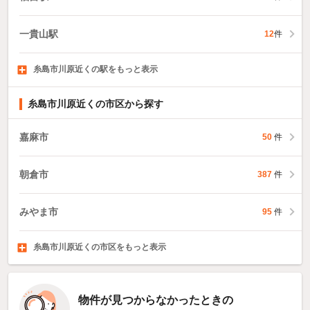
一貴山駅
12
件
糸島市川原近くの駅をもっと表示
鹿家駅
筑前前原駅
美咲が丘駅
3
件
156
99
件
件
糸島市川原近くの市区から探す
嘉麻市
50
件
朝倉市
387
件
みやま市
95
件
糸島市川原近くの市区をもっと表示
那珂川市
糟屋郡宇美町
糟屋郡篠栗町
182
件
88
71
件
件
物件が見つからなかったときの