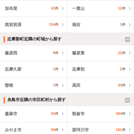
加布里
一貴山
43
件
12
件
筑前前原
福吉
154
件
3
件
志摩新町近隣の町域から探す
篠原西
篠原東
9
件
22
件
志摩久家
志摩初
1
件
2
件
曽根
高田
7
件
44
件
糸島市近隣の市区町村から探す
嘉麻市
朝倉市
50
件
384
件
みやま市
那珂川市
94
件
181
件