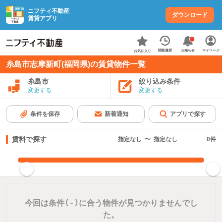
ニフティ不動産
ダウンロード
賃貸アプリ
お知らせ
閲覧履歴
マイページ
お気に入り
糸島市志摩新町(福岡県)の賃貸物件一覧
糸島市
絞り込み条件
変更する
変更する
条件を保存
新着通知
アプリで探す
賃料で探す
指定なし
〜
指定なし
0
件
指定した賃料で絞り込む
今回は条件（
-
）に合う物件が見つかりませんでし
た。