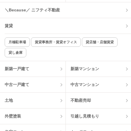
コンロ2口以上
追焚き機能
＼Because／ ニフティ不動産
TV付インターホン
角部屋
賃貸
新着のみ
インターネット無料
月極駐車場
賃貸事務所・賃貸オフィス
貸店舗・店舗賃貸
貸し倉庫
該当件数:
物件一覧に反映
0
件
新築一戸建て
新築マンション
中古一戸建て
中古マンション
土地
不動産売却
外壁塗装
引越し見積もり