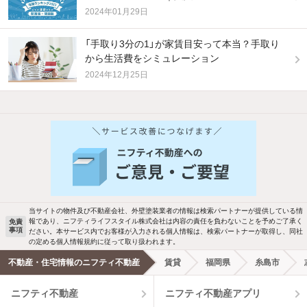
2024年01月29日
「手取り3分の1」が家賃目安って本当？手取り
から生活費をシミュレーション
2024年12月25日
他の人はこんな条件で絞り込んでいます！
人気のこだわり条件
バス・トイレ別
2階以上
駐車場あり
ペット相談
当サイトの物件及び不動産会社、外壁塗装業者の情報は検索パートナーが提供している情
報であり、ニフティライフスタイル株式会社は内容の責任を負わないことを予めご了承く
免責
洗濯機置場あり
独立洗面台
事項
ださい。本サービス内でお客様が入力される個人情報は、検索パートナーが取得し、同社
の定める個人情報規約に従って取り扱われます。
エアコンあり
都市ガス
不動産・住宅情報のニフティ不動産
賃貸
福岡県
糸島市
ニフティ不動産
ニフティ不動産アプリ
温水洗浄便座
オートロック