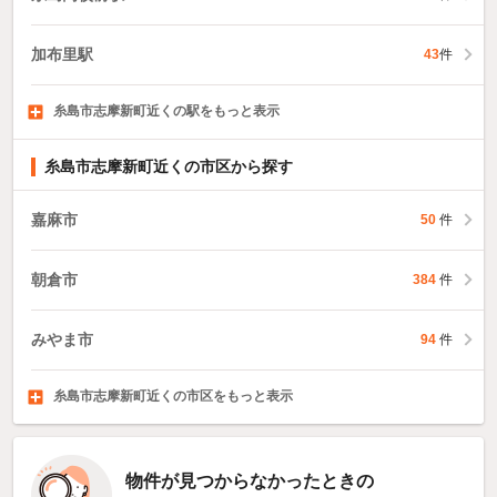
加布里駅
43
件
糸島市志摩新町近くの駅をもっと表示
一貴山駅
筑前前原駅
福吉駅
3
件
12
件
154
件
糸島市志摩新町近くの市区から探す
嘉麻市
50
件
朝倉市
384
件
みやま市
94
件
糸島市志摩新町近くの市区をもっと表示
那珂川市
糟屋郡宇美町
糟屋郡篠栗町
181
件
91
66
件
件
物件が見つからなかったときの