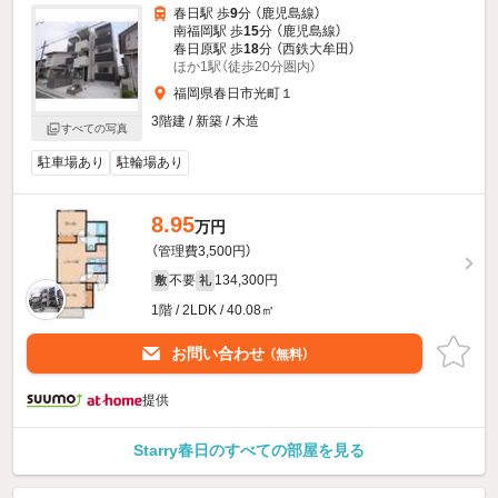
春日駅 歩
9
分 （鹿児島線）
南福岡駅 歩
15
分 （鹿児島線）
春日原駅 歩
18
分 （西鉄大牟田）
ほか1駅（徒歩20分圏内）
福岡県春日市光町１
3階建 / 新築 / 木造
すべての写真
駐車場あり
駐輪場あり
8.95
万円
（管理費3,500円）
不要
134,300円
敷
礼
1階 / 2LDK / 40.08㎡
お問い合わせ
（無料）
提供
Starry春日のすべての部屋を見る