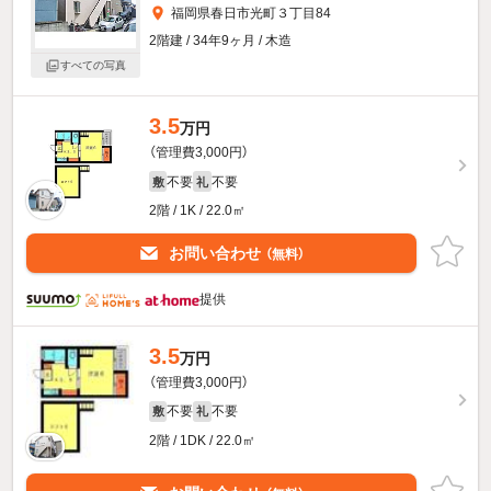
福岡県春日市光町３丁目84
2階建 / 34年9ヶ月 / 木造
すべての写真
3.5
万円
（管理費3,000円）
不要
不要
敷
礼
2階 / 1K / 22.0㎡
お問い合わせ
（無料）
提供
3.5
万円
（管理費3,000円）
不要
不要
敷
礼
2階 / 1DK / 22.0㎡