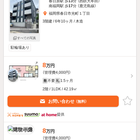
春日原駅 歩
13
分 （西鉄大牟田）
南福岡駅 歩
17
分 （鹿児島線）
福岡県春日市光町１丁目
3階建 / 6年10ヶ月 / 木造
すべての写真
駐輪場あり
8
万円
（管理費4,000円）
不要
1.5ヶ月
敷
礼
2階 / 1LDK / 42.19㎡
お問い合わせ
（無料）
提供
8
万円
（管理費4,000円）