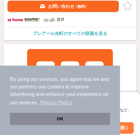
お問い合わせ
（無料）
提供
プレアール光町のすべての部屋を見る
By using our services, you agree that we and
our
partners
use cookies to improve
advertising and enhance your experience on
アプリに切り替えて、サクサクお部屋探し
our services.
Privacy Policy
会員登録なしですぐ使える。マップ検索やお気に入り保存など、
アプリ限定の便利な機能が使えます！
OK
Web版で続行
アプリを開く
市区町村を変更
絞り込み条件を変更