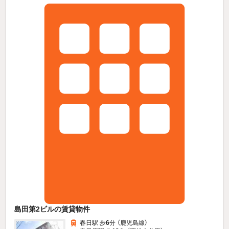
島田第2ビルの賃貸物件
春日駅 歩
6
分 （鹿児島線）