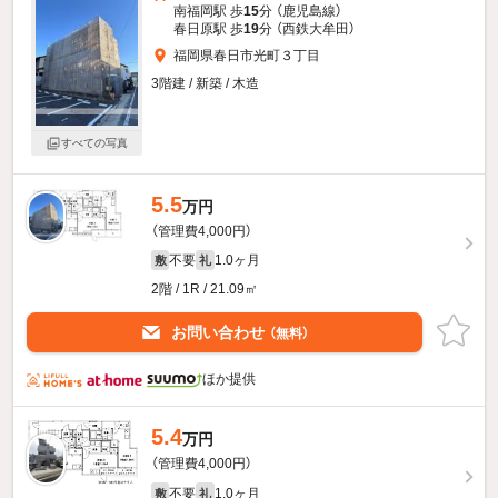
南福岡駅 歩
15
分 （鹿児島線）
春日原駅 歩
19
分 （西鉄大牟田）
福岡県春日市光町３丁目
3階建 / 新築 / 木造
すべての写真
5.5
万円
（管理費4,000円）
不要
1.0ヶ月
敷
礼
2階 / 1R / 21.09㎡
お問い合わせ
（無料）
ほか提供
5.4
万円
（管理費4,000円）
不要
1.0ヶ月
敷
礼