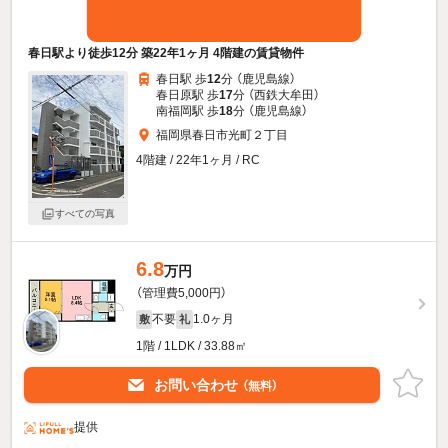
春日駅より徒歩12分 築22年1ヶ月 4階建の賃貸物件
春日駅 歩
12
分 （鹿児島線）
春日原駅 歩
17
分 （西鉄大牟田）
南福岡駅 歩
18
分 （鹿児島線）
福岡県春日市光町２丁目
4階建 / 22年1ヶ月 / RC
すべての写真
6.8
万円
（管理費5,000円）
不要
1.0ヶ月
敷
礼
1階 / 1LDK / 33.88㎡
お問い合わせ
（無料）
提供