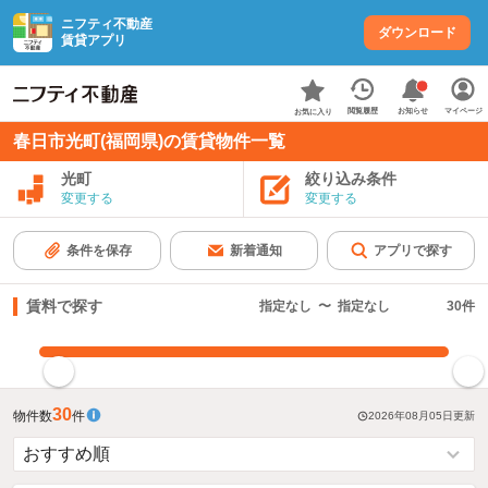
ニフティ不動産
ダウンロード
賃貸アプリ
お知らせ
閲覧履歴
マイページ
お気に入り
春日市光町(福岡県)の賃貸物件一覧
光町
絞り込み条件
変更する
変更する
条件を保存
新着通知
アプリで探す
賃料で探す
指定なし
〜
指定なし
30
件
指定した賃料で絞り込む
30
物件数
件
2026年08月05日
更新