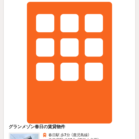
グランメゾン春日の賃貸物件
春日駅 歩
7
分 （鹿児島線）