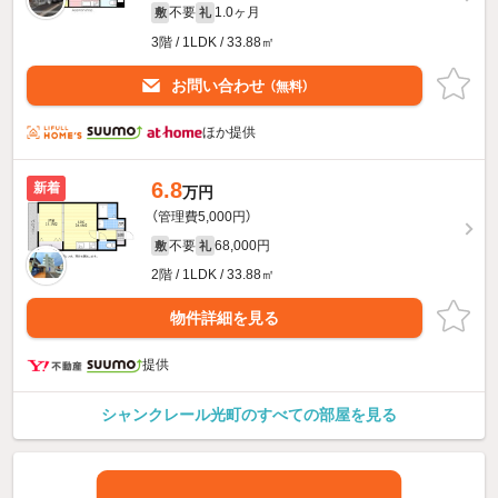
不要
1.0ヶ月
敷
礼
3階 / 1LDK / 33.88㎡
お問い合わせ
（無料）
ほか提供
6.8
新着
万円
（管理費5,000円）
不要
68,000円
敷
礼
2階 / 1LDK / 33.88㎡
物件詳細を見る
提供
シャンクレール光町のすべての部屋を見る