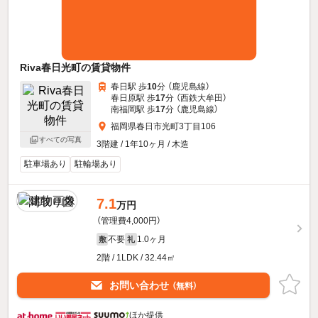
Riva春日光町の賃貸物件
春日駅 歩
10
分 （鹿児島線）
春日原駅 歩
17
分 （西鉄大牟田）
南福岡駅 歩
17
分 （鹿児島線）
福岡県春日市光町3丁目106
すべての写真
3階建 / 1年10ヶ月 / 木造
駐車場あり
駐輪場あり
7.1
万円
（管理費4,000円）
不要
1.0ヶ月
敷
礼
2階 / 1LDK / 32.44㎡
お問い合わせ
（無料）
ほか提供