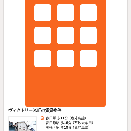
ヴィクトリー光町の賃貸物件
春日駅 歩
11
分 （鹿児島線）
春日原駅 歩
18
分 （西鉄大牟田）
南福岡駅 歩
19
分 （鹿児島線）