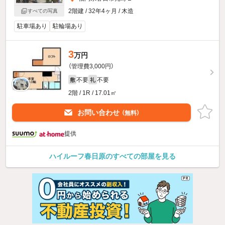
2階建 / 32年4ヶ月 / 木造
すべての写真
駐車場あり
駐輪場あり
3
万円
（管理費3,000円）
不要
不要
敷
礼
2階 / 1R / 17.01㎡
お問い合わせ
（無料）
提供
ハイルーフ春日原のすべての部屋を見る