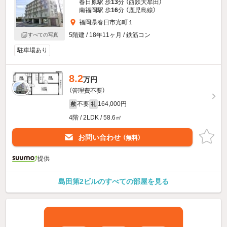
春日原駅 歩
13
分 （西鉄大牟田）
南福岡駅 歩
16
分 （鹿児島線）
福岡県春日市光町１
5階建 / 18年11ヶ月 / 鉄筋コン
すべての写真
駐車場あり
8.2
万円
（管理費不要）
不要
164,000円
敷
礼
4階 / 2LDK / 58.6㎡
お問い合わせ
（無料）
提供
島田第2ビルのすべての部屋を見る