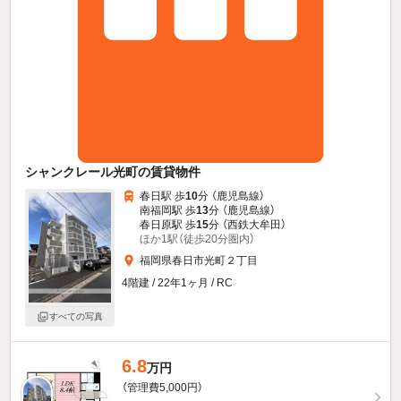
シャンクレール光町の賃貸物件
春日駅 歩
10
分 （鹿児島線）
南福岡駅 歩
13
分 （鹿児島線）
春日原駅 歩
15
分 （西鉄大牟田）
ほか1駅（徒歩20分圏内）
福岡県春日市光町２丁目
4階建 / 22年1ヶ月 / RC
すべての写真
6.8
万円
（管理費5,000円）