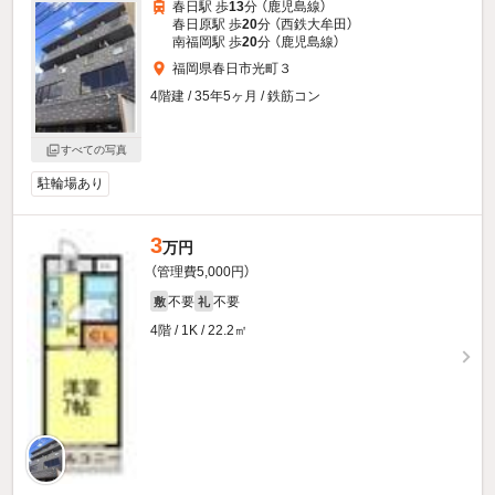
春日駅 歩
13
分 （鹿児島線）
春日原駅 歩
20
分 （西鉄大牟田）
南福岡駅 歩
20
分 （鹿児島線）
福岡県春日市光町３
4階建 / 35年5ヶ月 / 鉄筋コン
すべての写真
駐輪場あり
3
万円
（管理費5,000円）
不要
不要
敷
礼
4階 / 1K / 22.2㎡