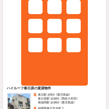
ハイルーフ春日原の賃貸物件
春日駅 歩
5
分 （鹿児島線）
春日原駅 歩
14
分 （西鉄大牟田）
南福岡駅 歩
14
分 （鹿児島線）
福岡県春日市光町２