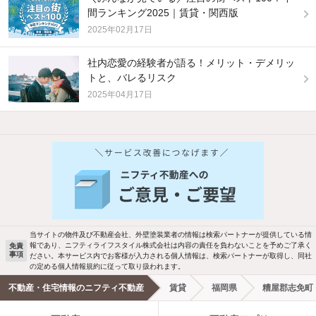
間ランキング2025｜賃貸・関西版
2025年02月17日
社内恋愛の経験者が語る！メリット・デメリッ
トと、バレるリスク
2025年04月17日
他の人はこんな条件で絞り込んでいます！
人気のこだわり条件
バス・トイレ別
2階以上
駐車場あり
ペット相談
当サイトの物件及び不動産会社、外壁塗装業者の情報は検索パートナーが提供している情
報であり、ニフティライフスタイル株式会社は内容の責任を負わないことを予めご了承く
免責
洗濯機置場あり
独立洗面台
事項
ださい。本サービス内でお客様が入力される個人情報は、検索パートナーが取得し、同社
の定める個人情報規約に従って取り扱われます。
エアコンあり
都市ガス
不動産・住宅情報のニフティ不動産
賃貸
福岡県
糟屋郡志免町