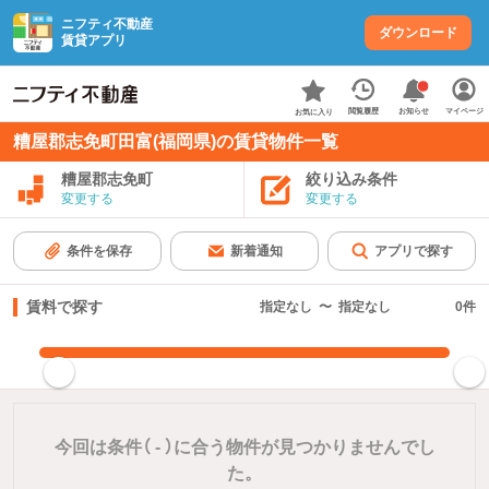
ニフティ不動産
ダウンロード
賃貸アプリ
お知らせ
閲覧履歴
マイページ
お気に入り
糟屋郡志免町田富(福岡県)の賃貸物件一覧
糟屋郡志免町
絞り込み条件
変更する
変更する
条件を保存
新着通知
アプリで探す
賃料で探す
指定なし
〜
指定なし
0
件
指定した賃料で絞り込む
今回は条件（
-
）に合う物件が見つかりませんでし
た。