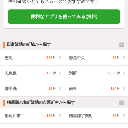
件の確認がとてもスムーズでおすすめです！
便利なアプリを使ってみる(無料)
田富近隣の町域から探す
志免
志免中央
328
件
52
件
志免東
別府
138
件
1,038
件
御手洗
南里
16
件
184
件
糟屋郡志免町近隣の市区町村から探す
那珂川市
糟屋郡宇美町
183
件
86
件