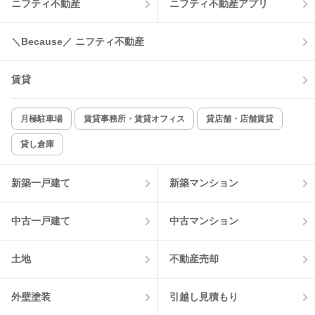
ニフティ不動産
ニフティ不動産アプリ
温水洗浄便座
オートロック
コンロ2口以上
追焚き機能
＼Because／ ニフティ不動産
TV付インターホン
角部屋
賃貸
新着のみ
インターネット無料
月極駐車場
賃貸事務所・賃貸オフィス
貸店舗・店舗賃貸
貸し倉庫
該当件数:
物件一覧に反映
0
件
新築一戸建て
新築マンション
中古一戸建て
中古マンション
土地
不動産売却
外壁塗装
引越し見積もり