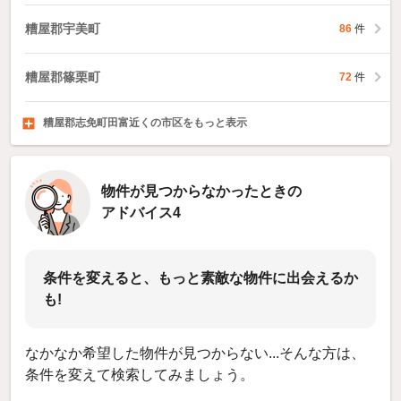
糟屋郡宇美町
86
件
糟屋郡篠栗町
72
件
糟屋郡志免町田富近くの市区をもっと表示
糟屋郡須惠町
糟屋郡新宮町
糟屋郡久山町
74
143
10
件
件
件
物件が見つからなかったときの
アドバイス4
条件を変えると、もっと素敵な物件に出会えるか
も!
なかなか希望した物件が見つからない...そんな方は、
条件を変えて検索してみましょう。