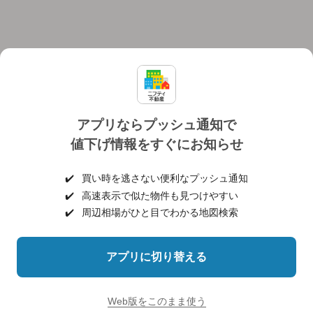
アプリならプッシュ通知で
値下げ情報をすぐにお知らせ
対応機種
個人情報保護ポリシー
利用規約
運営会社
✔️
買い時を逃さない便利なプッシュ通知
ヘルプ・お問い合わせ
採用情報
✔️
高速表示で似た物件も見つけやすい
✔️
周辺相場がひと目でわかる地図検索
アプリに切り替える
©NIFTY Lifestyle Co., Ltd.
Web版をこのまま使う