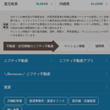
鹿児島県
沖縄県
30,064
件
41,430
件
当サイトの物件及び不動産会社、外壁塗装業者の情報は検索パートナーが提供している情
報であり、ニフティライフスタイル株式会社は内容の責任を負わないことを予めご了承く
ださい。本サービス内でお客様が入力される個人情報は、検索パートナーが取得し、同社
免責
事項
の定める個人情報規約に従って取り扱われます。
マンション情報の一部の販売価格、賃料、間取り、専有面積は、マンションレビューのデ
ータを表示しています。
不動産・住宅情報のニフティ不動産
マンション情報
福岡県
ニフティ不動産
ニフティ不動産アプリ
＼Because／ ニフティ不動産
賃貸
月極駐車場
賃貸事務所・賃貸オフィス
貸店舗・店舗賃貸
貸し倉庫