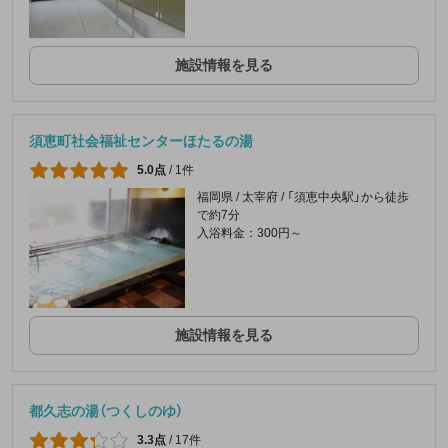
施設情報を見る
須恵町社会福祉センターほたるの湯
5.0点
/
1件
福岡県 / 太宰府 / 「須恵中央駅」から徒歩
で約7分
入浴料金：300円～
施設情報を見る
都久志の湯（つくしのゆ）
3.3点
/
17件