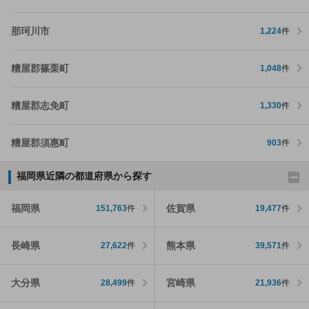
那珂川市
1,224
件
糟屋郡篠栗町
1,048
件
糟屋郡志免町
1,330
件
糟屋郡須惠町
903
件
福岡県近隣の都道府県から探す
福岡県
佐賀県
151,763
件
19,477
件
長崎県
熊本県
27,622
件
39,571
件
大分県
宮崎県
28,499
件
21,936
件