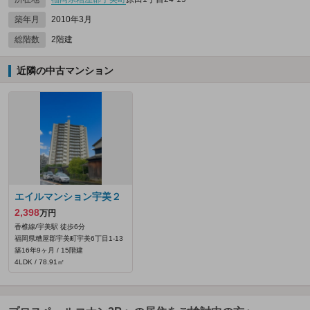
築年月
2010年3月
総階数
2階建
近隣の中古マンション
エイルマンション宇美２
2,398
万円
香椎線/宇美駅 徒歩6分
福岡県糟屋郡宇美町宇美6丁目1-13
築16年9ヶ月 / 15階建
4LDK / 78.91㎡