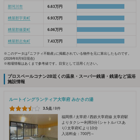
那珂川市
6.63万円
糟屋郡宇美町
6.93万円
糟屋郡篠栗町
6.06万円
糟屋郡志免町
7.43万円
※このデータは「ニフティ不動産」に掲載されている物件を元に算出したものです。
(2026年8月9日現在)
※相場情報はあくまで参考値です。目安として活用ください。
プロスペールコナン2B近くの温泉・スーパー銭湯・銭湯など温浴
施設情報
ルートイングランティア大宰府 みかさの湯
3.5点
/
8件
福岡県 / 太宰府 / 西鉄大宰府線 太宰府駅
よりタクシー利用3分（シャトルバスあ
り）太宰府ICより10分
入浴料金：700円～