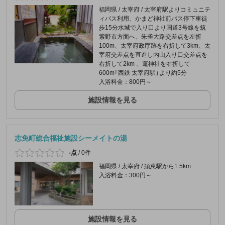
福岡県 / 太宰府 / 太宰府駅よりコミュニテ
ィバス利用、かまど神社前バス停下車徒
歩15分水城で入り口より国道3号線を筑
紫野市方面へ、朱雀大路交差点を左折
100m、太宰府政庁跡を右折して3km、太
宰府交差点を直進し内山入り口交差点を
右折して2km 、竃神社を右折して
600m「西鉄 太宰府駅」より約5分
入浴料金：800円～
施設情報を見る
志免町総合福祉施設シーメイトの湯
-点
/
0件
福岡県 / 太宰府 / 須恵駅から1.5km
入浴料金：300円～
施設情報を見る