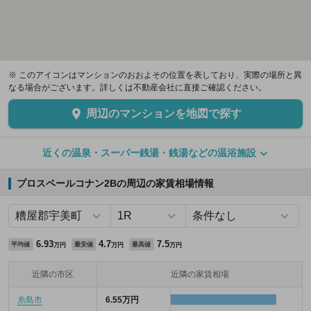
※ このアイコンはマンションのおおよその位置を表しており、実際の場所と異
なる場合がございます。詳しくは不動産会社に直接ご確認ください。
周辺のマンションを地図で探す
近くの温泉・スーパー銭湯・銭湯などの温浴施設
プロスペールコナン2Bの周辺の家賃相場情報
6.93
4.7
7.5
平均値
最安値
最高値
万円
万円
万円
近隣の市区
近隣の家賃相場
糸島市
6.55万円