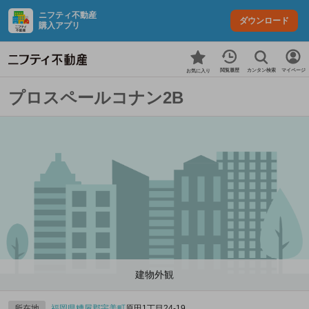
ニフティ不動産
ダウンロード
購入アプリ
カンタン検索
閲覧履歴
マイページ
お気に入り
プロスペールコナン2B
建物外観
所在地
福岡県
糟屋郡宇美町
原田1丁目24-19