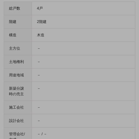
総戸数
4戸
階建
2階建
構造
木造
主方位
－
土地権利
－
用途地域
－
新築分譲
－
時の売主
施工会社
－
設計会社
－
管理会社/
－ / －