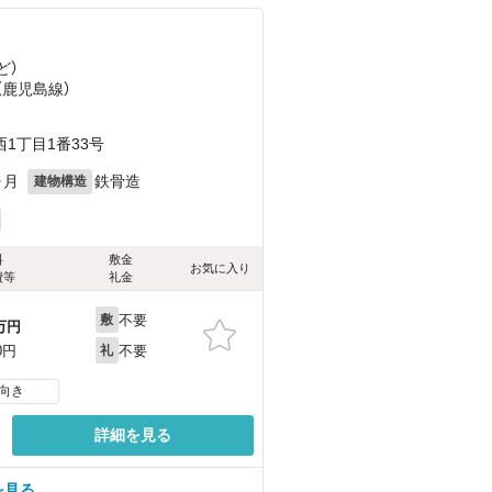
ど
）
（鹿児島線）
）
1丁目1番33号
ヶ月
鉄骨造
建物構造
料
敷金
お気に入り
費等
礼金
不要
敷
万円
不要
0円
礼
向き
詳細を見る
を見る