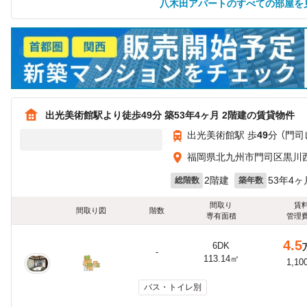
八木田アパートのすべての部屋を
出光美術館駅より徒歩49分 築53年4ヶ月 2階建の賃貸物件
出光美術館駅 歩
49
分 （門司
福岡県北九州市門司区黒川
2階建
53年4ヶ
総階数
築年数
間取り
賃
間取り図
階数
専有面積
管理
4.5
6DK
-
113.14㎡
1,10
バス・トイレ別