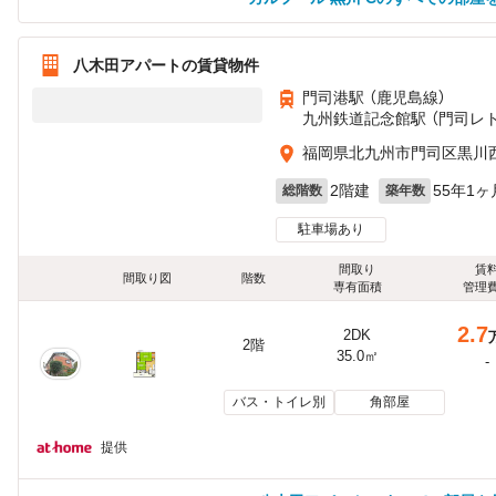
八木田アパートの賃貸物件
門司港駅 （鹿児島線）
九州鉄道記念館駅 （門司レト
福岡県北九州市門司区黒川
2階建
55年1ヶ
総階数
築年数
駐車場あり
間取り
賃
間取り図
階数
専有面積
管理
2.7
2DK
2階
35.0㎡
-
バス・トイレ別
角部屋
提供