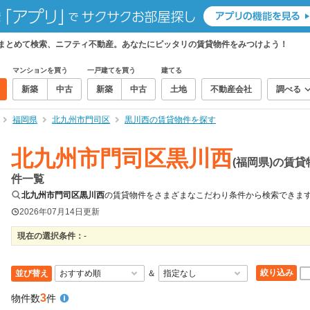
をまとめて検索、ニフティ不動産。あなたにピッタリの賃貸物件をみつけよう！
マンションを買う
一戸建てを買う
建てる
新築
中古
新築
中古
土地
不動産会社
調べる
福岡県
北九州市門司区
黒川西の賃貸物件を探す
北九州市門司区黒川西
(福岡県)の賃貸
件一覧
北九州市門司区黒川西
の賃貸物件をさまざまなこだわり条件から検索できま
2026年07月14日
更新
現在の選択条件：
-
絞り込み
並び替え
＆
3
物件数
件