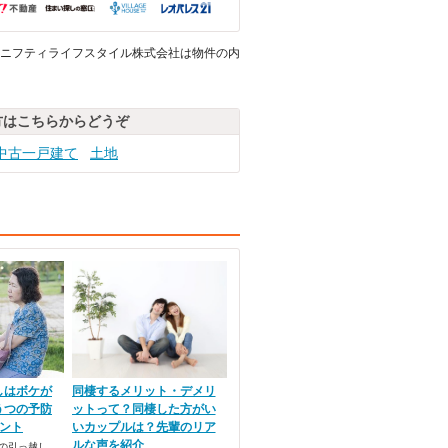
ニフティライフスタイル株式会社は物件の内
方はこちらからどうぞ
中古一戸建て
土地
しはボケが
同棲するメリット・デメリ
うつの予防
ットって？同棲した方がい
ント
いカップルは？先輩のリア
ルな声を紹介
の引っ越し