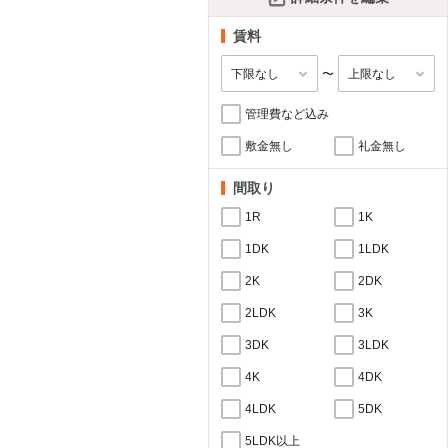
賃料
〜
管理費など込み
敷金無し
礼金無し
間取り
1R
1K
1DK
1LDK
2K
2DK
2LDK
3K
3DK
3LDK
4K
4DK
4LDK
5DK
5LDK以上