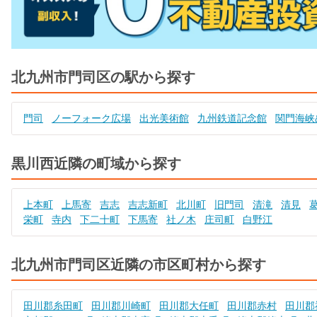
北九州市門司区の駅から探す
門司
ノーフォーク広場
出光美術館
九州鉄道記念館
関門海峡
黒川西近隣の町域から探す
上本町
上馬寄
吉志
吉志新町
北川町
旧門司
清滝
清見
栄町
寺内
下二十町
下馬寄
社ノ木
庄司町
白野江
北九州市門司区近隣の市区町村から探す
田川郡糸田町
田川郡川崎町
田川郡大任町
田川郡赤村
田川郡