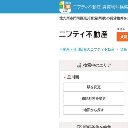
北九州市門司区黒川西(福岡県)の賃貸物件
借りる
賃貸
不動産・住宅情報のニフティ不動産
賃貸
検索中のエリア
黒川西
駅を変更
市区町村を変更
地図から探す
詳細条件を編集