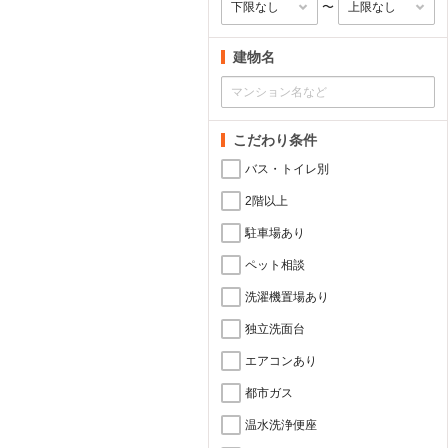
〜
建物名
こだわり条件
バス・トイレ別
2階以上
駐車場あり
ペット相談
洗濯機置場あり
独立洗面台
エアコンあり
都市ガス
温水洗浄便座