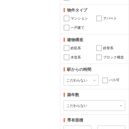
物件タイプ
マンション
アパート
一戸建て
建物構造
鉄筋系
鉄骨系
木造系
ブロック構造
駅からの時間
バス可
築年数
専有面積