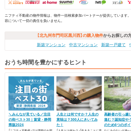
ニフティ不動産の物件情報は、物件一括検索参加パートナーが提供しています。
容について一切の責任を負いません。
【北九州市門司区黒川西】の購入物件
からお探しの
新築マンション
中古マンション
新築一戸建て
おうち時間を豊かにするヒント
＼みんなが見ている／注目
人生とは何ですか？人生の
高齢者の引っ越
の街ベスト30｜賃貸・静岡
意味は？300人にきいてみ
進む？認知症や
県版2024
た！
のため6つのポイ
「ニフティ不動産」では理想のお部
「人生とは何か？」「生きることに意
なじみのない土地へ