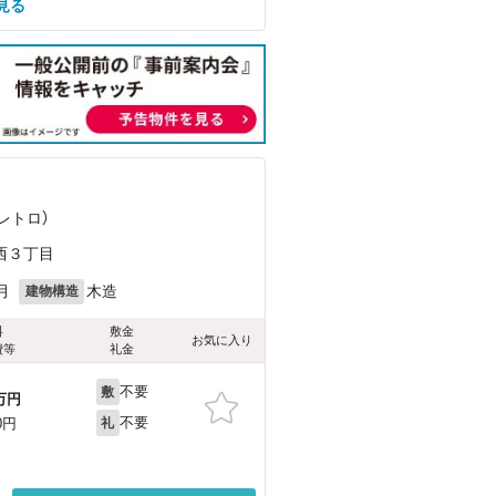
見る
レトロ）
西３丁目
月
木造
建物構造
料
敷金
お気に入り
費等
礼金
不要
敷
万円
不要
0円
礼