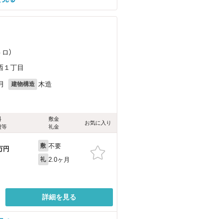
ロ）
西１丁目
月
木造
建物構造
料
敷金
お気に入り
費等
礼金
不要
敷
万円
2.0ヶ月
礼
詳細を見る