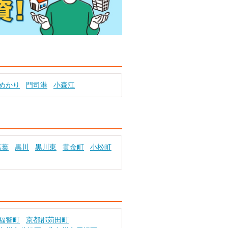
めかり
門司港
小森江
葛葉
黒川
黒川東
黄金町
小松町
福智町
京都郡苅田町