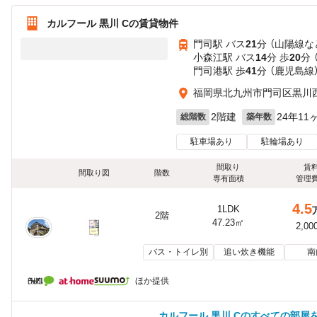
カルフール 黒川 Cの賃貸物件
門司駅 バス
21
分 （山陽線
な
小森江駅 バス
14
分 歩
20
分 
門司港駅 歩
41
分 （鹿児島線
福岡県北九州市門司区黒川西
2階建
24年11
総階数
築年数
駐車場あり
駐輪場あり
間取り
賃
間取り図
階数
専有面積
管理
4.5
1LDK
2階
47.23㎡
2,00
バス・トイレ別
追い炊き機能
南
ほか提供
カルフール 黒川 Cのすべての部屋