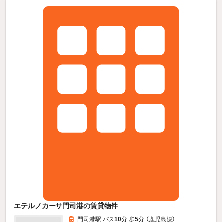
エテルノカーサ門司港の賃貸物件
門司港駅 バス
10
分 歩
5
分 （鹿児島線）