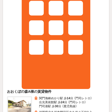
おおくぼの森A棟の賃貸物件
関門海峡めかり駅 歩
14
分 （門司レトロ）
出光美術館駅 歩
24
分 （門司レトロ）
門司港駅 歩
30
分 （鹿児島線）