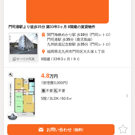
門司港駅より徒歩35分 築33年3ヶ月 8階建の賃貸物件
関門海峡めかり駅 歩
10
分 （門司レトロ）
門司港駅 歩
35
分 （鹿児島線）
九州鉄道記念館駅 歩
35
分 （門司レトロ）
福岡県北九州市門司区大久保１丁目
8階建 / 33年3ヶ月 / ＲＣ
すべての写真
4.8
万円
（管理費3,000円）
不要
不要
敷
礼
5階 / 3LDK / 60.6㎡
お問い合わせ
（無料）