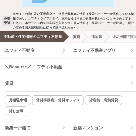
駐車場あり
ペット相談
当サイトの物件及び不動産会社、外壁塗装業者の情報は検索パートナーが提供している情
報であり、ニフティライフスタイル株式会社は内容の責任を負わないことを予めご了承く
免責
事項
ださい。本サービス内でお客様が入力される個人情報は、検索パートナーが取得し、同社
洗濯機置場あり
独立洗面台
の定める個人情報規約に従って取り扱われます。
不動産・住宅情報のニフティ不動産
賃貸
福岡県
北九州市門司
エアコンあり
都市ガス
ニフティ不動産
ニフティ不動産アプリ
温水洗浄便座
オートロック
＼Because／ ニフティ不動産
コンロ2口以上
追焚き機能
賃貸
TV付インターホン
角部屋
新着のみ
インターネット無料
月極駐車場
賃貸事務所・賃貸オフィス
貸店舗・店舗賃貸
貸し倉庫
該当件数:
物件一覧に反映
10
件
新築一戸建て
新築マンション