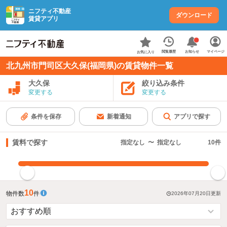
ニフティ不動産
ダウンロード
賃貸アプリ
お知らせ
閲覧履歴
マイページ
お気に入り
北九州市門司区大久保(福岡県)の賃貸物件一覧
大久保
絞り込み条件
変更する
変更する
条件を保存
新着通知
アプリで探す
賃料で探す
指定なし
〜
指定なし
10
件
指定した賃料で絞り込む
10
物件数
件
2026年07月20日
更新