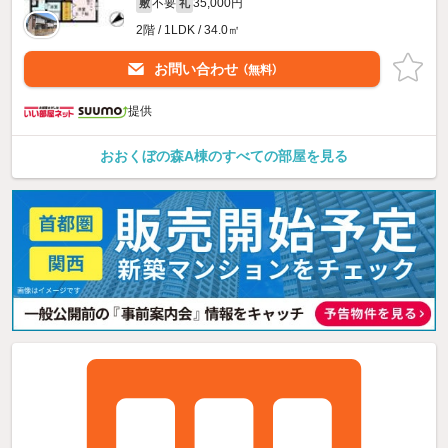
不要
35,000円
敷
礼
2階 / 1LDK / 34.0㎡
お問い合わせ
（無料）
提供
おおくぼの森A棟のすべての部屋を見る