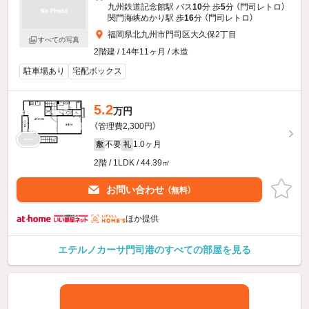
九州鉄道記念館駅 バス
10
分 歩
5
分 （門司レトロ）
関門海峡めかり駅 歩
16
分 （門司レトロ）
福岡県北九州市門司区大久保2丁目
すべての写真
2階建 / 14年11ヶ月 / 木造
駐車場あり
宅配ボックス
5.2
万円
（管理費2,300円）
不要
1.0ヶ月
敷
礼
2階 / 1LDK / 44.39㎡
お問い合わせ
（無料）
ほか提供
エテルノカーサ門司港のすべての部屋を見る