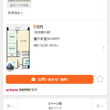
すべての写真
駐車場あり
5
万円
（管理費不要）
不要
50,000円
敷
礼
4階 / 3LDK / 60.6㎡
お問い合わせ
（無料）
提供
1ページ目
前へ
次へ
全1ページ