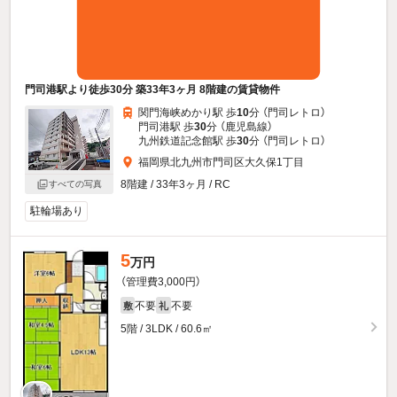
門司港駅より徒歩30分 築33年3ヶ月 8階建の賃貸物件
関門海峡めかり駅 歩
10
分 （門司レトロ）
門司港駅 歩
30
分 （鹿児島線）
九州鉄道記念館駅 歩
30
分 （門司レトロ）
福岡県北九州市門司区大久保1丁目
8階建 / 33年3ヶ月 / RC
すべての写真
駐輪場あり
5
万円
（管理費3,000円）
不要
不要
敷
礼
5階 / 3LDK / 60.6㎡