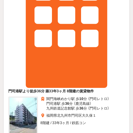
門司港駅より徒歩36分 築33年3ヶ月 8階建の賃貸物件
関門海峡めかり駅 歩
10
分 （門司レトロ）
門司港駅 歩
36
分 （鹿児島線）
九州鉄道記念館駅 歩
36
分 （門司レトロ）
福岡県北九州市門司区大久保１
8階建 / 33年3ヶ月 / 鉄筋コン