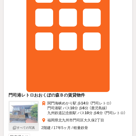
門司港レトロおおくぼの森Ｂの賃貸物件
関門海峡めかり駅 歩
14
分 （門司レトロ）
門司港駅 バス
10
分 歩
6
分 （鹿児島線）
九州鉄道記念館駅 バス
10
分 歩
6
分 （門司レトロ）
福岡県北九州市門司区大久保2丁目
2階建 / 17年5ヶ月 / 軽量鉄骨
すべての写真