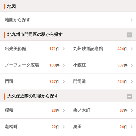
地図
地図から探す
北九州市門司区の駅から探す
出光美術館
九州鉄道記念館
171
件
424
件
ノーフォーク広場
小森江
103
件
537
件
門司
門司港
727
件
424
件
大久保近隣の町域から探す
稲積
梅ノ木町
23
件
67
件
老松町
奥田
22
件
24
件