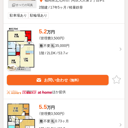
福岡県北九州市門司区大久保２丁目9-2
すべての写真
2階建 / 17年5ヶ月 / 軽量鉄骨
駐車場あり
駐輪場あり
5.2
万円
（管理費3,500円）
不要
35,000円
敷
礼
1階 / 2LDK / 53.7㎡
お問い合わせ
（無料）
ほか提供
5.5
万円
（管理費3,500円）
不要
0.73ヶ月
敷
礼