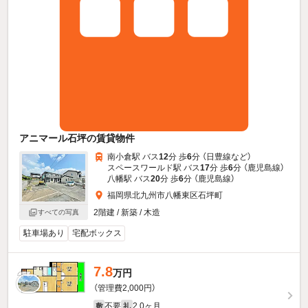
アニマール石坪の賃貸物件
南小倉駅 バス
12
分 歩
6
分 （日豊線
など
）
スペースワールド駅 バス
17
分 歩
6
分 （鹿児島線）
八幡駅 バス
20
分 歩
6
分 （鹿児島線）
福岡県北九州市八幡東区石坪町
2階建 / 新築 / 木造
すべての写真
駐車場あり
宅配ボックス
7.8
万円
（管理費2,000円）
不要
2.0ヶ月
敷
礼