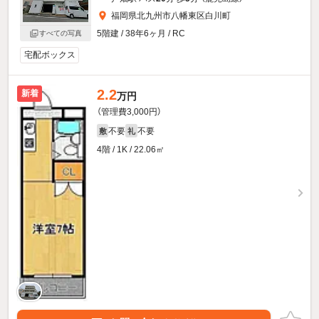
福岡県北九州市八幡東区白川町
5階建 / 38年6ヶ月 / RC
すべての写真
宅配ボックス
2.2
新着
万円
（管理費3,000円）
不要
不要
敷
礼
4階 / 1K / 22.06㎡