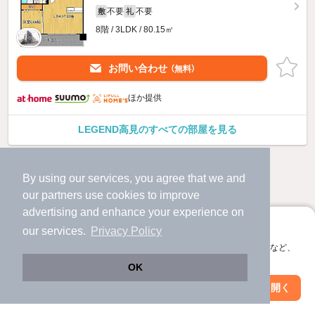
不要
不要
敷
礼
8階 / 3LDK / 80.15㎡
お問い合わせ
（無料）
ほか提供
LEGEND高見のすべての部屋を見る
By using our services, you agree that we and
our
partners
use cookies to improve
advertising and enhance your experience on
アプリに切り替えて、サクサクお部屋探し
our services.
Privacy Policy
会員登録なしですぐ使える。マップ検索やお気に入り保存など、
アプリ限定の便利な機能が使えます！
OK
Web版で続行
アプリを開く
市区町村を変更
絞り込み条件を変更