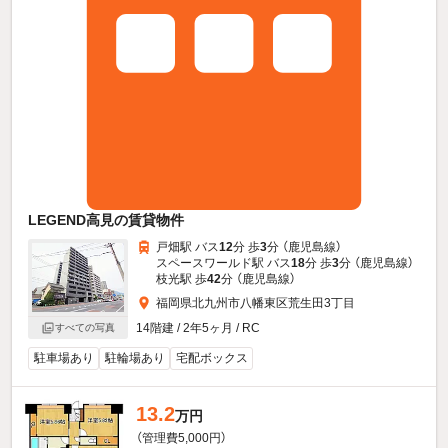
LEGEND高見の賃貸物件
戸畑駅 バス
12
分 歩
3
分 （鹿児島線）
スペースワールド駅 バス
18
分 歩
3
分 （鹿児島線）
枝光駅 歩
42
分 （鹿児島線）
福岡県北九州市八幡東区荒生田3丁目
14階建 / 2年5ヶ月 / RC
すべての写真
駐車場あり
駐輪場あり
宅配ボックス
13.2
万円
（管理費5,000円）