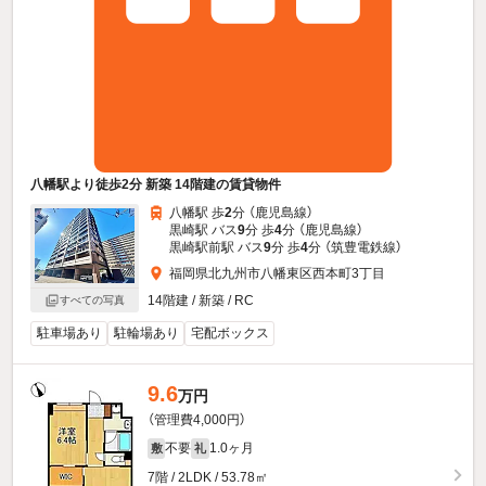
八幡駅より徒歩2分 新築 14階建の賃貸物件
八幡駅 歩
2
分 （鹿児島線）
黒崎駅 バス
9
分 歩
4
分 （鹿児島線）
黒崎駅前駅 バス
9
分 歩
4
分 （筑豊電鉄線）
福岡県北九州市八幡東区西本町3丁目
14階建 / 新築 / RC
すべての写真
駐車場あり
駐輪場あり
宅配ボックス
9.6
万円
（管理費4,000円）
不要
1.0ヶ月
敷
礼
7階 / 2LDK / 53.78㎡