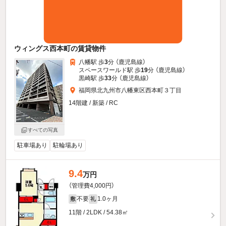
ウィングス西本町の賃貸物件
八幡駅 歩
3
分 （鹿児島線）
スペースワールド駅 歩
19
分 （鹿児島線）
黒崎駅 歩
33
分 （鹿児島線）
福岡県北九州市八幡東区西本町３丁目
14階建 / 新築 / RC
すべての写真
駐車場あり
駐輪場あり
9.4
万円
（管理費4,000円）
不要
1.0ヶ月
敷
礼
11階 / 2LDK / 54.38㎡