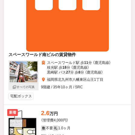
スペースワールド南ビルの賃貸物件
スペースワールド駅 歩
11
分 （鹿児島線）
枝光駅 歩
18
分 （鹿児島線）
黒崎駅 バス
27
分 歩
8
分 （鹿児島線）
福岡県北九州市八幡東区山王1丁目
9階建 / 35年10ヶ月 / SRC
すべての写真
宅配ボックス
2.6
新着
万円
（管理費4,000円）
不要
1.0ヶ月
敷
礼