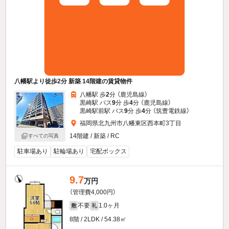
八幡駅より徒歩2分 新築 14階建の賃貸物件
八幡駅 歩
2
分 （鹿児島線）
黒崎駅 バス
9
分 歩
4
分 （鹿児島線）
黒崎駅前駅 バス
9
分 歩
4
分 （筑豊電鉄線）
福岡県北九州市八幡東区西本町3丁目
14階建 / 新築 / RC
すべての写真
駐車場あり
駐輪場あり
宅配ボックス
9.7
万円
（管理費4,000円）
不要
1.0ヶ月
敷
礼
8階 / 2LDK / 54.38㎡