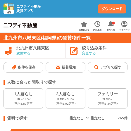
ニフティ不動産
ダウンロード
賃貸アプリ
お知らせ
閲覧履歴
マイページ
お気に入り
北九州市八幡東区(福岡県)の賃貸物件一覧
北九州市八幡東区
絞り込み条件
変更する
変更する
条件を保存
新着通知
アプリで探す
人数に合った間取りで探す
1人暮らし
2人暮らし
ファミリー
1R～1LDK
1LDK～3LDK
2LDK～
（平均3.87万円）
（平均6.02万円）
（平均6.34万円）
賃料で探す
指定なし
〜
指定なし
765
件