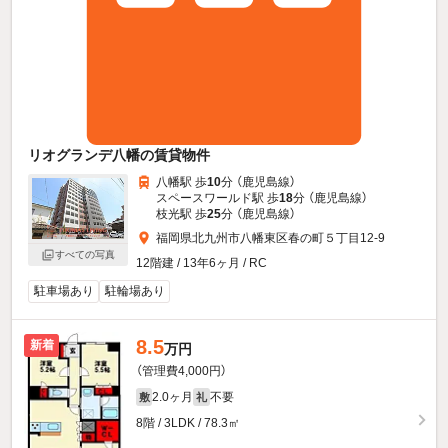
リオグランデ八幡の賃貸物件
八幡駅 歩
10
分 （鹿児島線）
スペースワールド駅 歩
18
分 （鹿児島線）
枝光駅 歩
25
分 （鹿児島線）
福岡県北九州市八幡東区春の町５丁目12-9
すべての写真
12階建 / 13年6ヶ月 / RC
駐車場あり
駐輪場あり
8.5
新着
万円
（管理費4,000円）
2.0ヶ月
不要
敷
礼
8階 / 3LDK / 78.3㎡