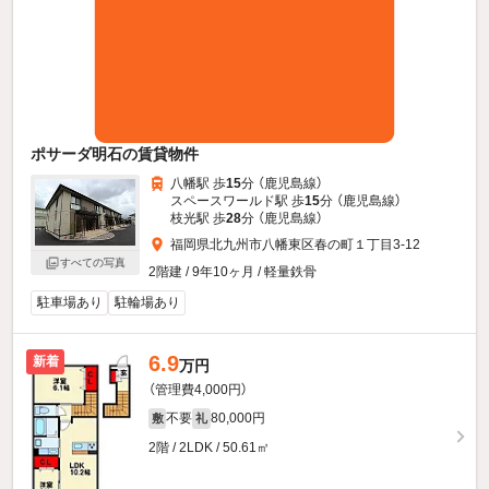
ポサーダ明石の賃貸物件
八幡駅 歩
15
分 （鹿児島線）
スペースワールド駅 歩
15
分 （鹿児島線）
枝光駅 歩
28
分 （鹿児島線）
福岡県北九州市八幡東区春の町１丁目3-12
すべての写真
2階建 / 9年10ヶ月 / 軽量鉄骨
駐車場あり
駐輪場あり
6.9
新着
万円
（管理費4,000円）
不要
80,000円
敷
礼
2階 / 2LDK / 50.61㎡