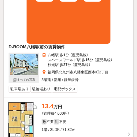
D-ROOM八幡駅前の賃貸物件
八幡駅 歩
1
分 （鹿児島線）
スペースワールド駅 歩
15
分 （鹿児島線）
枝光駅 歩
27
分 （鹿児島線）
福岡県北九州市八幡東区西本町2丁目
3階建 / 新築 / 軽量鉄骨
すべての写真
駐車場あり
駐輪場あり
宅配ボックス
13.4
万円
（管理費4,000円）
不要
不要
敷
礼
1階 / 2LDK / 71.82㎡