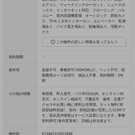
エアコン、ウォークインクローゼット、シューズボ
ックス、インターネット対応、フローリング、バル
コニー、室内洗濯機置場、オートロック、防犯カメ
ラ、TVモニタ付インターホン、エレベーター、駐車
場あり、バイク置き場あり、駐輪場あり、宅配ボッ
クス
この物件の詳しい情報を送ってもらう
契約期間
－
条件等
楽器不可、事務所可（SOHO向け）、ペット不可、初
期費用カード決済可、保証人不要、契約期間：2年
間
その他の情報
角部屋、即入居可、バス停3分以内、オンライン内
見可、オンライン相談可、IT重説可、備考：交通ア
クセスやお買い物に便利な住環境。ネット無料（初
回登録料別途）、室内・防犯設備が充実した1LDKで
す。温水洗浄便座はサービス設置になります。事務
所利用可（条件変更有）、詳細は担当者まで。
物件ID
0134613-0021696