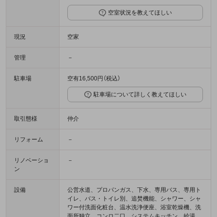
空室状況を教えてほしい
現況
空家
管理
－
駐車場
空有16,500円（税込）
駐車場について詳しく教えてほしい
取引態様
仲介
リフォーム
－
リノベーショ
－
ン
設備
公営水道、プロパンガス、下水、専用バス、専用ト
イレ、バス・トイレ別、追焚機能、シャワー、シャ
ワー付洗面化粧台、温水洗浄便座、浴室乾燥機、洗
面所独立、コンロ二口、システムキッチン、給湯、