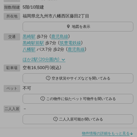
5階/10階建
階数/階建
福岡県北九州市八幡西区藤田2丁目
所在地
地図を表示
黒崎駅
歩7分
（
鹿児島線
）
交通
黒崎駅前駅
歩7分
（
筑豊電鉄線
）
八幡駅
バス7分
歩2分
（
鹿児島線
）
ほか2駅（20分圏内）
空有16,500円（税込）
駐車場
空き状況やサイズなどを聞いてみる
不可
ペット
この物件に似たペット可物件を聞いてみる
－
二人入居
二人入居可能か聞いてみる
物件情報の詳細をもっと見る