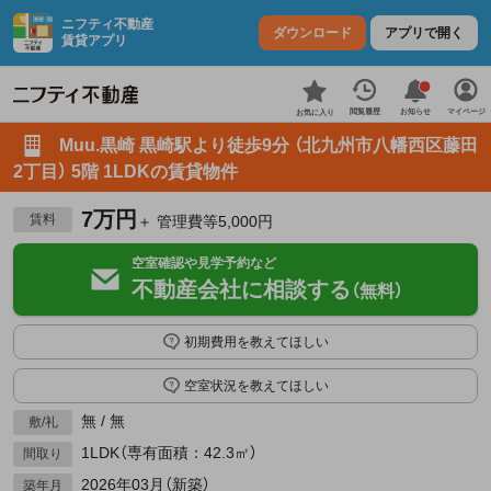
ニフティ不動産
ダウンロード
アプリで開く
賃貸アプリ
お知らせ
閲覧履歴
マイページ
お気に入り
Muu.黒崎 黒崎駅より徒歩9分 （北九州市八幡西区藤田
2丁目） 5階 1LDKの賃貸物件
7万円
賃料
＋ 管理費等5,000円
空室確認や見学予約など
不動産会社に相談する
（無料）
初期費用を教えてほしい
空室状況を教えてほしい
無 / 無
敷/礼
1LDK（専有面積：42.3㎡）
間取り
2026年03月（新築）
築年月