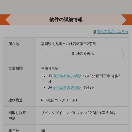
物件の詳細情報
情報の見方はこちら
所在地
福岡県北九州市八幡西区藤田2丁目
地図を表示
交通機関
利用可能駅
JR
鹿児島本線
八幡駅
バス8分 藤田下車 徒歩2
分
JR
鹿児島本線
黒崎駅
徒歩9分
建物構造
RC(鉄筋コンクリート)
間取り詳細
リビングダイニングキッチン 12.3帖洋室 5.4帖
（帖）
総戸数
48