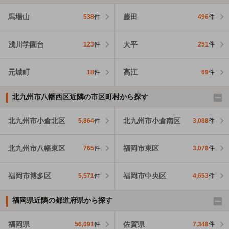
馬場山
藤田
538
件
496
件
浅川学園台
大平
123
件
251
件
元城町
高江
18
件
69
件
北九州市八幡西区近隣の市区町村から探す
北九州市小倉北区
北九州市小倉南区
5,864
件
3,088
件
北九州市八幡東区
福岡市東区
765
件
3,078
件
福岡市博多区
福岡市中央区
5,571
件
4,653
件
福岡県近隣の都道府県から探す
福岡県
佐賀県
56,091
件
7,348
件