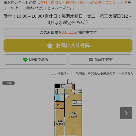
※お問い合わせの際は
賃料・間取り・最寄駅・駅からの距離・マンション名
を
メモの上、ご連絡いただくとスムーズです。
受付：10:00～16:00（定休日：毎週水曜日・第二・第三火曜日（12～
3月は水曜定休のみ））
このお部屋を
0
人以上
が検討中です
お気に入り登録
LINEで送る
Mailで共有
いい部屋ネット 黒崎店 株式会社不動産のデパートひろた
1
/
8