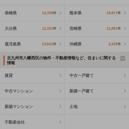
長崎県
熊本県
12,339
件
19,917
件
大分県
宮崎県
11,101
件
11,091
件
鹿児島県
沖縄県
13,641
件
2,435
件
北九州市八幡西区の物件・不動産情報など、住まいに関する
情報
賃貸
中古一戸建て
中古マンション
新築一戸建て
新築マンション
土地
不動産会社