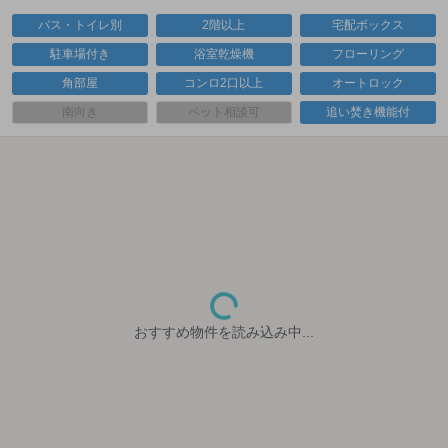
バス・トイレ別
2階以上
宅配ボックス
駐車場付き
浴室乾燥機
フローリング
角部屋
コンロ2口以上
オートロック
南向き
ペット相談可
追い焚き機能付
おすすめ物件を読み込み中...