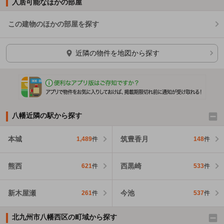
入居可能なほかの部屋
この建物のほかの部屋を探す
ほかの部屋を検索中…
近隣の物件を地図から探す
八幡近隣の駅から探す
本城
筑豊香月
1,489
件
148
件
熊西
西黒崎
621
件
533
件
新木屋瀬
今池
261
件
537
件
北九州市八幡西区の町域から探す