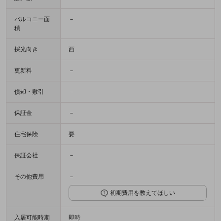
バルコニー面
－
積
採光向き
西
更新料
－
償却・敷引
－
保証金
－
住宅保険
要
保証会社
－
その他費用
－
初期費用を教えてほしい
入居可能時期
即時