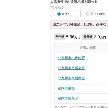
人気条件での賃貸相場を調べる
マンション
条件なし
ペット相談
北九州市八幡西区、1LDK、条件な
5.56
2.9
平均値
最安値
万円
万円
近隣の市区
北九州市小倉南区
北九州市八幡東区
北九州市八幡西区
福岡市東区
福岡市博多区
※このデータは「ニフティ不動産」に掲載さ