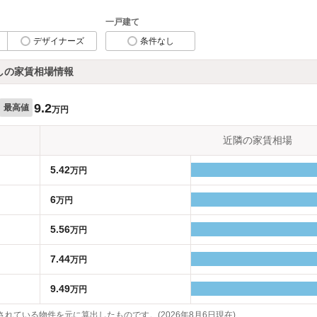
一戸建て
デザイナーズ
条件なし
しの家賃相場情報
9.2
最高値
万円
近隣の家賃相場
5.42
万円
6
万円
5.56
万円
7.44
万円
9.49
万円
れている物件を元に算出したものです。(2026年8月6日現在)