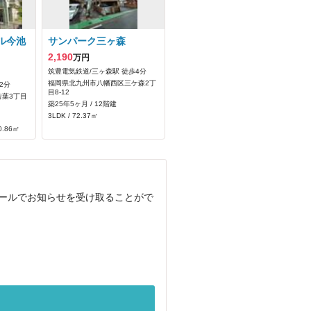
ル今池
サンパーク三ヶ森
2,190
万円
筑豊電気鉄道/三ヶ森駅 徒歩4分
福岡県北九州市八幡西区三ケ森2丁
2分
目8-12
葉3丁目
築25年5ヶ月 / 12階建
3LDK / 72.37㎡
0.86㎡
メールでお知らせを受け取ることがで