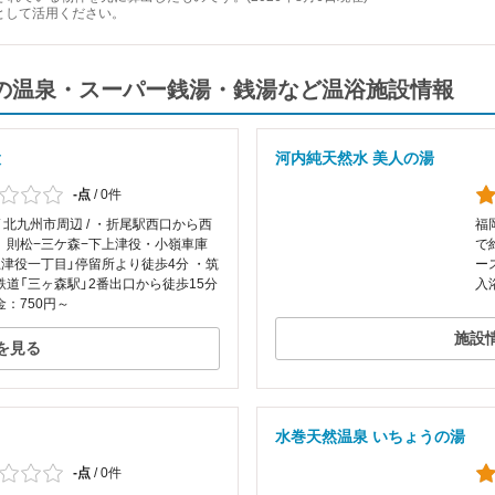
として活用ください。
の温泉・スーパー銭湯・銭湯など温浴施設情報
役
河内純天然水 美人の湯
-点
/
0件
/ 北九州市周辺 / ・折尾駅西口から西
福
 則松−三ケ森−下上津役・小嶺車庫
で
上津役一丁目」停留所より徒歩4分 ・筑
ー
鉄道「三ヶ森駅」2番出口から徒歩15分
入
：750円～
施設
を見る
水巻天然温泉 いちょうの湯
-点
/
0件