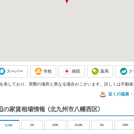
スーパー
学校
病院
薬局
ク
を表しており、実際の場所と異なる場合がございます。詳しくは不動産
近くの温泉・
辺の家賃相場情報
（北九州市八幡西区）
2K
2DK
2LDK
3K
3DK
1LDK