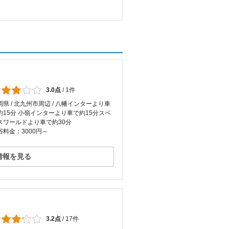
3.0点
/
1件
岡県 / 北九州市周辺 / 八幡インターより車
約15分 小嶺インターより車で約15分スペ
スワールドより車で約30分
浴料金：3000円～
情報を見る
3.2点
/
17件