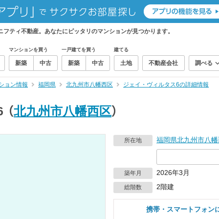
ニフティ不動産。あなたにピッタリのマンションが見つかります。
マンションを買う
一戸建てを買う
建てる
新築
中古
新築
中古
土地
不動産会社
調べる
ション情報
福岡県
北九州市八幡西区
ジェイ・ヴィルタス6の詳細情報
6
（
北九州市八幡西区
）
福岡県
北九州市八幡
所在地
2026年3月
築年月
2階建
総階数
携帯・スマートフォン