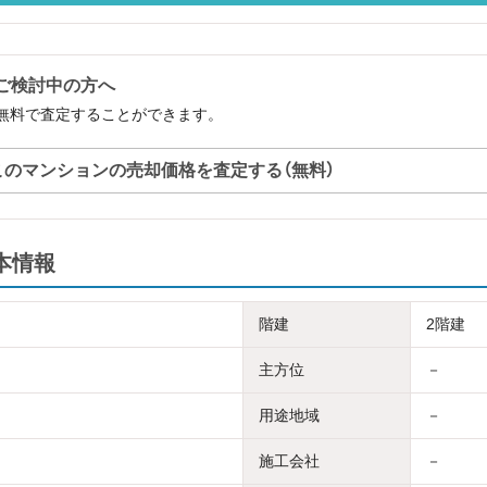
ご検討中の方へ
無料で査定することができます。
このマンションの売却価格を査定する（無料）
本情報
階建
2階建
主方位
－
用途地域
－
施工会社
－