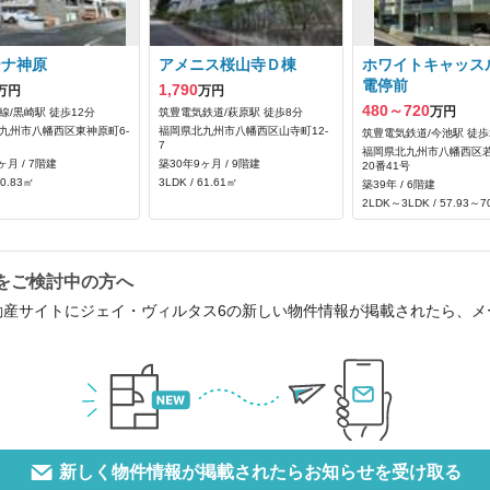
ーナ神原
アメニス桜山寺Ｄ棟
ホワイトキャッス
電停前
1,790
万円
万円
480～720
万円
線/黒崎駅 徒歩12分
筑豊電気鉄道/萩原駅 徒歩8分
九州市八幡西区東神原町6-
福岡県北九州市八幡西区山寺町12-
筑豊電気鉄道/今池駅 徒歩
7
福岡県北九州市八幡西区若
ヶ月 / 7階建
築30年9ヶ月 / 9階建
20番41号
70.83㎡
3LDK / 61.61㎡
築39年 / 6階建
2LDK～3LDK / 57.93～7
をご検討中の方へ
動産サイトにジェイ・ヴィルタス6の新しい物件情報が掲載されたら、
新しく物件情報が掲載されたらお知らせを受け取る