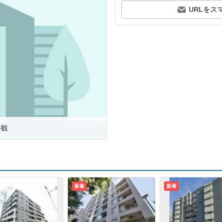
URLをス
外観
新着
新着