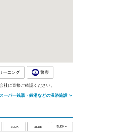
リーニング
警察
会社に直接ご確認ください。
スーパー銭湯・銭湯などの温浴施設
5LDK～
3LDK
4LDK