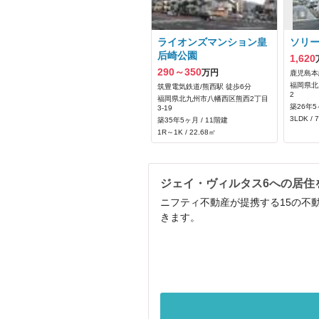
ライオンズマンション皇
ソリ
后崎公園
1,620
290～350
万円
鹿児島本
福岡県北
筑豊電気鉄道/熊西駅 徒歩6分
2
福岡県北九州市八幡西区熊西2丁目
築26年5
3-19
3LDK / 
築35年5ヶ月 / 11階建
1R～1K / 22.68㎡
ジェイ・ヴィルタス6への居住
ニフティ不動産が提携する15の不
きます。