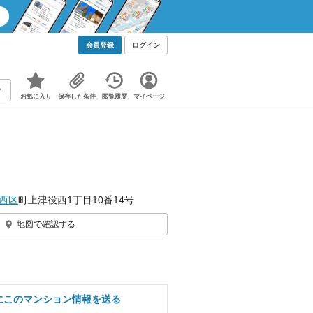
会員登録
ログイン
お気に入り
保存した条件
閲覧履歴
マイページ
西区
町上津役西1丁目10番14号
地図で確認する
にこのマンション情報を送る