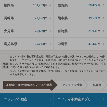
福岡県
佐賀県
151,763
件
19,477
件
長崎県
熊本県
27,622
件
39,571
件
大分県
宮崎県
28,499
件
21,936
件
鹿児島県
沖縄県
30,064
件
41,430
件
当サイトの物件及び不動産会社、外壁塗装業者の情報は検索パートナーが提供している情
報であり、ニフティライフスタイル株式会社は内容の責任を負わないことを予めご了承く
ださい。本サービス内でお客様が入力される個人情報は、検索パートナーが取得し、同社
免責
事項
の定める個人情報規約に従って取り扱われます。
マンション情報の一部の販売価格、賃料、間取り、専有面積は、マンションレビューのデ
ータを表示しています。
不動産・住宅情報のニフティ不動産
マンション情報
福岡県
ニフティ不動産
ニフティ不動産アプリ