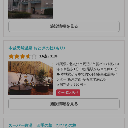
施設情報を見る
本城天然温泉 おとぎの杜（もり）
3.6点
/
31件
福岡県 / 北九州市周辺 / 市営バス相板バス
停下車徒歩1分JR折尾駅から車で約10分
JR本城駅から車で約5分都市高速黒崎イ
ンター(折尾方面)から車で約20分
入浴料金：990円～
クーポンあり
施設情報を見る
スーパー銭湯 四季の華 ひびきの校