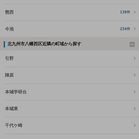
熊西
139
件
今池
234
件
北九州市八幡西区近隣の町域から探す
引野
陣原
本城学研台
本城東
千代ケ崎