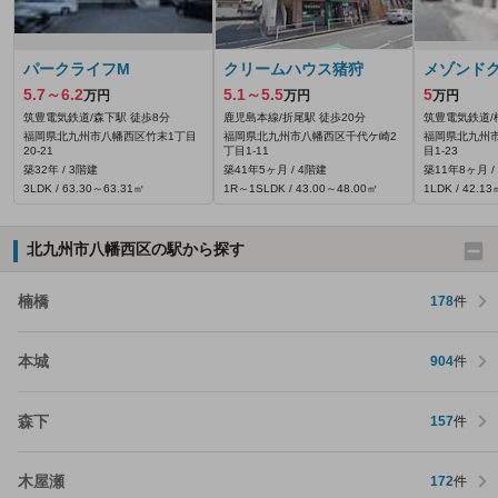
パークライフM
クリームハウス猪狩
メゾンドグ
5.7～6.2
5.1～5.5
5
万円
万円
万円
筑豊電気鉄道/森下駅 徒歩8分
鹿児島本線/折尾駅 徒歩20分
筑豊電気鉄道/
福岡県北九州市八幡西区竹末1丁目
福岡県北九州市八幡西区千代ケ崎2
福岡県北九州
20-21
丁目1-11
目1-23
築32年 / 3階建
築41年5ヶ月 / 4階建
築11年8ヶ月 /
3LDK / 63.30～63.31㎡
1R～1SLDK / 43.00～48.00㎡
1LDK / 42.13
北九州市八幡西区の駅から探す
楠橋
178
件
本城
904
件
森下
157
件
木屋瀬
172
件