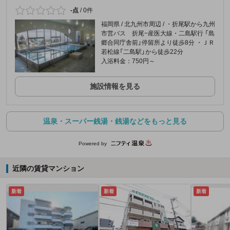
-点
/
0件
福岡県 / 北九州市周辺 / ・折尾駅から九州
市営バス 折尾−産医大線・二島駅行 「島
郷合同庁舎前」停留所より徒歩8分 ・ＪＲ
若松線「二島駅」から徒歩22分
入浴料金：750円～
施設情報を見る
温泉・スーパー銭湯・銭湯などをもっと見る
Powered by
近隣の賃貸マンション
新着
新着
新着