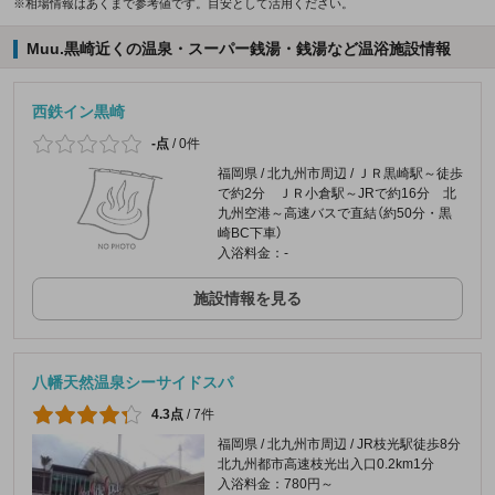
※相場情報はあくまで参考値です。目安として活用ください。
Muu.黒崎近くの温泉・スーパー銭湯・銭湯など温浴施設情報
西鉄イン黒崎
-点
/
0件
福岡県 / 北九州市周辺 / ＪＲ黒崎駅～徒歩
で約2分 ＪＲ小倉駅～JRで約16分 北
九州空港～高速バスで直結（約50分・黒
崎BC下車）
入浴料金：-
施設情報を見る
八幡天然温泉シーサイドスパ
4.3点
/
7件
福岡県 / 北九州市周辺 / JR枝光駅徒歩8分
北九州都市高速枝光出入口0.2km1分
入浴料金：780円～