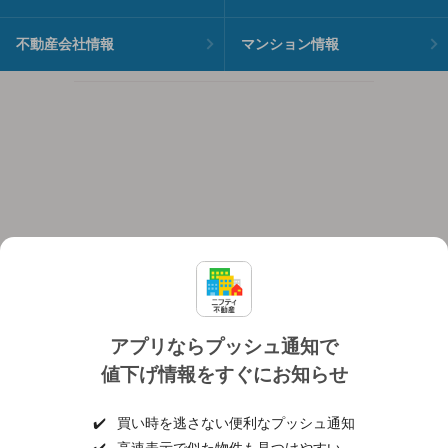
不動産会社情報
マンション情報
アプリならプッシュ通知で
値下げ情報をすぐにお知らせ
対応機種
個人情報保護ポリシー
利用規約
運営会社
✔️
買い時を逃さない便利なプッシュ通知
ヘルプ・お問い合わせ
採用情報
✔️
高速表示で似た物件も見つけやすい