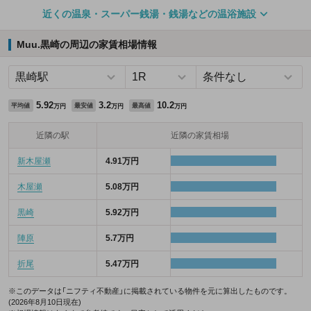
近くの温泉・スーパー銭湯・銭湯などの温浴施設
Muu.黒崎の周辺の家賃相場情報
5.92
3.2
10.2
平均値
最安値
最高値
万円
万円
万円
近隣の駅
近隣の家賃相場
新木屋瀬
4.91万円
木屋瀬
5.08万円
黒崎
5.92万円
陣原
5.7万円
折尾
5.47万円
※このデータは「ニフティ不動産」に掲載されている物件を元に算出したものです。
(2026年8月10日現在)