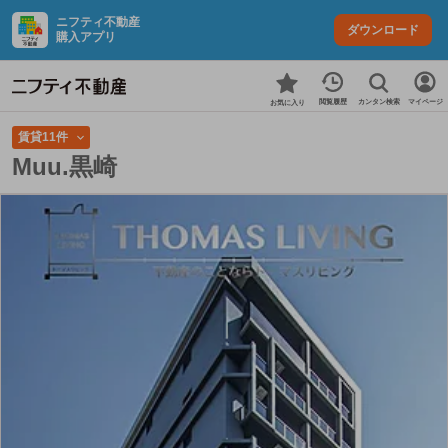
ニフティ不動産
ダウンロード
購入アプリ
カンタン検索
閲覧履歴
マイページ
お気に入り
賃貸11件
Muu.黒崎