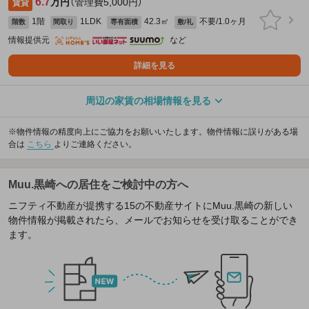
6.7
万円
（管理費5,000円）
賃貸
1階
1LDK
42.3㎡
不要/1.0ヶ月
階数
間取り
専有面積
敷/礼
情報提供元
など
詳細を見る
周辺の家賃の相場情報を見る
※物件情報の精度向上にご協力をお願いいたします。物件情報に誤りがある場
合は
こちら
よりご連絡ください。
Muu.黒崎への居住をご検討中の方へ
ニフティ不動産が提携する15の不動産サイトにMuu.黒崎の新しい
物件情報が掲載されたら、メールでお知らせを受け取ることができ
ます。