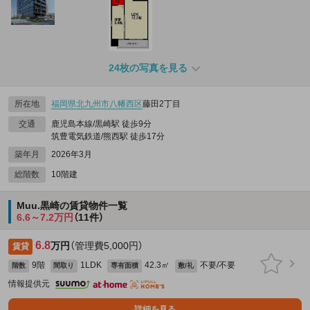
24枚の写真を見る
所在地
福岡県
北九州市八幡西区
藤田2丁目
交通
鹿児島本線/黒崎駅 徒歩9分
筑豊電気鉄道/熊西駅 徒歩17分
築年月
2026年3月
総階数
10階建
Muu.黒崎の賃貸物件一覧
6.6～7.2万円
（11件）
6.8
万円
（管理費5,000円）
賃貸
9階
1LDK
42.3㎡
不要/不要
階数
間取り
専有面積
敷/礼
情報提供元
詳細を見る