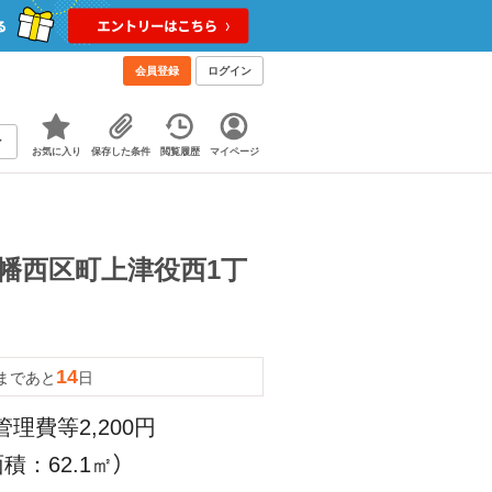
会員登録
ログイン
お気に入り
保存した条件
閲覧履歴
マイページ
八幡西区町上津役西1丁
14
まであと
日
管理費等2,200円
積：62.1㎡）