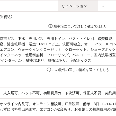
リノベーション
－
円（税込）
駐車場について詳しく教えてほしい
都市ガス、下水、専用バス、専用トイレ、バス・トイレ別、追焚機能、
座、浴室乾燥機、浴室1.6×2.0m以上、洗面所独立、オートバス、IH
エアコン、ウォークインクローゼット、クローゼット、シューズボックス
インターネット使用料無料、フローリング、バルコニー、室内洗濯機置
付インターホン、駐車場あり、駐輪場あり、宅配ボックス
この物件の詳しい情報を送ってもらう
二人入居可、ペット不可、初期費用カード決済可、保証人不要、契約期
オンライン内見可、オンライン相談可、IT重説可、備考：3口コンロの
わずにお料理出来ます。エアコンが2台あり、お引越しの初期費用の節