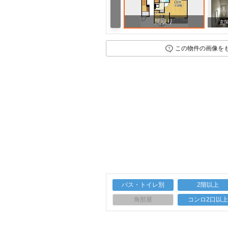
間取り
玄
この物件の画像を
バス・トイレ別
2階以上
角部屋
コンロ2口以