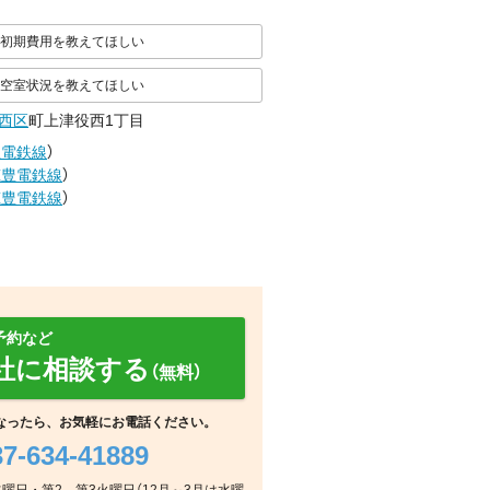
初期費用を教えてほしい
空室状況を教えてほしい
西区
町上津役西1丁目
豊電鉄線
）
筑豊電鉄線
）
筑豊電鉄線
）
予約など
社に相談する
（無料）
なったら、お気軽にお電話ください。
37-634-41889
室内
リビング/ダイニング
その他