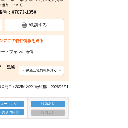
週水曜日・第2、第3火曜日（12月～3月は水曜
） 携帯・PHS可
：67073-1050
その他
その他
周辺
その他
印刷する
ンにこの物件情報を送る
マートフォンに送信
た 黒崎
不動産会社情報を見る
公開日：2025/12/22 有効期限：2026/08/21
フローリング
設備あり
い焚き機能付
設備なし