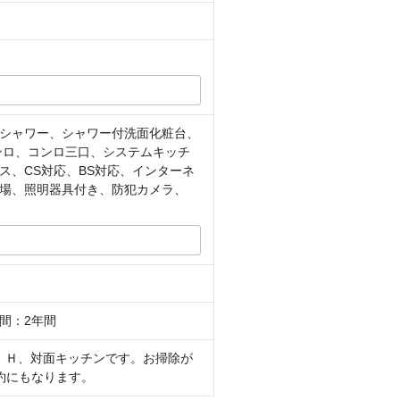
シャワー、シャワー付洗面化粧台、
コンロ、コンロ三口、システムキッチ
、CS対応、BS対応、インターネ
場、照明器具付き、防犯カメラ、
間：2年間
ＩＨ、対面キッチンです。お掃除が
約にもなります。