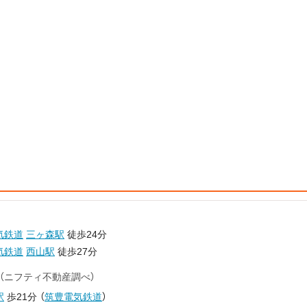
気鉄道
三ヶ森駅
徒歩24分
気鉄道
西山駅
徒歩27分
（ニフティ不動産調べ）
駅
歩21分
（
筑豊電気鉄道
）