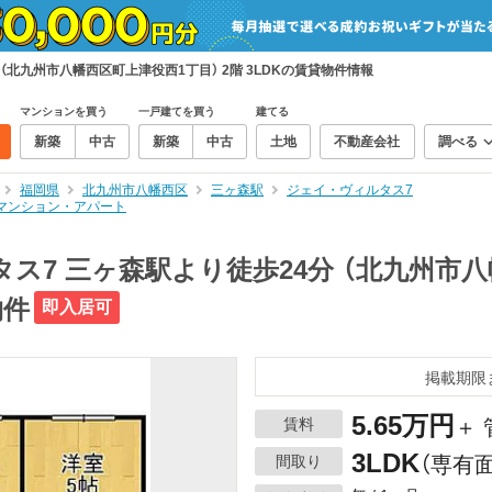
（北九州市八幡西区町上津役西1丁目） 2階 3LDKの賃貸物件情報
マンションを買う
一戸建てを買う
建てる
新築
中古
新築
中古
土地
不動産会社
調べる
福岡県
北九州市八幡西区
三ヶ森駅
ジェイ・ヴィルタス7
賃貸マンション・アパート
ス7 三ヶ森駅より徒歩24分 （北九州市
物件
即入居可
掲載期限
5.65万円
賃料
＋ 
3LDK
間取り
（専有面