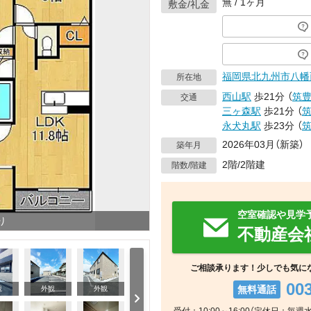
無 / 1ヶ月
敷金/礼金
福岡県
北九州市八幡
所在地
西山駅
歩21分
（
筑
交通
三ヶ森駅
歩21分
（
永犬丸駅
歩23分
（
2026年03月（新築）
築年月
2階/2階建
階数/階建
空室確認や見学
り
不動産会
ご相談承ります！少しでも気に
00
無料通話
観
外観
外観