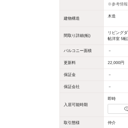
※参考情報
木造
建物構造
リビングダイ
間取り詳細(帖)
帖洋室 5帖
バルコニー面積
－
更新料
22,000円
保証金
－
保証会社
－
即時
入居可能時期
取引態様
仲介