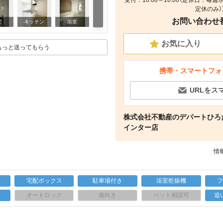
受付：10:00～16:00（定休日：毎
定休のみ）
お問い合わせ番号
リビング/ダイニング
関
キッチン
浴室
お気に入り
もっと送ってもらう
携帯・スマートフォ
URLをス
株式会社不動産のデパートひろ
インター店
情報
宅配ボックス
駐車場付き
浴室乾燥機
上
オートロック
南向き
ペット相談可
追