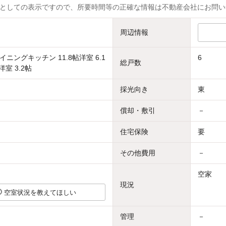
としての表示ですので、所要時間等の正確な情報は不動産会社にお問い
周辺情報
ニングキッチン 11.8帖洋室 6.1
6
総戸数
洋室 3.2帖
採光向き
東
償却・敷引
－
住宅保険
要
その他費用
－
空家
現況
空室状況を教えてほしい
管理
－