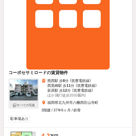
コーポセサミロードの賃貸物件
熊西駅 歩
8
分 （筑豊電鉄線）
西黒崎駅 歩
11
分 （筑豊電鉄線）
萩原駅 歩
12
分 （筑豊電鉄線）
ほか3駅（徒歩20分圏内）
福岡県北九州市八幡西区山寺町
すべての写真
3階建 / 37年6ヶ月 / 鉄骨
駐車場あり
4.2