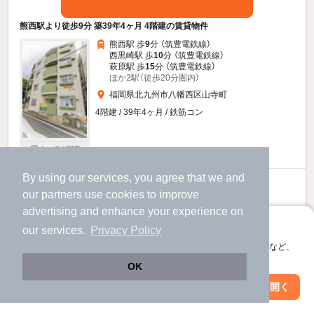
熊西駅より徒歩9分 築39年4ヶ月 4階建の賃貸物件
熊西駅 歩
9
分 （筑豊電鉄線）
西黒崎駅 歩
10
分 （筑豊電鉄線）
萩原駅 歩
15
分 （筑豊電鉄線）
ほか2駅（徒歩20分圏内）
福岡県北九州市八幡西区山寺町
4階建 / 39年4ヶ月 / 鉄筋コン
すべての写真
By using our services, you agree that we and
2.3
万円
our
partners
use cookies to improve
（管理費2,000円）
advertising and enhance your experience on
不要
不要
敷
礼
アプリに切り替えて、サクサクお部屋探し
our services.
Privacy Policy
4階 / 1K / 25.0㎡
会員登録なしですぐ使える。マップ検索やお気に入り保存など、
アプリ限定の便利な機能が使えます！
OK
お問い合わせ
（無料）
Web版で続行
アプリを開く
市区町村を変更
絞り込み条件を変更
提供