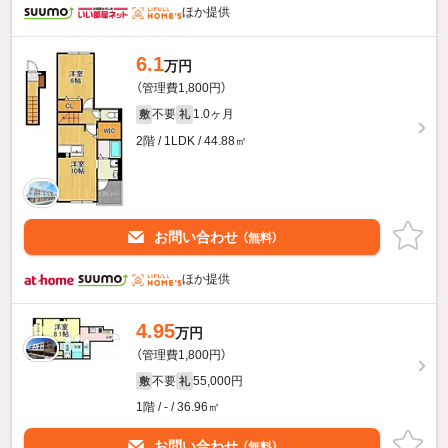
ほか提供
6.1
万円
（管理費1,800円）
不要
1.0ヶ月
敷
礼
2階 / 1LDK / 44.88㎡
お問い合わせ
（無料）
ほか提供
4.95
万円
（管理費1,800円）
不要
55,000円
敷
礼
1階 / - / 36.96㎡
お問い合わせ
（無料）