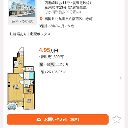
西黒崎駅 歩
11
分 （筑豊電鉄線）
萩原駅 歩
13
分 （筑豊電鉄線）
ほか3駅（徒歩20分圏内）
福岡県北九州市八幡西区山寺町
すべての写真
3階建 / 3年9ヶ月 / 木造
駐輪場あり
宅配ボックス
4.95
万円
（管理費1,800円）
不要
1.12ヶ月
敷
礼
1階 / 2K / 36.96㎡
お問い合わせ
（無料）