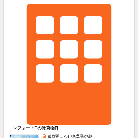
コンフォートFの賃貸物件
熊西駅 歩
7
分 （筑豊電鉄線）