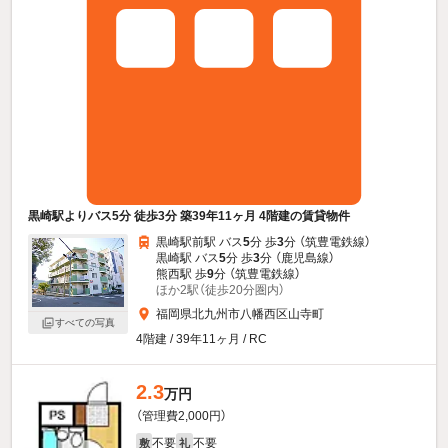
黒崎駅よりバス5分 徒歩3分 築39年11ヶ月 4階建の賃貸物件
黒崎駅前駅 バス
5
分 歩
3
分 （筑豊電鉄線）
黒崎駅 バス
5
分 歩
3
分 （鹿児島線）
熊西駅 歩
9
分 （筑豊電鉄線）
ほか2駅（徒歩20分圏内）
福岡県北九州市八幡西区山寺町
すべての写真
4階建 / 39年11ヶ月 / RC
2.3
万円
（管理費2,000円）
不要
不要
敷
礼