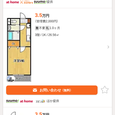
提供
3.5
万円
（管理費2,000円）
不要
1.0ヶ月
敷
礼
3階 / 1K / 26.56㎡
お問い合わせ
（無料）
ほか提供
3.5
万円