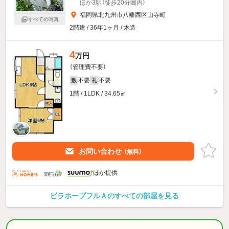
ほか3駅（徒歩20分圏内）
福岡県北九州市八幡西区山寺町
すべての写真
2階建 / 36年1ヶ月 / 木造
4
万円
（管理費不要）
不要
不要
敷
礼
1階 / 1LDK / 34.65㎡
お問い合わせ
（無料）
ほか提供
ビラホープフルＡのすべての部屋を見る