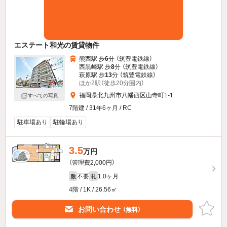
エステート和光の賃貸物件
熊西駅 歩
6
分 （筑豊電鉄線）
西黒崎駅 歩
8
分 （筑豊電鉄線）
萩原駅 歩
13
分 （筑豊電鉄線）
ほか2駅（徒歩20分圏内）
福岡県北九州市八幡西区山寺町1-1
すべての写真
7階建 / 31年6ヶ月 / RC
駐車場あり
駐輪場あり
3.5
万円
（管理費2,000円）
不要
1.0ヶ月
敷
礼
4階 / 1K / 26.56㎡
お問い合わせ
（無料）