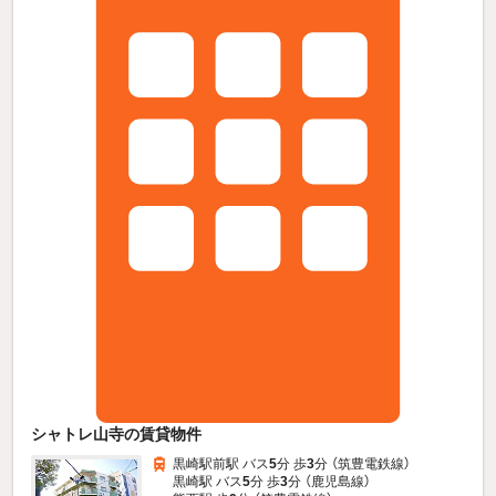
シャトレ山寺の賃貸物件
黒崎駅前駅 バス
5
分 歩
3
分 （筑豊電鉄線）
黒崎駅 バス
5
分 歩
3
分 （鹿児島線）