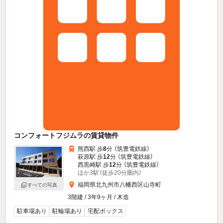
コンフォートフジムラの賃貸物件
熊西駅 歩
8
分 （筑豊電鉄線）
萩原駅 歩
12
分 （筑豊電鉄線）
西黒崎駅 歩
12
分 （筑豊電鉄線）
ほか3駅（徒歩20分圏内）
福岡県北九州市八幡西区山寺町
すべての写真
3階建 / 3年9ヶ月 / 木造
駐車場あり
駐輪場あり
宅配ボックス