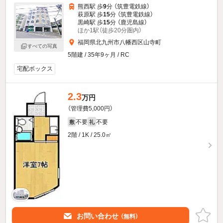
熊西駅 歩
9
分 （筑豊電鉄線）
萩原駅 歩
15
分 （筑豊電鉄線）
黒崎駅 歩
15
分 （鹿児島線）
ほか1駅（徒歩20分圏内）
福岡県北九州市八幡西区山寺町
すべての写真
5階建 / 35年9ヶ月 / RC
宅配ボックス
2.3
万円
（管理費5,000円）
不要
不要
敷
礼
2階 / 1K / 25.0㎡
お問い合わせ
（無料）