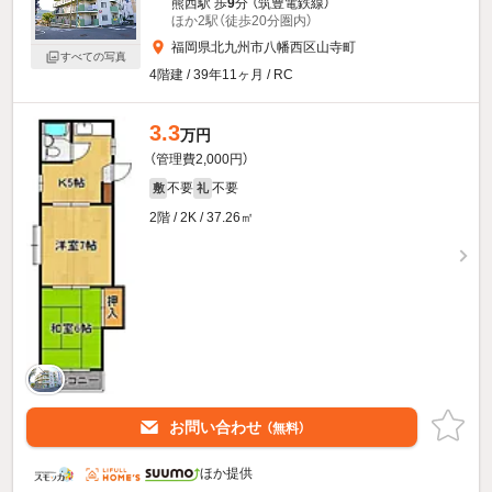
熊西駅 歩
9
分 （筑豊電鉄線）
ほか2駅（徒歩20分圏内）
福岡県北九州市八幡西区山寺町
すべての写真
4階建 / 39年11ヶ月 / RC
3.3
万円
（管理費2,000円）
不要
不要
敷
礼
2階 / 2K / 37.26㎡
お問い合わせ
（無料）
ほか提供