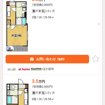
（管理費2,000円）
不要
1.0ヶ月
敷
礼
2階 / 1K / 26.56㎡
お問い合わせ
（無料）
ほか提供
3.5
万円
（管理費2,000円）
不要
1.0ヶ月
敷
礼
6階 / 1K / 26.56㎡