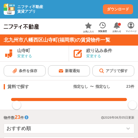
ニフティ不動産
ダウンロード
賃貸アプリ
お知らせ
閲覧履歴
マイページ
お気に入り
北九州市八幡西区山寺町(福岡県)の賃貸物件一覧
山寺町
絞り込み条件
変更する
変更する
条件を保存
新着通知
アプリで探す
賃料で探す
指定なし
〜
指定なし
23
件
指定した賃料で絞り込む
23
物件数
件
2026年08月05日
更新