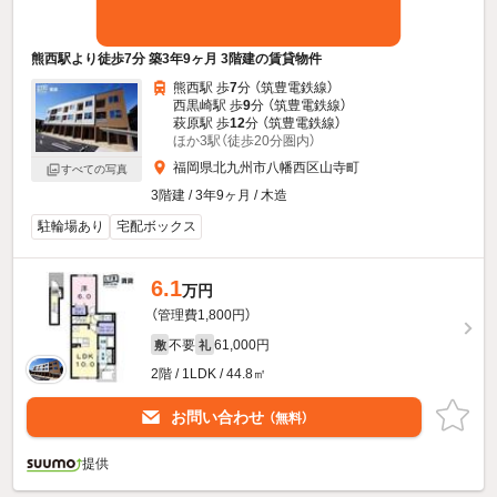
熊西駅より徒歩7分 築3年9ヶ月 3階建の賃貸物件
熊西駅 歩
7
分 （筑豊電鉄線）
西黒崎駅 歩
9
分 （筑豊電鉄線）
萩原駅 歩
12
分 （筑豊電鉄線）
ほか3駅（徒歩20分圏内）
福岡県北九州市八幡西区山寺町
すべての写真
3階建 / 3年9ヶ月 / 木造
駐輪場あり
宅配ボックス
6.1
万円
（管理費1,800円）
不要
61,000円
敷
礼
2階 / 1LDK / 44.8㎡
お問い合わせ
（無料）
提供