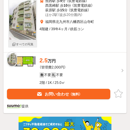
熊西駅 歩
9
分 （筑豊電鉄線）
西黒崎駅 歩
10
分 （筑豊電鉄線）
萩原駅 歩
15
分 （筑豊電鉄線）
ほか2駅（徒歩20分圏内）
福岡県北九州市八幡西区山寺町
4階建 / 39年4ヶ月 / 鉄筋コン
すべての写真
2.5
万円
（管理費2,000円）
不要
不要
敷
礼
2階 / 1K / 25.0㎡
お問い合わせ
（無料）
提供