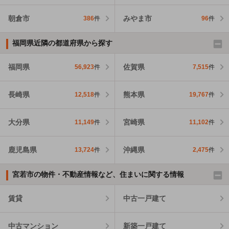
朝倉市
みやま市
386
件
96
件
福岡県近隣の都道府県から探す
福岡県
佐賀県
56,923
件
7,515
件
長崎県
熊本県
12,518
件
19,767
件
大分県
宮崎県
11,149
件
11,102
件
鹿児島県
沖縄県
13,724
件
2,475
件
宮若市の物件・不動産情報など、住まいに関する情報
賃貸
中古一戸建て
中古マンション
新築一戸建て