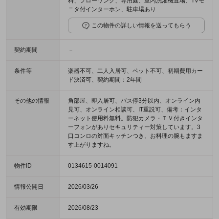
料、フローリング、専用庭、室内洗濯機置場、TVモ
ニタ付インターホン、駐車場あり
この物件の詳しい情報を送ってもらう
契約期間
－
条件等
楽器不可、二人入居可、ペット不可、初期費用カー
ド決済可、契約期間：2年間
その他の情報
角部屋、即入居可、バス停3分以内、オンライン内
見可、オンライン相談可、IT重説可、備考：インタ
ーネット使用料無料。防犯カメラ・ＴＶ付きインタ
ーフォンがありセキュリティー対策しています。3
口コンロの対面キッチンつき、お料理の腕もますま
す上がりますね。
物件ID
0134615-0014091
情報公開日
2026/03/26
有効期限
2026/08/23