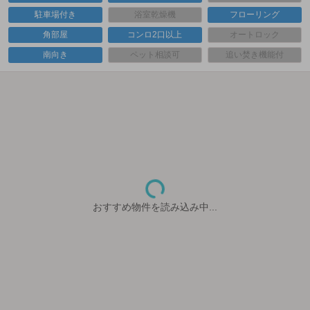
駐車場付き
浴室乾燥機
フローリング
角部屋
コンロ2口以上
オートロック
南向き
ペット相談可
追い焚き機能付
おすすめ物件を読み込み中...