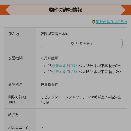
物件の詳細情報
情報の見方はこちら
所在地
福岡県宮若市本城
地図を表示
交通機関
利用可能駅
JR
筑豊本線
鞍手駅
バス43分 本城下車 徒歩2分
JR
筑豊本線
直方駅
バス16分 本城下車 徒歩2分
建物構造
軽量鉄骨造
間取り詳細
リビングダイニングキッチン 12.6帖洋室 6.4帖洋室
（帖）
4.6帖
総戸数
－
バルコニー面
－