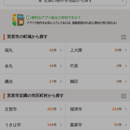
近隣の物件を地図から探す
宮若市の町域から探す
福丸
上大隈
42
件
19
件
金丸
竹原
44
件
2
件
磯光
鶴田
17
件
3
件
宮若市近隣の市区町村から探す
古賀市
福津市
202
件
222
件
うきは市
嘉麻市
144
件
51
件