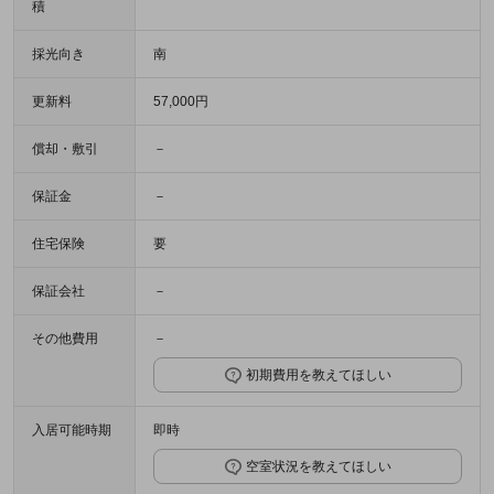
積
採光向き
南
更新料
57,000円
償却・敷引
－
保証金
－
住宅保険
要
保証会社
－
その他費用
－
初期費用を教えてほしい
入居可能時期
即時
空室状況を教えてほしい