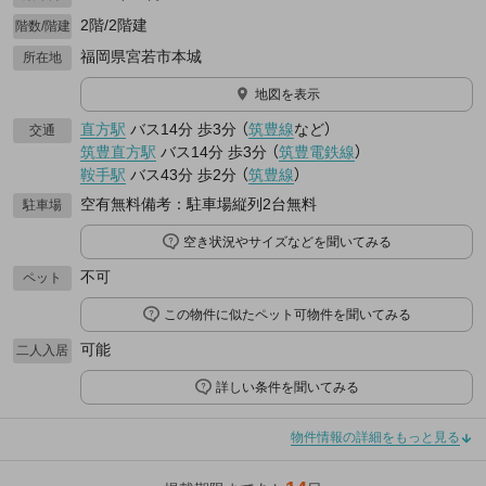
2階/2階建
階数/階建
福岡県宮若市本城
所在地
地図を表示
直方駅
バス14分
歩3分
（
筑豊線
など
）
交通
筑豊直方駅
バス14分
歩3分
（
筑豊電鉄線
）
鞍手駅
バス43分
歩2分
（
筑豊線
）
空有無料備考：駐車場縦列2台無料
駐車場
空き状況やサイズなどを聞いてみる
不可
ペット
この物件に似たペット可物件を聞いてみる
可能
二人入居
詳しい条件を聞いてみる
物件情報の詳細をもっと見る