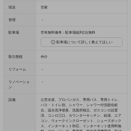
現況
空家
管理
－
駐車場
空有無料備考：駐車場縦列2台無料
駐車場について詳しく教えてほしい
取引態様
仲介
リフォーム
－
リノベーショ
－
ン
設備
公営水道、プロパンガス、専用バス、専用トイレ、
バス・トイレ別、シャワー、シャワー付洗面化粧
台、温水洗浄便座、洗面所独立、ガスコンロ設置
済、コンロ三口、カウンターキッチン、給湯、エア
コン、ウォークインクローゼット、シューズボック
ス、インターネット対応、インターネット使用料無