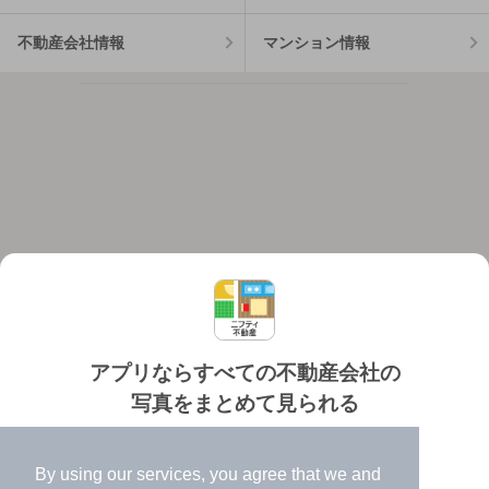
不動産会社情報
マンション情報
アプリならすべての不動産会社の
写真をまとめて見られる
対応機種
個人情報保護ポリシー
利用規約
運営会社
✔️
たくさんの写真でイメージふくらむ
ヘルプ・お問い合わせ
採用情報
By using our services, you agree that we and
✔️
高速表示で似た物件も見つけやすい