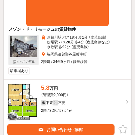
メゾン・ド・リモージュの賃貸物件
遠賀川駅 バス
18
分 歩
1
分 （鹿児島線）
折尾駅 バス
28
分 歩
4
分 （鹿児島線
など
）
水巻駅 歩
92
分 （鹿児島線）
福岡県遠賀郡芦屋町幸町
2階建 / 34年9ヶ月 / 軽量鉄骨
すべての写真
駐車場あり
5.8
万円
（管理費2,000円）
不要
不要
敷
礼
2階 / 3DK / 57.54㎡
お問い合わせ
（無料）