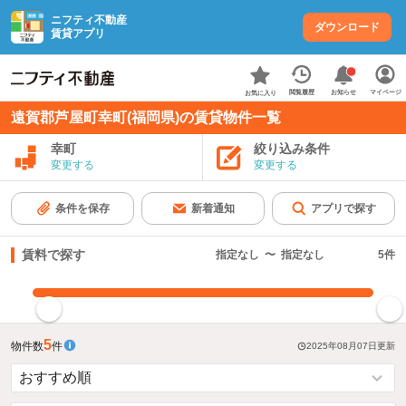
ニフティ不動産
ダウンロード
賃貸アプリ
お知らせ
閲覧履歴
マイページ
お気に入り
遠賀郡芦屋町幸町(福岡県)の賃貸物件一覧
幸町
絞り込み条件
変更する
変更する
条件を保存
新着通知
アプリで探す
賃料で探す
指定なし
〜
指定なし
5
件
指定した賃料で絞り込む
5
物件数
件
2025年08月07日
更新