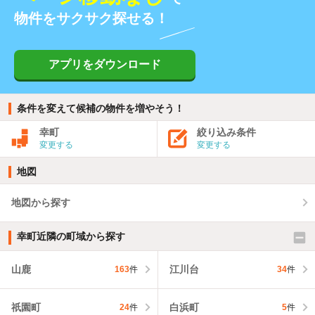
物件をサクサク探せる！
アプリをダウンロード
条件を変えて候補の物件を増やそう！
幸町
絞り込み条件
変更する
変更する
地図
地図から探す
幸町近隣の町域から探す
山鹿
江川台
163
件
34
件
祇園町
白浜町
24
件
5
件