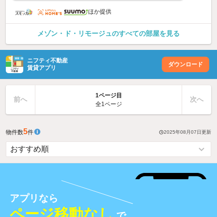
ほか提供
メゾン・ド・リモージュのすべての部屋を見る
ニフティ不動産
ダウンロード
賃貸アプリ
1ページ目
前へ
次へ
全1ページ
5
物件数
件
2025年08月07日
更新
アプリなら
ページ移動なし
で