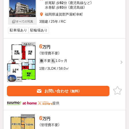
折尾駅 歩
92
分 （鹿児島線
など
）
水巻駅 歩
93
分 （鹿児島線）
福岡県遠賀郡芦屋町幸町
3階建 / 25年 / RC
すべての写真
駐車場あり
駐輪場あり
6
万円
（管理費不要）
不要
1.0ヶ月
敷
礼
1階 / 3LDK / 58.0㎡
お問い合わせ
（無料）
提供
6
万円
（管理費不要）