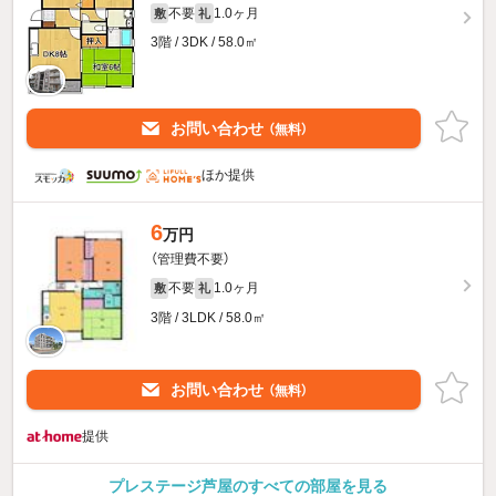
不要
1.0ヶ月
敷
礼
3階 / 3DK / 58.0㎡
お問い合わせ
（無料）
ほか提供
6
万円
（管理費不要）
不要
1.0ヶ月
敷
礼
3階 / 3LDK / 58.0㎡
お問い合わせ
（無料）
提供
プレステージ芦屋のすべての部屋を見る