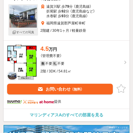
遠賀川駅 歩
79
分 （鹿児島線）
折尾駅 歩
92
分 （鹿児島線
など
）
水巻駅 歩
93
分 （鹿児島線）
福岡県遠賀郡芦屋町幸町
2階建 / 30年1ヶ月 / 軽量鉄骨
すべての写真
4.5
万円
（管理費不要）
不要
不要
敷
礼
2階 / 3DK / 54.81㎡
お問い合わせ
（無料）
提供
マリンディアスAのすべての部屋を見る