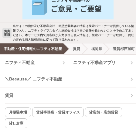
新着物件メール通知
バス・トイレ別
2階以上
ご希望の条件の物件が見つかり次第、メ
駐車場あり
ペット相談
ールでお知らせします
当サイトの物件及び不動産会社、外壁塗装業者の情報は検索パートナーが提供している情
報であり、ニフティライフスタイル株式会社は内容の責任を負わないことを予めご了承く
免責
事項
ださい。本サービス内でお客様が入力される個人情報は、検索パートナーが取得し、同社
洗濯機置場あり
独立洗面台
新着メール通知を受け取る
の定める個人情報規約に従って取り扱われます。
不動産・住宅情報のニフティ不動産
賃貸
福岡県
遠賀郡芦屋町
エアコンあり
都市ガス
ニフティ不動産
ニフティ不動産アプリ
温水洗浄便座
オートロック
＼Because／ ニフティ不動産
コンロ2口以上
追焚き機能
賃貸
TV付インターホン
角部屋
新着のみ
インターネット無料
月極駐車場
賃貸事務所・賃貸オフィス
貸店舗・店舗賃貸
貸し倉庫
該当件数:
物件一覧に反映
5
件