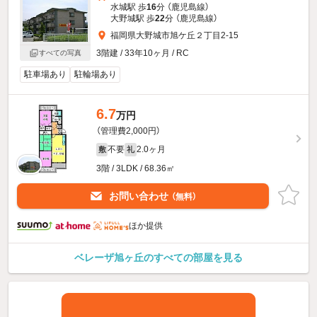
水城駅 歩
16
分 （鹿児島線）
大野城駅 歩
22
分 （鹿児島線）
福岡県大野城市旭ケ丘２丁目2-15
3階建 / 33年10ヶ月 / RC
すべての写真
駐車場あり
駐輪場あり
6.7
万円
（管理費2,000円）
不要
2.0ヶ月
敷
礼
3階 / 3LDK / 68.36㎡
お問い合わせ
（無料）
ほか提供
ベレーザ旭ヶ丘のすべての部屋を見る