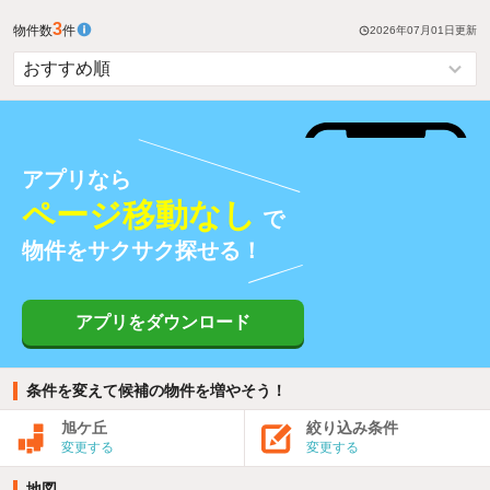
3
物件数
件
2026年07月01日
更新
アプリなら
ページ移動なし
で
物件をサクサク探せる！
アプリをダウンロード
条件を変えて候補の物件を増やそう！
旭ケ丘
絞り込み条件
変更する
変更する
地図