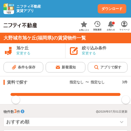
ニフティ不動産
ダウンロード
賃貸アプリ
お知らせ
閲覧履歴
マイページ
お気に入り
大野城市旭ケ丘(福岡県)の賃貸物件一覧
旭ケ丘
絞り込み条件
変更する
変更する
条件を保存
新着通知
アプリで探す
賃料で探す
指定なし
〜
指定なし
3
件
指定した賃料で絞り込む
3
物件数
件
2026年07月01日
更新