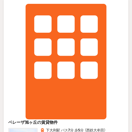
ベレーザ旭ヶ丘の賃貸物件
下大利駅 バス
7
分 歩
5
分 （西鉄大牟田）