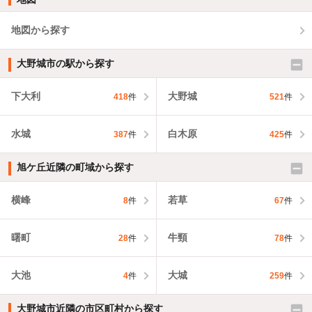
地図から探す
大野城市の駅から探す
下大利
大野城
418
件
521
件
水城
白木原
387
件
425
件
旭ケ丘近隣の町域から探す
横峰
若草
8
件
67
件
曙町
牛頸
28
件
78
件
大池
大城
4
件
259
件
大野城市近隣の市区町村から探す