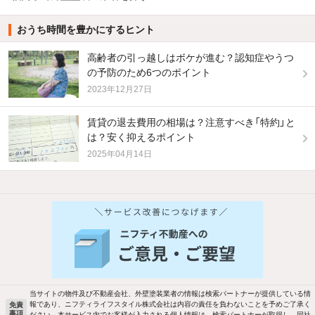
おうち時間を豊かにするヒント
高齢者の引っ越しはボケが進む？認知症やうつ
の予防のため6つのポイント
2023年12月27日
賃貸の退去費用の相場は？注意すべき「特約」と
は？安く抑えるポイント
2025年04月14日
他の人はこんな条件で絞り込んでいます！
人気のこだわり条件
バス・トイレ別
2階以上
駐車場あり
ペット相談
当サイトの物件及び不動産会社、外壁塗装業者の情報は検索パートナーが提供している情
報であり、ニフティライフスタイル株式会社は内容の責任を負わないことを予めご了承く
免責
事項
ださい。本サービス内でお客様が入力される個人情報は、検索パートナーが取得し、同社