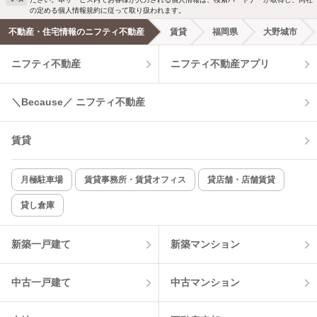
洗濯機置場あり
独立洗面台
の定める個人情報規約に従って取り扱われます。
不動産・住宅情報のニフティ不動産
賃貸
福岡県
大野城市
エアコンあり
都市ガス
ニフティ不動産
ニフティ不動産アプリ
温水洗浄便座
オートロック
＼Because／ ニフティ不動産
コンロ2口以上
追焚き機能
賃貸
TV付インターホン
角部屋
新着のみ
インターネット無料
月極駐車場
賃貸事務所・賃貸オフィス
貸店舗・店舗賃貸
貸し倉庫
該当件数:
物件一覧に反映
3
件
新築一戸建て
新築マンション
中古一戸建て
中古マンション