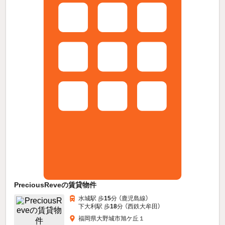
PreciousReveの賃貸物件
水城駅 歩
15
分 （鹿児島線）
下大利駅 歩
18
分 （西鉄大牟田）
福岡県大野城市旭ケ丘１