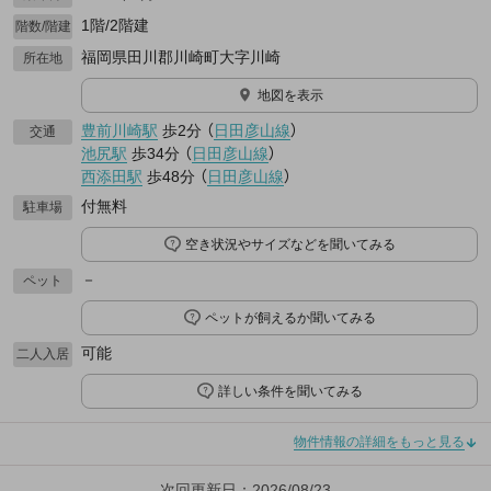
1階/2階建
階数/階建
福岡県田川郡川崎町大字川崎
所在地
地図を表示
豊前川崎駅
歩2分
（
日田彦山線
）
交通
池尻駅
歩34分
（
日田彦山線
）
西添田駅
歩48分
（
日田彦山線
）
付無料
駐車場
空き状況やサイズなどを聞いてみる
－
ペット
ペットが飼えるか聞いてみる
可能
二人入居
詳しい条件を聞いてみる
物件情報の詳細をもっと見る
次回更新日：2026/08/23