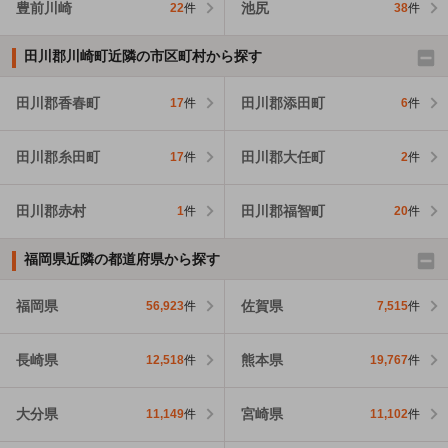
豊前川崎
池尻
22
件
38
件
田川郡川崎町近隣の市区町村から探す
田川郡香春町
田川郡添田町
17
件
6
件
田川郡糸田町
田川郡大任町
17
件
2
件
田川郡赤村
田川郡福智町
1
件
20
件
福岡県近隣の都道府県から探す
福岡県
佐賀県
56,923
件
7,515
件
長崎県
熊本県
12,518
件
19,767
件
大分県
宮崎県
11,149
件
11,102
件