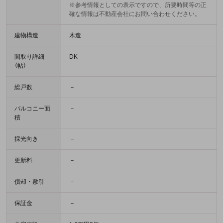
※参考情報としての表示ですので、所要時間等の正
確な情報は不動産会社にお問い合わせください。
建物構造
木造
間取り詳細
DK
（帖）
総戸数
－
バルコニー面
－
積
採光向き
－
更新料
－
償却・敷引
－
保証金
－