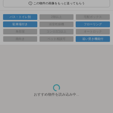
この物件の画像をもっと送ってもらう
バス・トイレ別
2階以上
宅配ボックス
駐車場付き
浴室乾燥機
フローリング
角部屋
コンロ2口以上
オートロック
南向き
ペット相談可
追い焚き機能付
おすすめ物件を読み込み中...