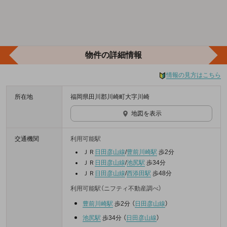
物件の詳細情報
情報の見方はこちら
所在地
福岡県田川郡川崎町大字川崎
地図を表示
交通機関
利用可能駅
ＪＲ
日田彦山線
/
豊前川崎駅
歩2分
ＪＲ
日田彦山線
/
池尻駅
歩34分
ＪＲ
日田彦山線
/
西添田駅
歩48分
利用可能駅（ニフティ不動産調べ）
豊前川崎駅
歩2分
（
日田彦山線
）
池尻駅
歩34分
（
日田彦山線
）