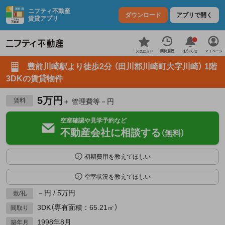
ニフティ不動産
ダウンロード
アプリで開く
賃貸アプリ
お知らせ
閲覧履歴
マイページ
お気に入り
豊前川崎駅より徒歩2分 （田川郡川崎町大字川崎） 1階
3DKの賃貸物件
5万円
賃料
＋ 管理費等－円
空室確認や見学予約など
不動産会社に相談する
（無料）
初期費用を教えてほしい
空室状況を教えてほしい
－円 / 5万円
敷/礼
3DK（専有面積：65.21㎡）
間取り
1998年8月
築年月