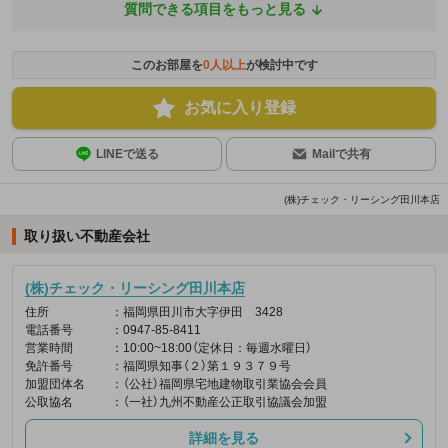
質問できる項目をもっと見る
このお部屋を
0
人以上
が検討中です
お気に入り登録
LINEで送る
Mailで共有
(株)チェック・リーシング田川本店
取り扱い不動産会社
(株)チェック・リーシング田川本店
住所
：福岡県田川市大字伊田 3428
電話番号
：0947-85-8411
営業時間
：10:00~18:00（定休日：毎週水曜日）
免許番号
：福岡県知事（２）第１９３７９号
加盟団体名
：（公社）福岡県宅地建物取引業協会会員
公取協名
：（一社）九州不動産公正取引協議会加盟
詳細を見る