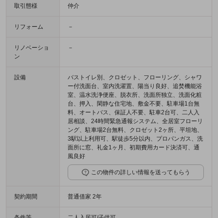
取引態様
仲介
リフォーム
－
リノベーショ
－
ン
設備
バストイレ別、クロゼット、フローリング、シャワ
ー付洗面台、室内洗濯置、陽当り良好、追焚機能浴
室、温水洗浄便座、脱衣所、洗面所独立、洗面化粧
台、押入、閑静な住宅地、敷金不要、駐車場1台無
料、オートバス、保証人不要、駐車2台可、二人入
居相談、24時間緊急通報システム、全居室フローリ
ング、駐車場2台無料、クロゼット2ヶ所、平坦地、
3駅以上利用可、駅徒歩5分以内、プロパンガス、洗
面所に窓、礼金1ヶ月、初期費用カード決済可、通
風良好
この物件の詳しい情報を送ってもらう
契約期間
普通借家 2年
条件等
二人入居可/子供可