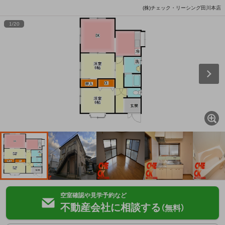
(株)チェック・リーシング田川本店
1
/
20
空室確認や見学予約など
不動産会社に相談する
（無料）