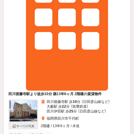
田川後藤寺駅より徒歩10分 築13年6ヶ月 2階建の賃貸物件
田川後藤寺駅 歩
10
分 （日田彦山線
など
）
大藪駅 歩
22
分 （筑豊鉄道）
田川伊田駅 歩
25
分 （日田彦山線
など
）
福岡県田川市千代町
2階建 / 13年6ヶ月 / 木造
すべての写真