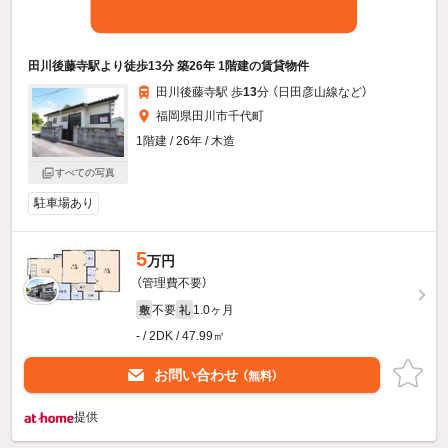
田川後藤寺駅より徒歩13分 築26年 1階建の賃貸物件
田川後藤寺駅 歩
13
分 （日田彦山線
など
）
福岡県田川市千代町
1階建 / 26年 / 木造
すべての写真
駐車場あり
5
万円
（管理費不要）
不要
1.0ヶ月
敷
礼
- / 2DK / 47.99㎡
お問い合わせ
（無料）
提供