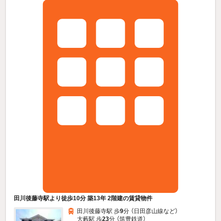
田川後藤寺駅より徒歩10分 築13年 2階建の賃貸物件
田川後藤寺駅 歩
9
分 （日田彦山線
など
）
大藪駅 歩
23
分 （筑豊鉄道）