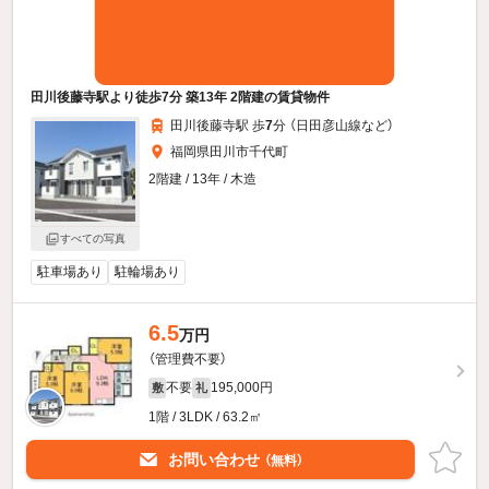
田川後藤寺駅より徒歩7分 築13年 2階建の賃貸物件
田川後藤寺駅 歩
7
分 （日田彦山線
など
）
福岡県田川市千代町
2階建 / 13年 / 木造
すべての写真
駐車場あり
駐輪場あり
6.5
万円
（管理費不要）
不要
195,000円
敷
礼
1階 / 3LDK / 63.2㎡
お問い合わせ
（無料）