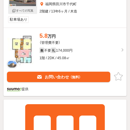
福岡県田川市千代町
すべての写真
2階建 / 13年6ヶ月 / 木造
駐車場あり
5.8
万円
（管理費不要）
不要
174,000円
敷
礼
1階 / 2DK / 45.08㎡
お問い合わせ
（無料）
提供