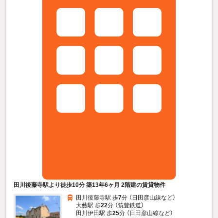
田川後藤寺駅より徒歩10分 築13年6ヶ月 2階建の賃貸物件
田川後藤寺駅 歩
7
分 （日田彦山線
など
）
大藪駅 歩
22
分 （筑豊鉄道）
田川伊田駅 歩
25
分 （日田彦山線
など
）