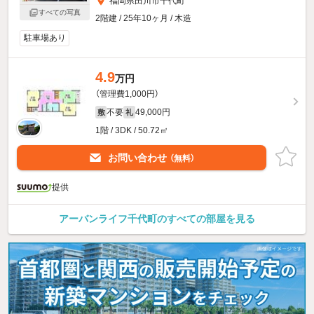
福岡県田川市千代町
すべての写真
2階建 / 25年10ヶ月 / 木造
駐車場あり
4.9
万円
（管理費1,000円）
不要
49,000円
敷
礼
1階 / 3DK / 50.72㎡
お問い合わせ
（無料）
提供
アーバンライフ千代町のすべての部屋を見る