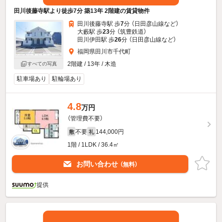
田川後藤寺駅より徒歩7分 築13年 2階建の賃貸物件
田川後藤寺駅 歩
7
分 （日田彦山線
など
）
大藪駅 歩
23
分 （筑豊鉄道）
田川伊田駅 歩
26
分 （日田彦山線
など
）
福岡県田川市千代町
2階建 / 13年 / 木造
すべての写真
駐車場あり
駐輪場あり
4.8
万円
（管理費不要）
不要
144,000円
敷
礼
1階 / 1LDK / 36.4㎡
お問い合わせ
（無料）
提供