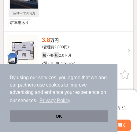
すべての写真
駐車場あり
3.8
万円
（管理費2,000円）
不要
2.0ヶ月
敷
礼
2階 / 1LDK / 39.67㎡
お問い合わせ
（無料）
By using our services, you agree that we and
our
partners
use cookies to improve
提供
advertising and enhance your experience on
アプリに切り替えて、サクサクお部屋探し
our services.
Privacy Policy
1ページ目
会員登録なしですぐ使える。マップ検索やお気に入り保存など、
前へ
次へ
全1ページ
アプリ限定の便利な機能が使えます！
OK
Web版で続行
アプリを開く
市区町村を変更
絞り込み条件を変更
16
物件数
件
2026年07月31日
更新