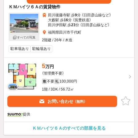
ＫＭハイツ６Ａの賃貸物件
田川後藤寺駅 歩
9
分 （日田彦山線
など
）
大藪駅 歩
16
分 （筑豊鉄道）
田川伊田駅 歩
23
分 （日田彦山線
など
）
福岡県田川市千代町
すべての写真
2階建 / 26年 / 木造
駐車場あり
駐輪場あり
5
万円
（管理費不要）
不要
100,000円
敷
礼
1階 / 3DK / 56.72㎡
お問い合わせ
（無料）
提供
ＫＭハイツ６Ａのすべての部屋を見る