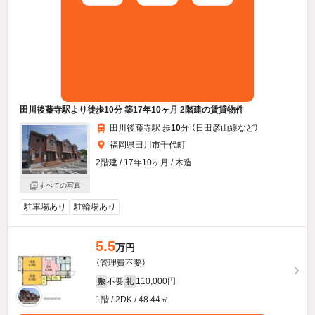
田川後藤寺駅より徒歩10分 築17年10ヶ月 2階建の賃貸物件
田川後藤寺駅 歩
10
分 （日田彦山線
など
）
福岡県田川市千代町
2階建 / 17年10ヶ月 / 木造
すべての写真
駐車場あり
駐輪場あり
5.5
万円
（管理費不要）
不要
110,000円
敷
礼
1階 / 2DK / 48.44㎡