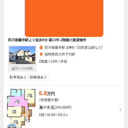
田川後藤寺駅より徒歩9分 築13年 2階建の賃貸物件
田川後藤寺駅 歩
9
分 （日田彦山線
など
）
福岡県田川市千代町
2階建 / 13年 / 木造
すべての写真
駐車場あり
駐輪場あり
6.8
万円
（管理費不要）
不要
204,000円
敷
礼
1階 / 3LDK / 63.2㎡