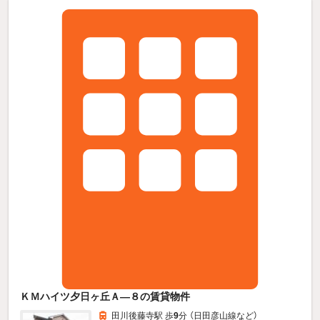
ＫＭハイツ夕日ヶ丘Ａ—８の賃貸物件
田川後藤寺駅 歩
9
分 （日田彦山線
など
）