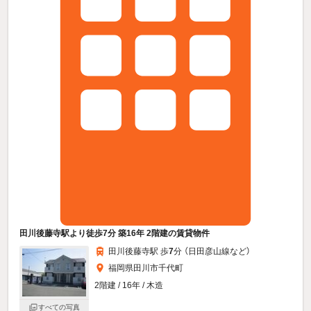
田川後藤寺駅より徒歩7分 築16年 2階建の賃貸物件
田川後藤寺駅 歩
7
分 （日田彦山線
など
）
福岡県田川市千代町
2階建 / 16年 / 木造
すべての写真