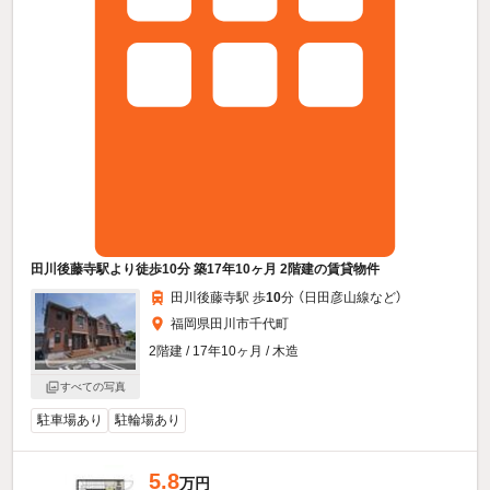
田川後藤寺駅より徒歩10分 築17年10ヶ月 2階建の賃貸物件
田川後藤寺駅 歩
10
分 （日田彦山線
など
）
福岡県田川市千代町
2階建 / 17年10ヶ月 / 木造
すべての写真
駐車場あり
駐輪場あり
5.8
万円