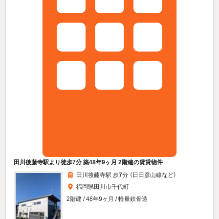
田川後藤寺駅より徒歩7分 築48年9ヶ月 2階建の賃貸物件
田川後藤寺駅 歩
7
分 （日田彦山線
など
）
福岡県田川市千代町
2階建 / 48年9ヶ月 / 軽量鉄骨造