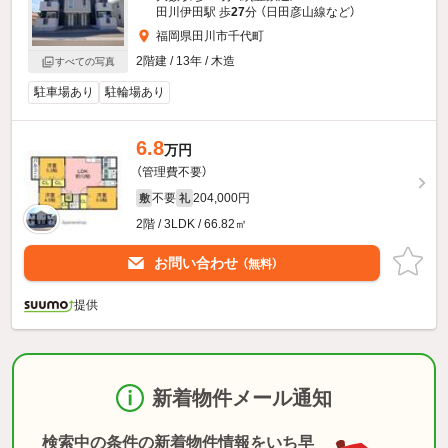
田川伊田駅 歩
27
分 （日田彦山線
など
）
福岡県田川市千代町
2階建 / 13年 / 木造
すべての写真
駐車場あり
駐輪場あり
6.8
万円
（管理費不要）
不要
204,000円
敷
礼
2階 / 3LDK / 66.82㎡
お問い合わせ
（無料）
提供
新着物件メール通知
検索中の条件の新着物件情報をいち早