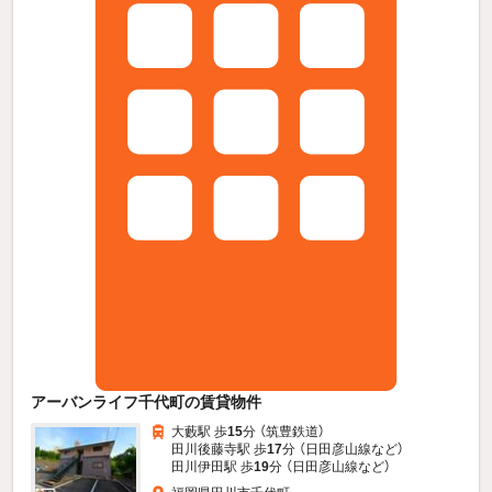
アーバンライフ千代町の賃貸物件
大藪駅 歩
15
分 （筑豊鉄道）
田川後藤寺駅 歩
17
分 （日田彦山線
など
）
田川伊田駅 歩
19
分 （日田彦山線
など
）