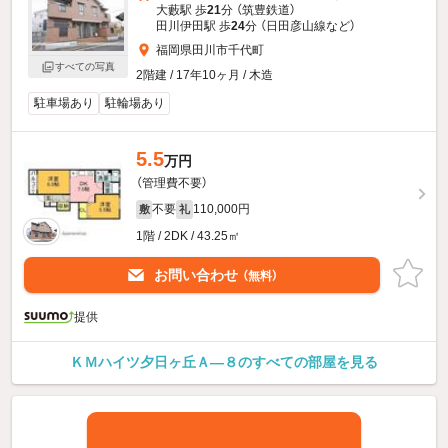
大藪駅 歩
21
分 （筑豊鉄道）
田川伊田駅 歩
24
分 （日田彦山線
など
）
福岡県田川市千代町
すべての写真
2階建 / 17年10ヶ月 / 木造
駐車場あり
駐輪場あり
5.5
万円
（管理費不要）
不要
110,000円
敷
礼
1階 / 2DK / 43.25㎡
お問い合わせ
（無料）
提供
ＫＭハイツ夕日ヶ丘Ａ—８のすべての部屋を見る