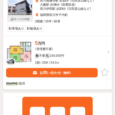
田川後藤寺駅 歩
12
分 （日田彦山線
など
）
大藪駅 歩
16
分 （筑豊鉄道）
田川伊田駅 歩
23
分 （日田彦山線
など
）
福岡県田川市千代町
すべての写真
2階建 / 26年 / 鉄骨
駐車場あり
駐輪場あり
5
万円
（管理費不要）
不要
100,000円
敷
礼
1階 / 2DK / 53.0㎡
お問い合わせ
（無料）
提供