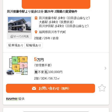
田川後藤寺駅より徒歩12分 築26年 2階建の賃貸物件
田川後藤寺駅 歩
9
分 （日田彦山線
など
）
大藪駅 歩
16
分 （筑豊鉄道）
田川伊田駅 歩
23
分 （日田彦山線
など
）
福岡県田川市千代町
すべての写真
2階建 / 26年 / 鉄骨
駐車場あり
駐輪場あり
5
万円
（管理費不要）
不要
100,000円
敷
礼
2階 / 3DK / 56.72㎡
お問い合わせ
（無料）
提供