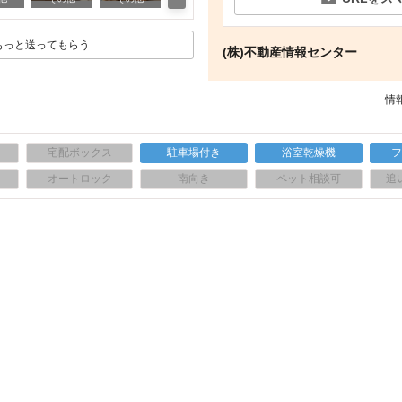
もっと送ってもらう
(株)不動産情報センター
情報
宅配ボックス
駐車場付き
浴室乾燥機
上
オートロック
南向き
ペット相談可
追