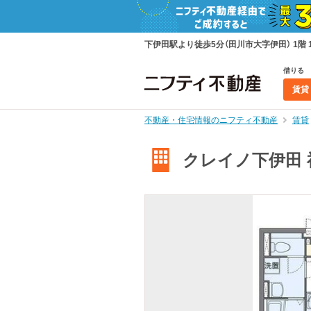
下伊田駅より徒歩5分（田川市大字伊田） 1階
借りる
賃貸
不動産・住宅情報のニフティ不動産
賃貸
クレイノ下伊田