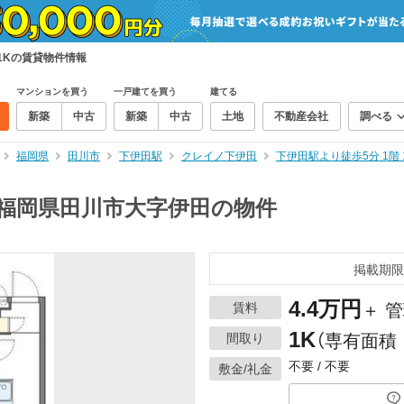
 1Kの賃貸物件情報
マンションを買う
一戸建てを買う
建てる
新築
中古
新築
中古
土地
不動産会社
調べる
福岡県
田川市
下伊田駅
クレイノ下伊田
下伊田駅より徒歩5分 1階
 福岡県田川市大字伊田の物件
掲載期限
4.4万円
賃料
＋ 管
1K
間取り
（専有面積：
不要 / 不要
敷金/礼金