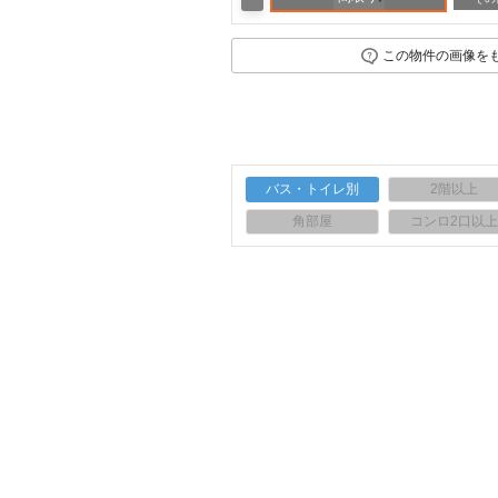
この物件の画像を
バス・トイレ別
2階以上
角部屋
コンロ2口以