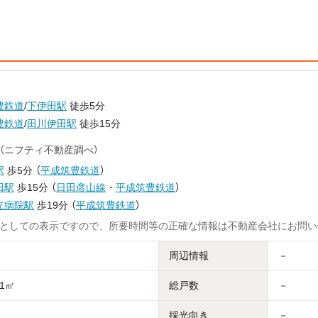
豊鉄道
/
下伊田駅
徒歩5分
豊鉄道
/
田川伊田駅
徒歩15分
（ニフティ不動産調べ）
駅
歩5分
（
平成筑豊鉄道
）
田駅
歩15分
（
日田彦山線
・
平成筑豊鉄道
）
立病院駅
歩19分
（
平成筑豊鉄道
）
としての表示ですので、所要時間等の正確な情報は不動産会社にお問い
周辺情報
－
71㎡
総戸数
－
採光向き
－