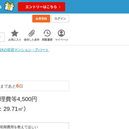
会員登録
ログイン
お気に入り
保存した条件
閲覧履歴
マイページ
 1Kの賃貸マンション・アパート
6
まであと
日
理費等4,500円
29.71㎡）
初期費用を教えてほしい