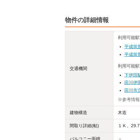
物件の詳細情報
利用可能駅
平成筑
平成筑
利用可能駅
交通機関
下伊田
田川伊
田川市
※参考情報
建物構造
木造
間取り詳細(帖)
１Ｋ、29.
バルコニー面積
－