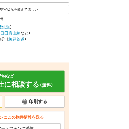
空室状況を教えてほしい
田
豊鉄道
）
（
日田彦山線
など
）
9分
（
筑豊鉄道
）
予約など
社に相談する
（無料）
印刷する
その他
その他
その他
ンにこの物件情報を送る
マートフォンに送信
間取り
その他
その他