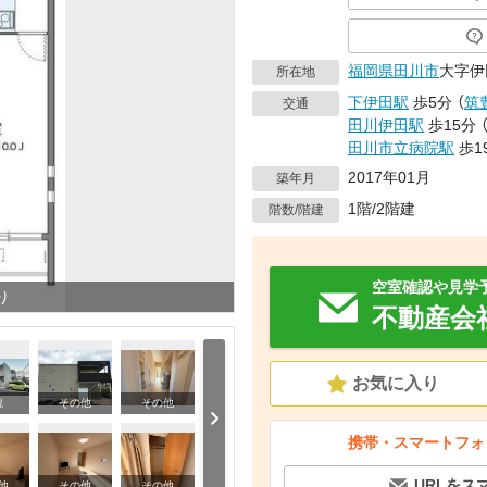
福岡県
田川市
大字伊
所在地
下伊田駅
歩5分
（
筑
交通
田川伊田駅
歩15分
田川市立病院駅
歩1
2017年01月
築年月
1階/2階建
階数/階建
空室確認や見学
り
不動産会
お気に入り
観
その他
その他
携帯・スマートフォ
URLをス
その他
他
その他
その他