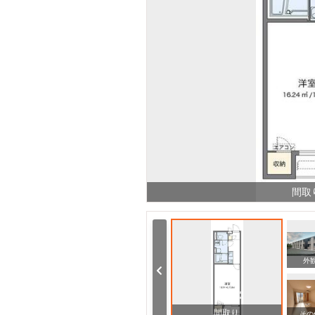
間取
その他
その他
外
間取り
その他
その