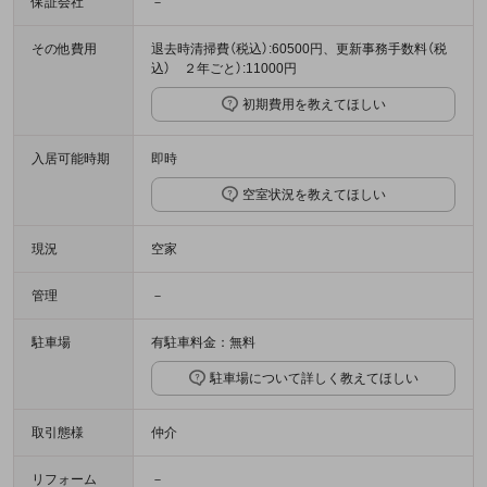
保証会社
－
その他費用
退去時清掃費（税込）:60500円、更新事務手数料（税
込） ２年ごと）:11000円
初期費用を教えてほしい
入居可能時期
即時
空室状況を教えてほしい
現況
空家
管理
－
駐車場
有駐車料金：無料
駐車場について詳しく教えてほしい
取引態様
仲介
リフォーム
－