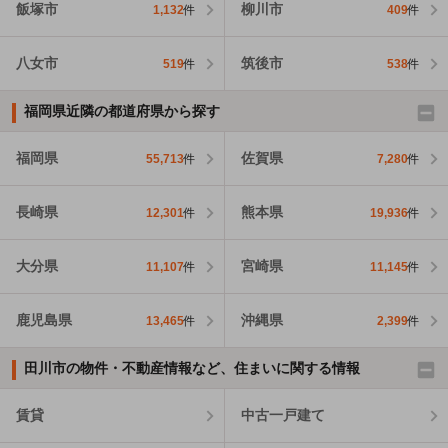
飯塚市
柳川市
1,132
件
409
件
八女市
筑後市
519
件
538
件
福岡県近隣の都道府県から探す
福岡県
佐賀県
55,713
件
7,280
件
長崎県
熊本県
12,301
件
19,936
件
大分県
宮崎県
11,107
件
11,145
件
鹿児島県
沖縄県
13,465
件
2,399
件
田川市の物件・不動産情報など、住まいに関する情報
賃貸
中古一戸建て