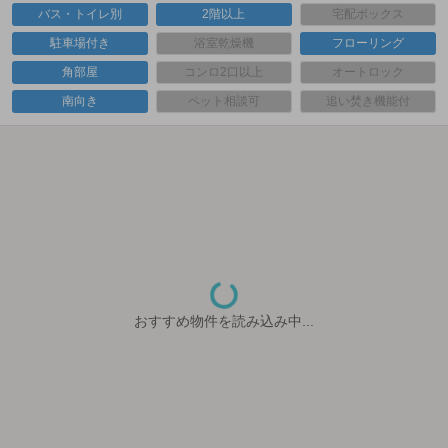
バス・トイレ別
2階以上
宅配ボックス
駐車場付き
浴室乾燥機
フローリング
角部屋
コンロ2口以上
オートロック
南向き
ペット相談可
追い焚き機能付
おすすめ物件を読み込み中...