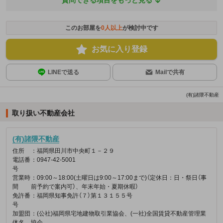
質問できる項目をもっと見る
このお部屋を
0
人以上
が検討中です
お気に入り登録
LINEで送る
Mailで共有
(有)諸隈不動産
取り扱い不動産会社
(有)諸隈不動産
住所
：福岡県田川市中央町１－２９
電話番
：0947-42-5001
号
営業時
：09:00～18:00(土曜日は9:00～17:00まで)（定休日：日・祭日（事
間
前予約で案内可）、年末年始・夏期休暇）
免許番
：福岡県知事免許（７）第１３１５５号
号
加盟団
：(公社)福岡県宅地建物取引業協会、(一社)全国賃貸不動産管理業
体名
協会