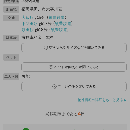
2階/2階建
階数/階建
福岡県田川市大字川宮
所在地
大藪駅
歩5分
（
筑豊鉄道
）
交通
下伊田駅
歩17分
（
筑豊鉄道
）
糸田駅
歩18分
（
筑豊鉄道
）
有駐車料金：無料
駐車場
空き状況やサイズなどを聞いてみる
－
ペット
ペットが飼えるか聞いてみる
可能
二人入居
詳しい条件を聞いてみる
物件情報の詳細をもっと見る
4
掲載期限まであと
日