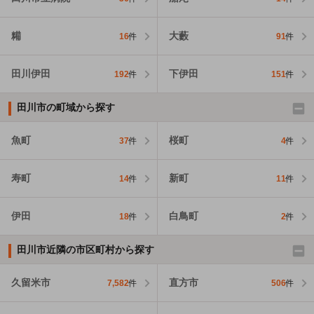
糒
大藪
16
件
91
件
田川伊田
下伊田
192
件
151
件
田川市の町域から探す
魚町
桜町
37
件
4
件
寿町
新町
14
件
11
件
伊田
白鳥町
18
件
2
件
田川市近隣の市区町村から探す
久留米市
直方市
7,582
件
506
件