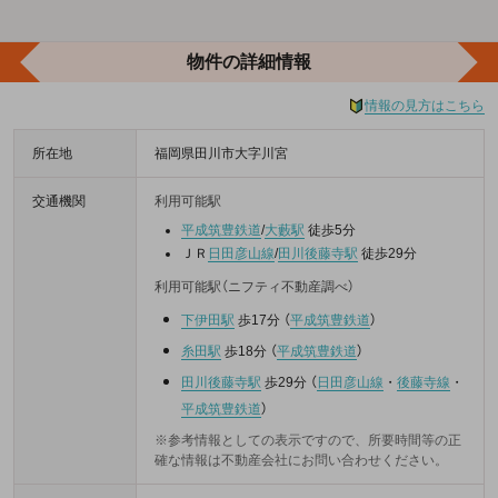
物件の詳細情報
情報の見方はこちら
所在地
福岡県田川市大字川宮
交通機関
利用可能駅
平成筑豊鉄道
/
大藪駅
徒歩5分
ＪＲ
日田彦山線
/
田川後藤寺駅
徒歩29分
利用可能駅（ニフティ不動産調べ）
下伊田駅
歩17分
（
平成筑豊鉄道
）
糸田駅
歩18分
（
平成筑豊鉄道
）
田川後藤寺駅
歩29分
（
日田彦山線
・
後藤寺線
・
平成筑豊鉄道
）
※参考情報としての表示ですので、所要時間等の正
確な情報は不動産会社にお問い合わせください。