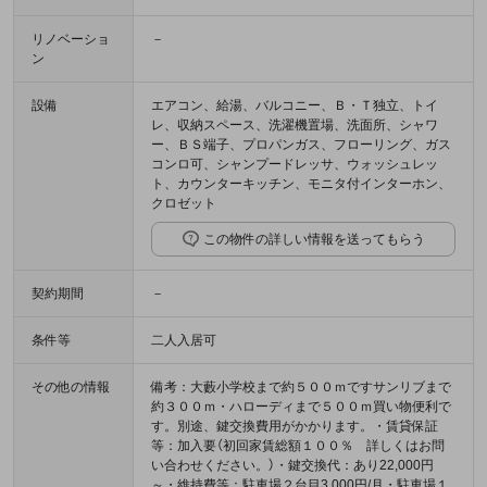
リノベーショ
－
ン
設備
エアコン、給湯、バルコニー、Ｂ・Ｔ独立、トイ
レ、収納スペース、洗濯機置場、洗面所、シャワ
ー、ＢＳ端子、プロパンガス、フローリング、ガス
コンロ可、シャンプードレッサ、ウォッシュレッ
ト、カウンターキッチン、モニタ付インターホン、
クロゼット
この物件の詳しい情報を送ってもらう
契約期間
－
条件等
二人入居可
その他の情報
備考：大藪小学校まで約５００ｍですサンリブまで
約３００ｍ・ハローディまで５００ｍ買い物便利で
す。別途、鍵交換費用がかかります。・賃貸保証
等：加入要（初回家賃総額１００％ 詳しくはお問
い合わせください。）・鍵交換代：あり22,000円
～・維持費等：駐車場２台目3,000円/月・駐車場１