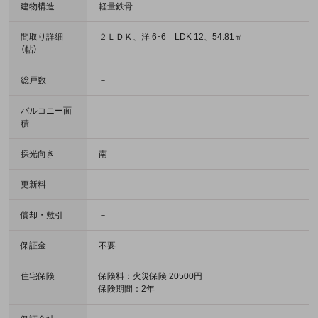
建物構造
軽量鉄骨
間取り詳細
２ＬＤＫ、洋 6･6 LDK 12、54.81㎡
（帖）
総戸数
－
バルコニー面
－
積
採光向き
南
更新料
－
償却・敷引
－
保証金
不要
住宅保険
保険料：火災保険 20500円
保険期間：2年