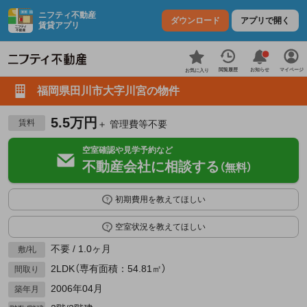
ニフティ不動産
ダウンロード
アプリで開く
賃貸アプリ
お知らせ
閲覧履歴
マイページ
お気に入り
福岡県田川市大字川宮の物件
5.5万円
賃料
＋ 管理費等不要
空室確認や見学予約など
不動産会社に相談する
（無料）
初期費用を教えてほしい
空室状況を教えてほしい
不要 / 1.0ヶ月
敷/礼
2LDK（専有面積：54.81㎡）
間取り
2006年04月
築年月