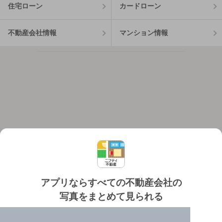
住宅ローン
カードローン
不動産会社情報
マンション情報
アプリならすべての不動産会社の
写真をまとめて見られる
対応機種
個人情報保護ポリシー
利用規約
運営会社
✔️
たくさんの写真でイメージふくらむ
ヘルプ・お問い合わせ
採用情報