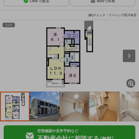
LINEで送る
Mailで共有
(株)チェック・リーシング田川本店
1
/
20
空室確認や見学予約など
不動産会社に相談する
（無料）