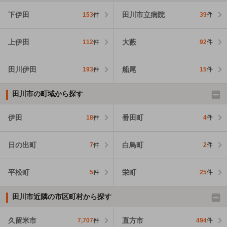
下伊田
田川市立病院
153
件
39
件
上伊田
大藪
112
件
92
件
田川伊田
船尾
193
件
15
件
田川市の町域から探す
伊田
番田町
18
件
4
件
日の出町
白鳥町
7
件
2
件
平松町
栄町
5
件
25
件
田川市近隣の市区町村から探す
久留米市
直方市
7,707
件
494
件