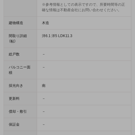
※参考情報としての表示ですので、所要時間等の正
確な情報は不動産会社にお問い合わせください。
建物構造
木造
間取り詳細
洋6.1 洋5 LDK11.3
（帖）
総戸数
－
バルコニー面
－
積
採光向き
南
更新料
－
償却・敷引
－
保証金
－