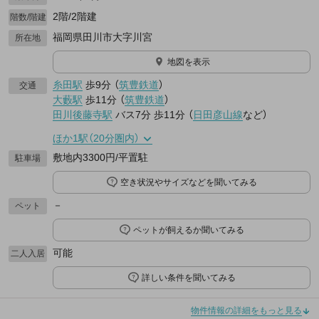
2階/2階建
階数/階建
福岡県田川市大字川宮
所在地
地図を表示
糸田駅
歩9分
（
筑豊鉄道
）
交通
大藪駅
歩11分
（
筑豊鉄道
）
田川後藤寺駅
バス7分
歩11分
（
日田彦山線
など
）
ほか1駅（20分圏内）
敷地内3300円/平置駐
駐車場
空き状況やサイズなどを聞いてみる
－
ペット
ペットが飼えるか聞いてみる
可能
二人入居
詳しい条件を聞いてみる
物件情報の詳細をもっと見る