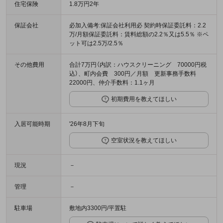
住宅保険
1.8万円2年
保証会社
必加入備考:保証会社利用必 契約時保証委託料：2.2
万/月額保証委託料：賃料総額の2.2％又は5.5％ ※ペ
ット可は2.5万/2.5％
その他費用
合計7万円（内訳：ハウスクリーニング 70000円税
込）、町内会費 300円／月額 更新事務手数料
22000円、仲介手数料：1.1ヶ月
初期費用を教えてほしい
入居可能時期
'26年8月下旬
空室状況を教えてほしい
現況
－
管理
－
駐車場
敷地内3300円/平置駐