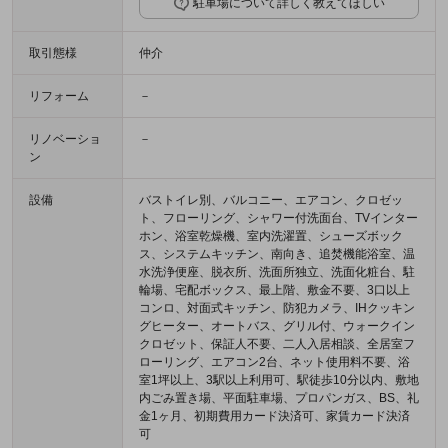
駐車場について詳しく教えてほしい
取引態様
仲介
リフォーム
－
リノベーショ
－
ン
設備
バストイレ別、バルコニー、エアコン、クロゼッ
ト、フローリング、シャワー付洗面台、TVインター
ホン、浴室乾燥機、室内洗濯置、シューズボック
ス、システムキッチン、南向き、追焚機能浴室、温
水洗浄便座、脱衣所、洗面所独立、洗面化粧台、駐
輪場、宅配ボックス、最上階、敷金不要、3口以上
コンロ、対面式キッチン、防犯カメラ、IHクッキン
グヒーター、オートバス、グリル付、ウォークイン
クロゼット、保証人不要、二人入居相談、全居室フ
ローリング、エアコン2台、ネット使用料不要、浴
室1坪以上、3駅以上利用可、駅徒歩10分以内、敷地
内ごみ置き場、平面駐車場、プロパンガス、BS、礼
金1ヶ月、初期費用カード決済可、家賃カード決済
可