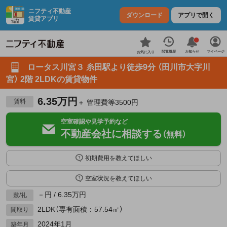
ニフティ不動産
ダウンロード
アプリで開く
賃貸アプリ
お知らせ
閲覧履歴
マイページ
お気に入り
ロータス川宮３ 糸田駅より徒歩9分 （田川市大字川
宮） 2階 2LDKの賃貸物件
6.35万円
賃料
＋ 管理費等3500円
空室確認や見学予約など
不動産会社に相談する
（無料）
初期費用を教えてほしい
空室状況を教えてほしい
－円 / 6.35万円
敷/礼
2LDK（専有面積：57.54㎡）
間取り
2024年1月
築年月