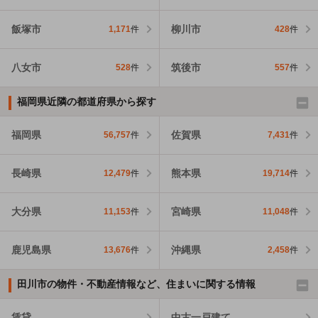
飯塚市
柳川市
1,171
件
428
件
八女市
筑後市
528
件
557
件
福岡県近隣の都道府県から探す
福岡県
佐賀県
56,757
件
7,431
件
長崎県
熊本県
12,479
件
19,714
件
大分県
宮崎県
11,153
件
11,048
件
鹿児島県
沖縄県
13,676
件
2,458
件
田川市の物件・不動産情報など、住まいに関する情報
賃貸
中古一戸建て