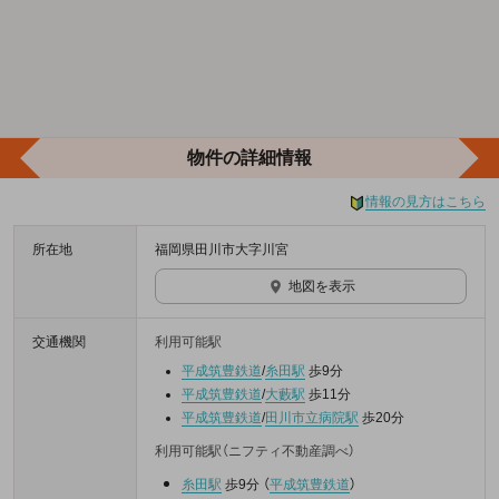
物件の詳細情報
情報の見方はこちら
所在地
福岡県田川市大字川宮
地図を表示
交通機関
利用可能駅
平成筑豊鉄道
/
糸田駅
歩9分
平成筑豊鉄道
/
大藪駅
歩11分
平成筑豊鉄道
/
田川市立病院駅
歩20分
利用可能駅（ニフティ不動産調べ）
糸田駅
歩9分
（
平成筑豊鉄道
）