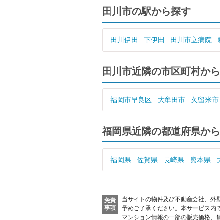
田川市の駅から探す
田川伊田
下伊田
田川市立病院
田川市近隣の市区町村から
福岡市早良区
大牟田市
久留米市
福岡県近隣の都道府県から
福岡県
佐賀県
長崎県
熊本県
当サイトの物件及び不動産会社、外
免責
事項
予めご了承ください。
本サービス内
マンション情報の一部の販売価格、