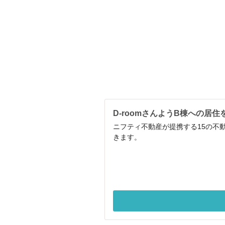
D-roomさんようB棟への居
ニフティ不動産が提携する15の不
きます。