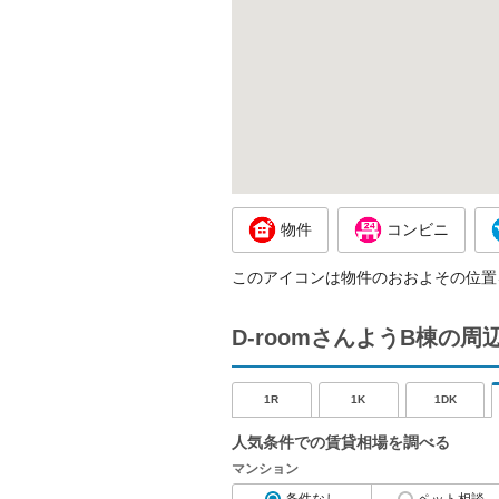
物件
コンビニ
このアイコンは物件のおおよその位置
D-roomさんようB棟の
1R
1K
1DK
人気条件での賃貸相場を調べる
マンション
条件なし
ペット相談