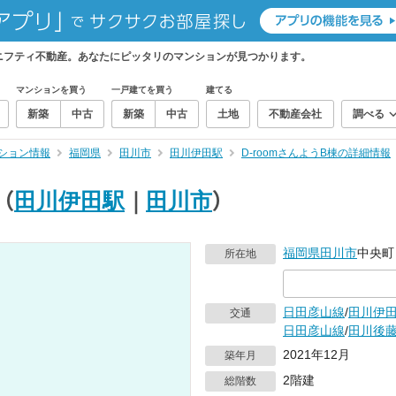
らニフティ不動産。あなたにピッタリのマンションが見つかります。
マンションを買う
一戸建てを買う
建てる
新築
中古
新築
中古
土地
不動産会社
調べる
ション情報
福岡県
田川市
田川伊田駅
D-roomさんようB棟の詳細情報
（
田川伊田駅
｜
田川市
）
福岡県
田川市
中央町
所在地
日田彦山線
/
田川伊
交通
日田彦山線
/
田川後
2021年12月
築年月
2階建
総階数