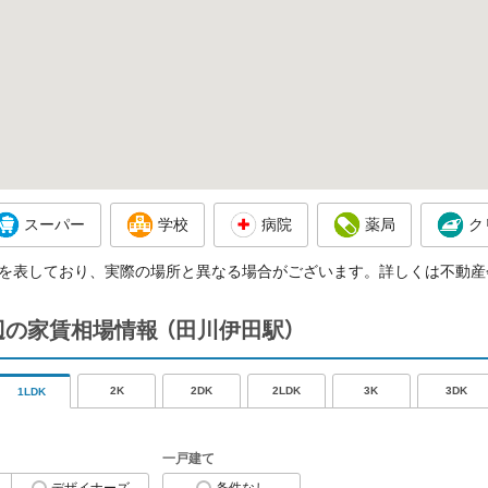
スーパー
学校
病院
薬局
ク
を表しており、実際の場所と異なる場合がございます。詳しくは不動産
周辺の家賃相場情報
（田川伊田駅）
2K
2DK
2LDK
3K
3DK
1LDK
一戸建て
デザイナーズ
条件なし