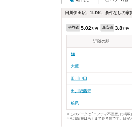
田川伊田駅、1LDK、条件なしの家
5.02
3.8
平均値
最安値
万円
万円
近隣の駅
糒
大藪
田川伊田
田川後藤寺
船尾
※このデータは「ニフティ不動産」に掲載さ
※相場情報はあくまで参考値です。目安