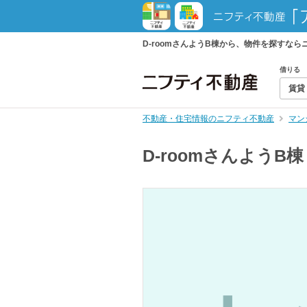
D-roomさんようB棟から、物件を探すな
借りる
賃貸
不動産・住宅情報のニフティ不動産
マン
D-roomさんようB棟