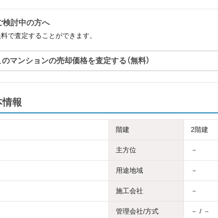
をご検討中の方へ
を無料で査定することができます。
このマンションの売却価格を査定する（無料）
本情報
階建
2階建
主方位
－
用途地域
－
施工会社
－
管理会社/方式
－ / －