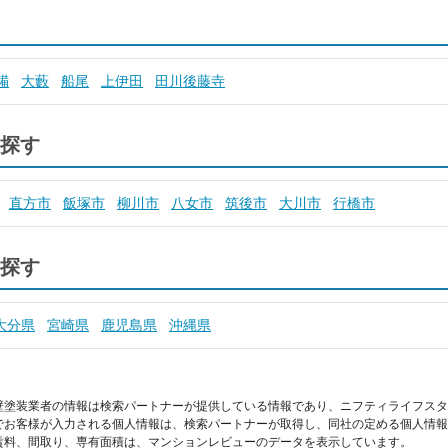
糒
大藪
船尾
上伊田
田川後藤寺
探す
直方市
飯塚市
柳川市
八女市
筑後市
大川市
行橋市
探す
大分県
宮崎県
鹿児島県
沖縄県
壁塗装業者の情報は検索パートナーが提供している情報であり、ニフティライフスタ
でお客様が入力される個人情報は、検索パートナーが取得し、同社の定める個人情報
賃料、間取り、専有面積は、マンションレビューのデータを表示しています。