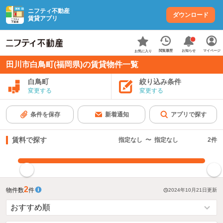
ニフティ不動産
ダウンロード
賃貸アプリ
お知らせ
閲覧履歴
マイページ
お気に入り
田川市白鳥町(福岡県)の賃貸物件一覧
白鳥町
絞り込み条件
変更する
変更する
条件を保存
新着通知
アプリで探す
賃料で探す
指定なし
〜
指定なし
2
件
指定した賃料で絞り込む
2
物件数
件
2024年10月21日
更新