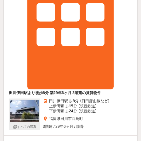
田川伊田駅より徒歩8分 築29年6ヶ月 3階建の賃貸物件
田川伊田駅 歩
8
分 （日田彦山線
など
）
上伊田駅 歩
15
分 （筑豊鉄道）
下伊田駅 歩
24
分 （筑豊鉄道）
福岡県田川市白鳥町
3階建 / 29年6ヶ月 / 鉄骨
すべての写真