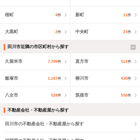
桜町
新町
4
件
11
件
大黒町
中央町
2
件
23
件
田川市近隣の市区町村から探す
久留米市
直方市
7,709
件
512
件
飯塚市
柳川市
1,167
件
430
件
八女市
筑後市
528
件
550
件
不動産会社・不動産屋から探す
田川市の不動産会社・不動産屋から探す