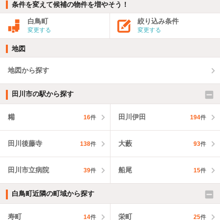
条件を変えて候補の物件を増やそう！
白鳥町
絞り込み条件
変更する
変更する
地図
地図から探す
田川市の駅から探す
糒
田川伊田
16
件
194
件
田川後藤寺
大藪
138
件
93
件
田川市立病院
船尾
39
件
15
件
白鳥町近隣の町域から探す
寿町
栄町
14
件
25
件