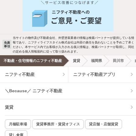
人気のこだわり条件
バス・トイレ別
2階以上
駐車場あり
ペット相談
当サイトの物件及び不動産会社、外壁塗装業者の情報は検索パートナーが提供している情
報であり、ニフティライフスタイル株式会社は内容の責任を負わないことを予めご了承く
免責
洗濯機置場あり
独立洗面台
事項
ださい。本サービス内でお客様が入力される個人情報は、検索パートナーが取得し、同社
の定める個人情報規約に従って取り扱われます。
エアコンあり
都市ガス
不動産・住宅情報のニフティ不動産
賃貸
福岡県
田川市
ニフティ不動産
ニフティ不動産アプリ
温水洗浄便座
オートロック
コンロ2口以上
追焚き機能
＼Because／ ニフティ不動産
TV付インターホン
角部屋
賃貸
新着のみ
インターネット無料
月極駐車場
賃貸事務所・賃貸オフィス
貸店舗・店舗賃貸
貸し倉庫
該当件数: