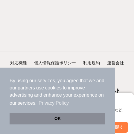
対応機種
個人情報保護ポリシー
利用規約
運営会社
ヘルプ・お問い合わせ
採用情報
By using our services, you agree that we and
our
partners
use cookies to improve
advertising and enhance your experience on
アプリに切り替えて、サクサクお部屋探し
our services.
Privacy Policy
会員登録なしですぐ使える。マップ検索やお気に入り保存など、
©NIFTY Lifestyle Co., Ltd.
アプリ限定の便利な機能が使えます！
OK
Web版で続行
アプリを開く
市区町村を変更
絞り込み条件を変更