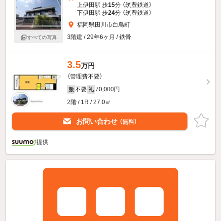
上伊田駅 歩
15
分 （筑豊鉄道）
下伊田駅 歩
24
分 （筑豊鉄道）
福岡県田川市白鳥町
3階建 / 29年6ヶ月 / 鉄骨
すべての写真
3.5
万円
（管理費不要）
不要
70,000円
敷
礼
2階 / 1R / 27.0㎡
お問い合わせ
（無料）
提供