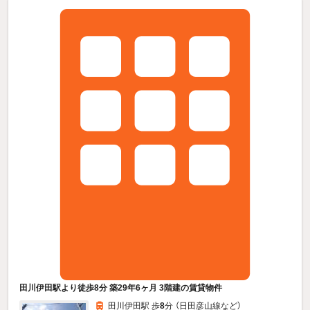
田川伊田駅より徒歩8分 築29年6ヶ月 3階建の賃貸物件
田川伊田駅 歩
8
分 （日田彦山線
など
）