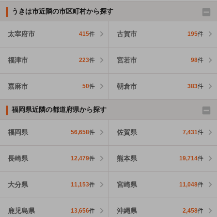
うきは市近隣の市区町村から探す
太宰府市
古賀市
415
件
195
件
福津市
宮若市
223
件
98
件
嘉麻市
朝倉市
50
件
383
件
福岡県近隣の都道府県から探す
福岡県
佐賀県
56,658
件
7,431
件
長崎県
熊本県
12,479
件
19,714
件
大分県
宮崎県
11,153
件
11,048
件
鹿児島県
沖縄県
13,656
件
2,458
件