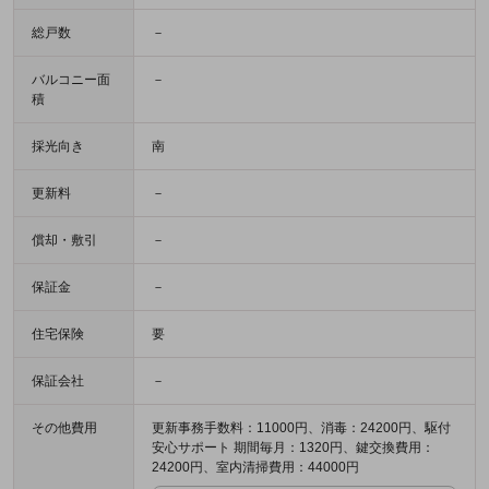
総戸数
－
バルコニー面
－
積
採光向き
南
更新料
－
償却・敷引
－
保証金
－
住宅保険
要
保証会社
－
その他費用
更新事務手数料：11000円、消毒：24200円、駆付
安心サポート 期間毎月：1320円、鍵交換費用：
24200円、室内清掃費用：44000円