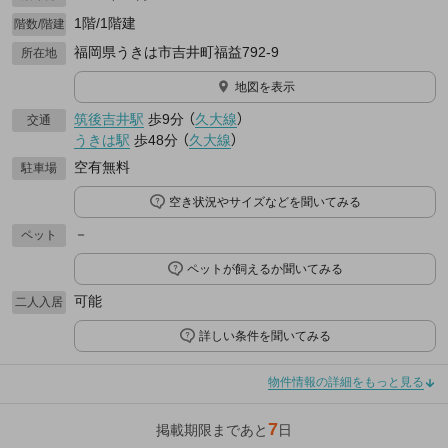
1階/1階建
階数/階建
福岡県うきは市吉井町福益792-9
所在地
地図を表示
筑後吉井駅
歩9分
（
久大線
）
交通
うきは駅
歩48分
（
久大線
）
空有無料
駐車場
空き状況やサイズなどを聞いてみる
－
ペット
ペットが飼えるか聞いてみる
可能
二人入居
詳しい条件を聞いてみる
物件情報の詳細をもっと見る
7
掲載期限まであと
日