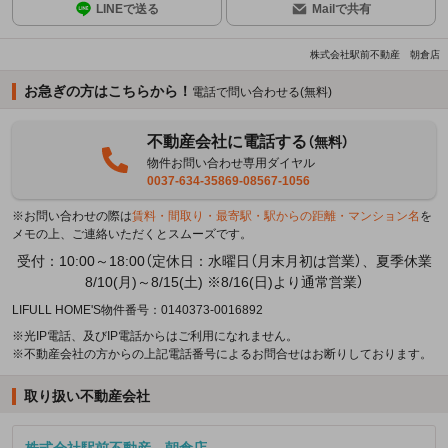
LINEで送る
Mailで共有
株式会社駅前不動産 朝倉店
お急ぎの方はこちらから！
電話で問い合わせる(無料)
不動産会社に電話する
（無料）
物件お問い合わせ専用ダイヤル
0037-634-35869-08567-1056
※お問い合わせの際は
賃料・間取り・最寄駅・駅からの距離・マンション名
を
メモの上、ご連絡いただくとスムーズです。
受付：10:00～18:00（定休日：水曜日（月末月初は営業）、夏季休業
8/10(月)～8/15(土) ※8/16(日)より通常営業）
LIFULL HOME'S物件番号：0140373-0016892
※光IP電話、及びIP電話からはご利用になれません。
※不動産会社の方からの上記電話番号によるお問合せはお断りしております。
取り扱い不動産会社
株式会社駅前不動産 朝倉店