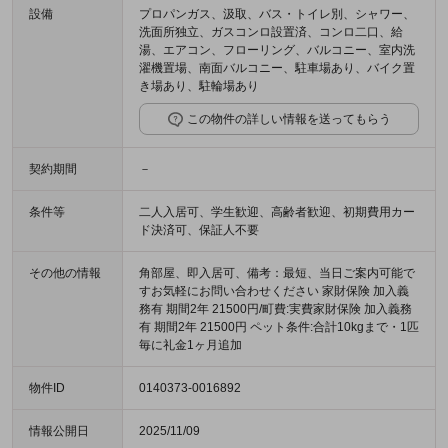
設備
プロパンガス、汲取、バス・トイレ別、シャワー、
洗面所独立、ガスコンロ設置済、コンロ二口、給
湯、エアコン、フローリング、バルコニー、室内洗
濯機置場、南面バルコニー、駐車場あり、バイク置
き場あり、駐輪場あり
この物件の詳しい情報を送ってもらう
契約期間
－
条件等
二人入居可、学生歓迎、高齢者歓迎、初期費用カー
ド決済可、保証人不要
その他の情報
角部屋、即入居可、備考：最短、当日ご案内可能で
すお気軽にお問い合わせください 家財保険 加入義
務有 期間2年 21500円/町費:実費家財保険 加入義務
有 期間2年 21500円 ペット条件:合計10kgまで・1匹
毎に礼金1ヶ月追加
物件ID
0140373-0016892
情報公開日
2025/11/09