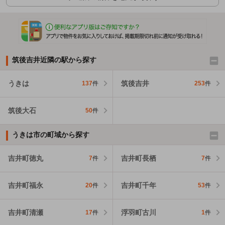
筑後吉井近隣の駅から探す
うきは
筑後吉井
137
件
253
件
筑後大石
50
件
うきは市の町域から探す
吉井町徳丸
吉井町長栖
7
件
7
件
吉井町福永
吉井町千年
20
件
53
件
吉井町清瀬
浮羽町古川
17
件
1
件