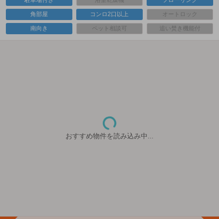
駐車場付き
浴室乾燥機
フローリング
角部屋
コンロ2口以上
オートロック
南向き
ペット相談可
追い焚き機能付
おすすめ物件を読み込み中...