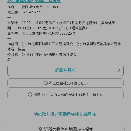
住所
：福岡県朝倉市甘木1959-1
電話番
：0946-21-7733
号
営業時
：10:00～18:00（定休日：水曜日（月末月初は営業）、夏季休業
間
8/10(月)～8/15(土) ※8/16(日)より通常営業）
免許番
：国土交通大臣免許(04)第007725号
号
加盟団
：(一社)九州不動産公正取引協議会、(公社)福岡県宅地建物取引業
体名
協会
公取協
：(公社)全国宅地建物取引業保証協会
名
詳細を見る
不動産会社に相談したい
掲載されていない物件があれば教えてほしい
他の取り扱い不動産会社を表示
近隣の物件を地図から探す