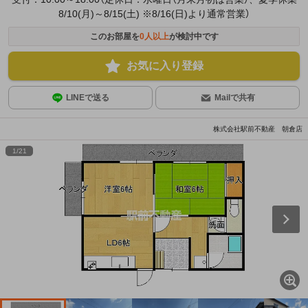
8/10(月)～8/15(土) ※8/16(日)より通常営業）
このお部屋を
0
人以上
が検討中です
お気に入り登録
LINEで送る
Mailで共有
株式会社駅前不動産 朝倉店
1
/
21