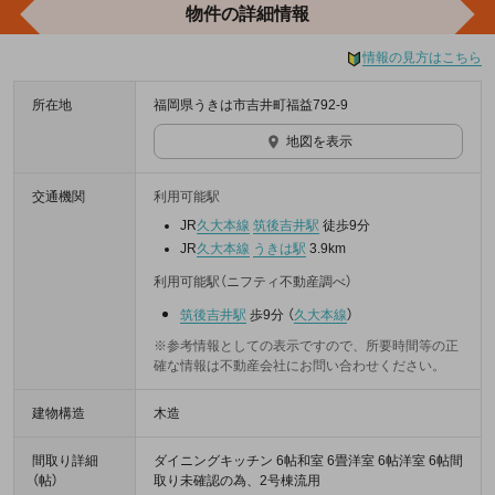
物件の詳細情報
情報の見方はこちら
所在地
福岡県うきは市吉井町福益792-9
地図を表示
交通機関
利用可能駅
JR
久大本線
筑後吉井駅
徒歩9分
JR
久大本線
うきは駅
3.9km
利用可能駅（ニフティ不動産調べ）
筑後吉井駅
歩9分
（
久大本線
）
※参考情報としての表示ですので、所要時間等の正
確な情報は不動産会社にお問い合わせください。
建物構造
木造
間取り詳細
ダイニングキッチン 6帖和室 6畳洋室 6帖洋室 6帖間
（帖）
取り未確認の為、2号棟流用