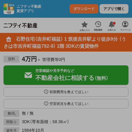
ニフティ不動産
ダウンロード
アプリで開く
賃貸アプリ
お知らせ
閲覧履歴
マイページ
お気に入り
石野住宅（吉井町福益） 1 筑後吉井駅より徒歩9分 （う
きは市吉井町福益792-9） 1階 3DKの賃貸物件
4万円
賃料
＋ 管理費等0円
空室確認や見学予約など
不動産会社に相談する
（無料）
初期費用を教えてほしい
空室状況を教えてほしい
無 / 無
敷/礼
3DK（専有面積：58.36㎡）
間取り
1984年10月
築年月