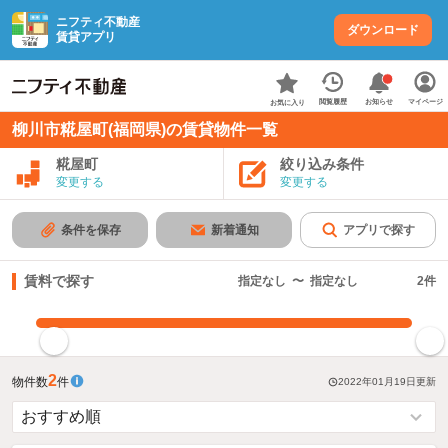
ニフティ不動産
ダウンロード
賃貸アプリ
お知らせ
閲覧履歴
マイページ
お気に入り
柳川市糀屋町(福岡県)の賃貸物件一覧
糀屋町
絞り込み条件
変更する
変更する
条件を保存
新着通知
アプリで探す
賃料で探す
指定なし
〜
指定なし
2
件
指定した賃料で絞り込む
2
物件数
件
2022年01月19日
更新