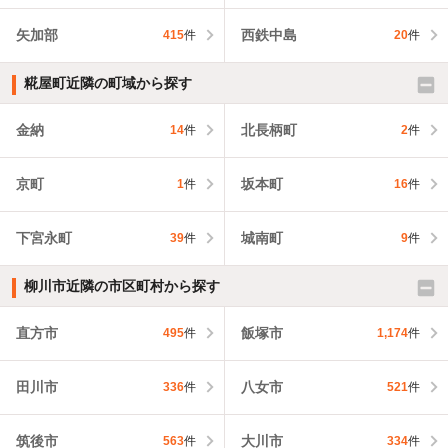
矢加部
西鉄中島
415
件
20
件
糀屋町近隣の町域から探す
金納
北長柄町
14
件
2
件
京町
坂本町
1
件
16
件
下宮永町
城南町
39
件
9
件
柳川市近隣の市区町村から探す
直方市
飯塚市
495
件
1,174
件
田川市
八女市
336
件
521
件
筑後市
大川市
563
件
334
件