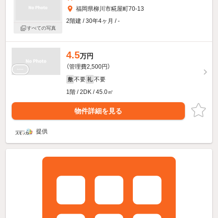
福岡県柳川市糀屋町70-13
2階建 / 30年4ヶ月 / -
すべての写真
4.5
万円
（管理費2,500円）
不要
不要
敷
礼
1階 / 2DK / 45.0㎡
物件詳細を見る
提供