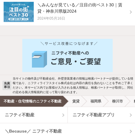
＼みんなが見ている／注目の街ベスト30｜賃
貸・神奈川県版2024
2024年05月16日
他の人はこんな条件で絞り込んでいます！
人気のこだわり条件
新着物件メール通知
バス・トイレ別
2階以上
検索中の条件の新着物件情報をいち早く
駐車場あり
ペット相談
お知らせします
当サイトの物件及び不動産会社、外壁塗装業者の情報は検索パートナーが提供している情
報であり、ニフティライフスタイル株式会社は内容の責任を負わないことを予めご了承く
免責
洗濯機置場あり
独立洗面台
事項
ださい。本サービス内でお客様が入力される個人情報は、検索パートナーが取得し、同社
新着メール通知を受け取る
の定める個人情報規約に従って取り扱われます。
エアコンあり
都市ガス
不動産・住宅情報のニフティ不動産
賃貸
福岡県
柳川市
ニフティ不動産
ニフティ不動産アプリ
温水洗浄便座
オートロック
コンロ2口以上
追焚き機能
＼Because／ ニフティ不動産