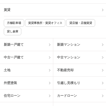
TV付インターホン
角部屋
賃貸
新着のみ
インターネット無料
月極駐車場
賃貸事務所・賃貸オフィス
貸店舗・店舗賃貸
貸し倉庫
該当件数:
物件一覧に反映
2
件
新築一戸建て
新築マンション
中古一戸建て
中古マンション
土地
不動産売却
外壁塗装
引越し見積もり
住宅ローン
カードローン