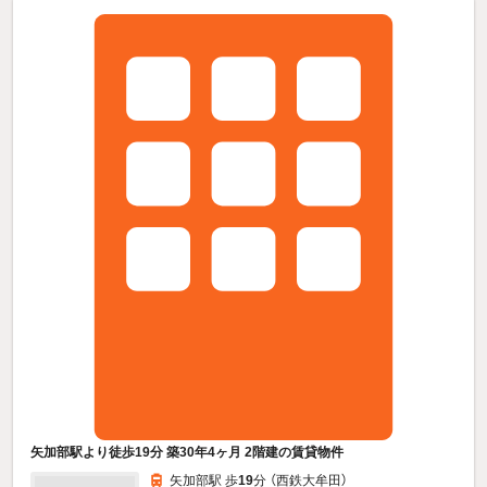
矢加部駅より徒歩19分 築30年4ヶ月 2階建の賃貸物件
矢加部駅 歩
19
分 （西鉄大牟田）