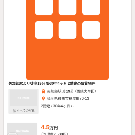
矢加部駅より徒歩19分 築30年4ヶ月 2階建の賃貸物件
矢加部駅 歩
19
分 （西鉄大牟田）
福岡県柳川市糀屋町70-13
2階建 / 30年4ヶ月 / -
すべての写真
4.5
万円
（管理費2,500円）