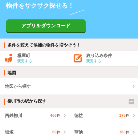
物件をサクサク探せる！
アプリをダウンロード
条件を変えて候補の物件を増やそう！
糀屋町
絞り込み条件
変更する
変更する
地図
地図から探す
柳川市の駅から探す
西鉄柳川
徳益
466
件
175
件
塩塚
蒲池
69
件
360
件