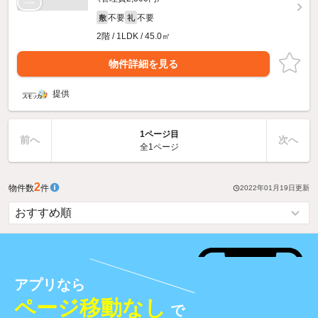
不要
不要
敷
礼
2階 / 1LDK / 45.0㎡
物件詳細を見る
提供
1ページ目
前へ
次へ
全1ページ
2
物件数
件
2022年01月19日
更新
アプリなら
ページ移動なし
で