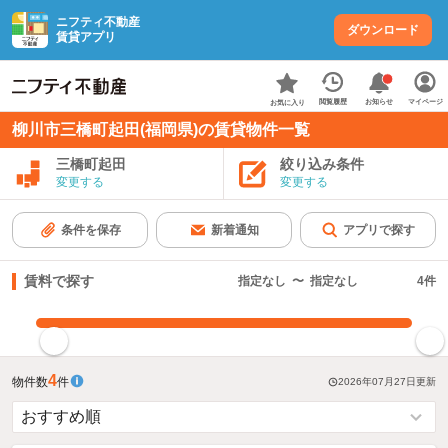
ニフティ不動産
ダウンロード
賃貸アプリ
お知らせ
閲覧履歴
マイページ
お気に入り
柳川市三橋町起田(福岡県)の賃貸物件一覧
三橋町起田
絞り込み条件
変更する
変更する
条件を保存
新着通知
アプリで探す
賃料で探す
指定なし
〜
指定なし
4
件
指定した賃料で絞り込む
4
物件数
件
2026年07月27日
更新