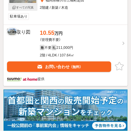
福岡県柳川市三橋町起田
2階建 / 新築 / 木造
すべての写真
駐車場あり
10.55
万円
（管理費不要）
不要
211,000円
敷
礼
2階 / 4LDK / 107.64㎡
お問い合わせ
（無料）
提供