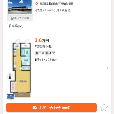
福岡県柳川市三橋町起田
2階建 / 19年3ヶ月 / 鉄骨造
すべての写真
駐車場あり
3.6
万円
（管理費不要）
不要
不要
敷
礼
1階 / 1K / 27.0㎡
お問い合わせ
（無料）