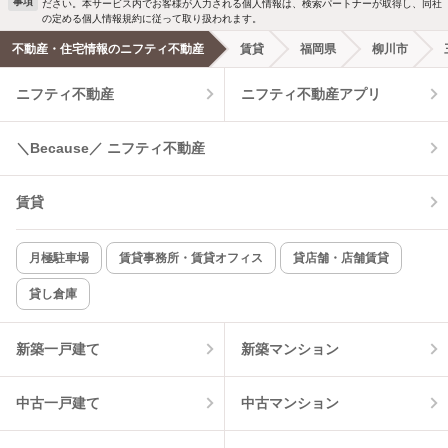
事項
ださい。本サービス内でお客様が入力される個人情報は、検索パートナーが取得し、同社
洗濯機置場あり
独立洗面台
の定める個人情報規約に従って取り扱われます。
不動産・住宅情報のニフティ不動産
賃貸
福岡県
柳川市
エアコンあり
都市ガス
ニフティ不動産
ニフティ不動産アプリ
温水洗浄便座
オートロック
＼Because／ ニフティ不動産
コンロ2口以上
追焚き機能
賃貸
TV付インターホン
角部屋
新着のみ
インターネット無料
月極駐車場
賃貸事務所・賃貸オフィス
貸店舗・店舗賃貸
貸し倉庫
該当件数:
物件一覧に反映
4
件
新築一戸建て
新築マンション
中古一戸建て
中古マンション