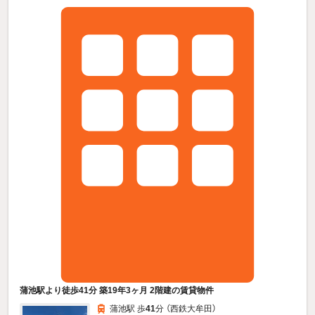
蒲池駅より徒歩41分 築19年3ヶ月 2階建の賃貸物件
蒲池駅 歩
41
分 （西鉄大牟田）