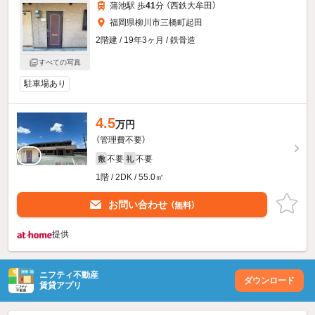
蒲池駅 歩
41
分 （西鉄大牟田）
福岡県柳川市三橋町起田
2階建 / 19年3ヶ月 / 鉄骨造
すべての写真
駐車場あり
4.5
万円
（管理費不要）
不要
不要
敷
礼
1階 / 2DK / 55.0㎡
お問い合わせ
（無料）
提供
ニフティ不動産
ダウンロード
賃貸アプリ