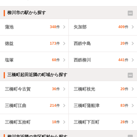
柳川市の駅から探す
蒲池
矢加部
348
件
409
件
徳益
西鉄中島
173
件
20
件
塩塚
西鉄柳川
68
件
441
件
三橋町起田近隣の町域から探す
三橋町今古賀
三橋町枝光
36
件
20
件
三橋町江曲
三橋町蒲船津
214
件
83
件
三橋町五拾町
三橋町下百町
18
件
28
件
柳川市近隣の市区町村から探す