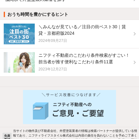
おうち時間を豊かにするヒント
＼みんなが見ている／注目の街ベスト30｜賃
貸・京都府版2024
2024年09月27日
ニフティ不動産のこだわり条件検索がすごい！
担当者が推す便利なこだわり条件11選
2023年12月27日
他の人はこんな条件で絞り込んでいます！
人気のこだわり条件
バス・トイレ別
2階以上
駐車場あり
ペット相談
当サイトの物件及び不動産会社、外壁塗装業者の情報は検索パートナーが提供している情
報であり、ニフティライフスタイル株式会社は内容の責任を負わないことを予めご了承く
免責