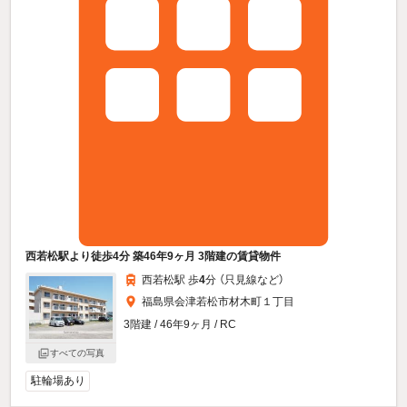
西若松駅より徒歩4分 築46年9ヶ月 3階建の賃貸物件
西若松駅 歩
4
分 （只見線
など
）
福島県会津若松市材木町１丁目
3階建 / 46年9ヶ月 / RC
すべての写真
駐輪場あり