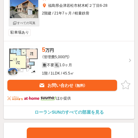
福島県会津若松市材木町２丁目6-28
2階建 / 21年7ヶ月 / 軽量鉄骨
すべての写真
駐車場あり
5
万円
（管理費5,000円）
不要
1.0ヶ月
敷
礼
1階 / 1LDK / 45.5㎡
お問い合わせ
（無料）
ほか提供
ローランSUNのすべての部屋を見る