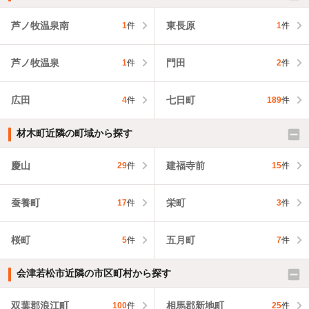
芦ノ牧温泉南
東長原
1
件
1
件
芦ノ牧温泉
門田
1
件
2
件
広田
七日町
4
件
189
件
材木町近隣の町域から探す
慶山
建福寺前
29
件
15
件
蚕養町
栄町
17
件
3
件
桜町
五月町
5
件
7
件
会津若松市近隣の市区町村から探す
双葉郡浪江町
相馬郡新地町
100
件
25
件