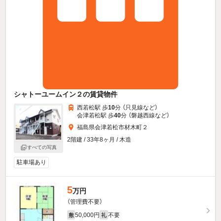
シャトーユームイン２の賃貸物件
西若松駅 歩
10
分 （只見線
など
）
会津若松駅 歩
40
分 （磐越西線
など
）
福島県会津若松市材木町２
2階建 / 33年8ヶ月 / 木造
すべての写真
駐車場あり
5
万円
（管理費不要）
50,000円
不要
敷
礼