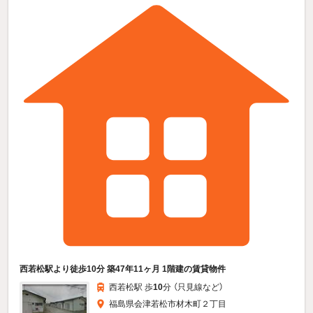
西若松駅より徒歩10分 築47年11ヶ月 1階建の賃貸物件
西若松駅 歩
10
分 （只見線
など
）
福島県会津若松市材木町２丁目