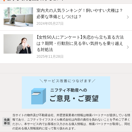
室内犬の人気ランキング！飼いやすい犬種は？
必要な準備としつけは？
2024年05月27日
【女性50人にアンケート】失恋から立ち直る方法
は？期間・行動別に見る辛い気持ちを乗り越え
る対処法
2025年11月28日
他の人はこんな条件で絞り込んでいます！
人気のこだわり条件
バス・トイレ別
2階以上
駐車場あり
ペット相談
当サイトの物件及び不動産会社、外壁塗装業者の情報は検索パートナーが提供している情
報であり、ニフティライフスタイル株式会社は内容の責任を負わないことを予めご了承く
免責
事項
ださい。本サービス内でお客様が入力される個人情報は、検索パートナーが取得し、同社
洗濯機置場あり
独立洗面台
の定める個人情報規約に従って取り扱われます。