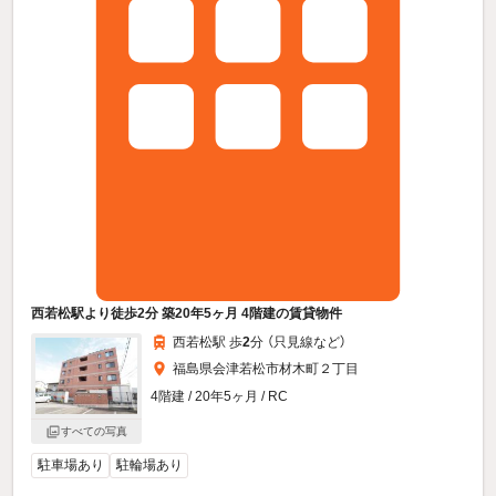
西若松駅より徒歩2分 築20年5ヶ月 4階建の賃貸物件
西若松駅 歩
2
分 （只見線
など
）
福島県会津若松市材木町２丁目
4階建 / 20年5ヶ月 / RC
すべての写真
駐車場あり
駐輪場あり