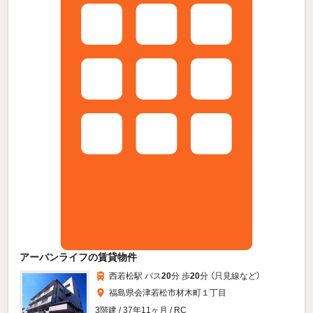
アーバンライフの賃貸物件
西若松駅 バス
20
分 歩
20
分 （只見線
など
）
福島県会津若松市材木町１丁目
3階建 / 37年11ヶ月 / RC