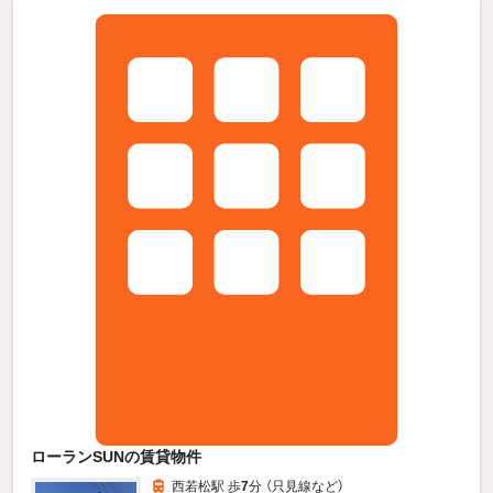
ローランSUNの賃貸物件
西若松駅 歩
7
分 （只見線
など
）