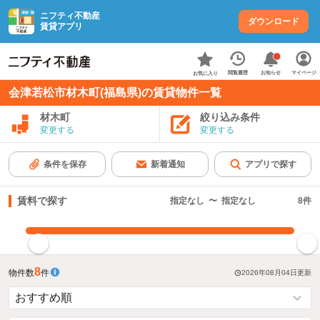
ニフティ不動産
ダウンロード
賃貸アプリ
お知らせ
閲覧履歴
マイページ
お気に入り
会津若松市材木町(福島県)の賃貸物件一覧
材木町
絞り込み条件
変更する
変更する
条件を保存
新着通知
アプリで探す
賃料で探す
指定なし
〜
指定なし
8
件
指定した賃料で絞り込む
8
物件数
件
2026年08月04日
更新