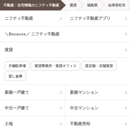
不動産・住宅情報のニフティ不動産
賃貸
福島県
会津若松市
エアコンあり
都市ガス
ニフティ不動産
ニフティ不動産アプリ
温水洗浄便座
オートロック
＼Because／ ニフティ不動産
コンロ2口以上
追焚き機能
賃貸
TV付インターホン
角部屋
新着のみ
インターネット無料
月極駐車場
賃貸事務所・賃貸オフィス
貸店舗・店舗賃貸
貸し倉庫
該当件数:
物件一覧に反映
8
件
新築一戸建て
新築マンション
中古一戸建て
中古マンション
土地
不動産売却