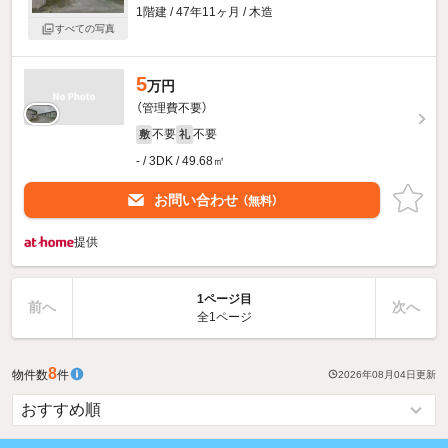
1階建 / 47年11ヶ月 / 木造
すべての写真
5
万円
（管理費不要）
不要
不要
敷
礼
- / 3DK / 49.68㎡
お問い合わせ
（無料）
提供
1ページ目
前へ
次へ
全1ページ
8
物件数
件
2026年08月04日
更新