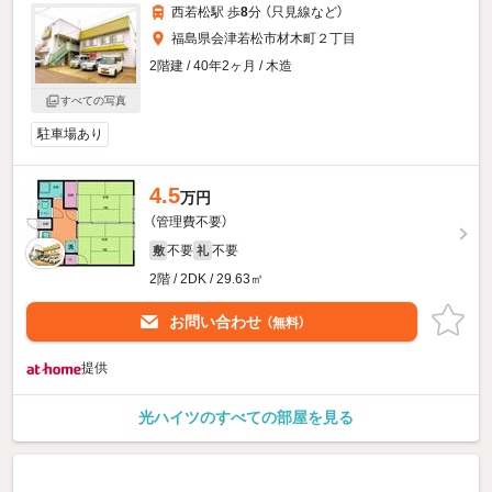
西若松駅 歩
8
分 （只見線
など
）
福島県会津若松市材木町２丁目
2階建 / 40年2ヶ月 / 木造
すべての写真
駐車場あり
4.5
万円
（管理費不要）
不要
不要
敷
礼
2階 / 2DK / 29.63㎡
お問い合わせ
（無料）
提供
光ハイツのすべての部屋を見る