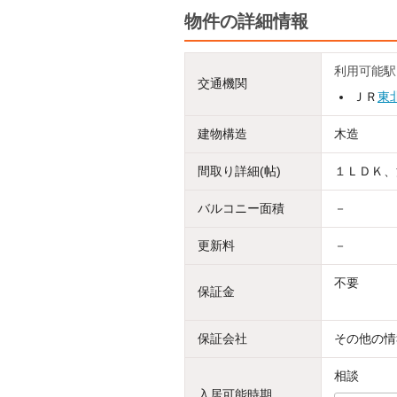
物件の詳細情報
利用可能駅
交通機関
ＪＲ
東
建物構造
木造
間取り詳細(帖)
１ＬＤＫ、洋 
バルコニー面積
－
更新料
－
不要
保証金
保証会社
その他の情
相談
入居可能時期