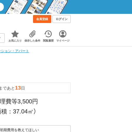
会員登録
ログイン
お気に入り
保存した条件
閲覧履歴
マイページ
マンション・アパート
13
まであと
日
理費等3,500円
積：37.04㎡）
初期費用を教えてほしい