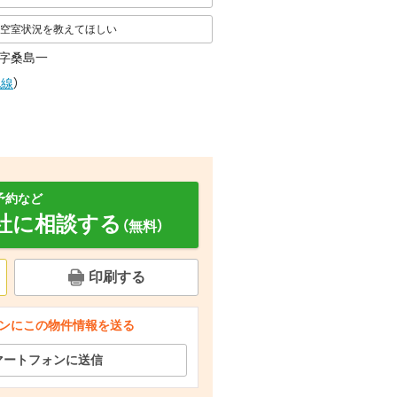
空室状況を教えてほしい
字桑島一
北線
）
予約など
社に相談する
（無料）
印刷する
ンにこの物件情報を送る
その他
その他
その他
マートフォンに送信
間取り
その他