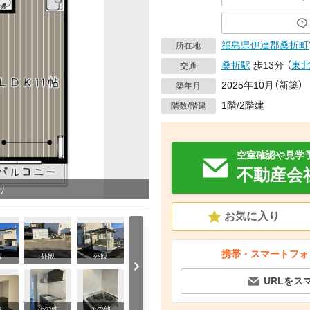
福島県
伊達郡桑折町
所在地
桑折駅
歩13分
（
東
交通
2025年10月（新築）
築年月
1階/2階建
階数/階建
空室確認や見学
不動産会
り
お気に入り
携帯・スマートフォ
観
外観
外観
URLをス
その他
内
その他
その他