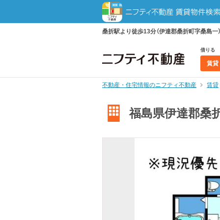
桑折駅より徒歩13分（伊達郡桑折町字桑島一） 
借りる
賃貸
不動産・住宅情報のニフティ不動産
賃貸
福島県伊達郡桑