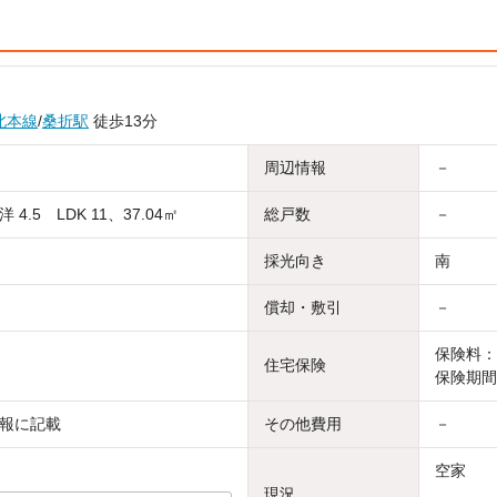
北本線
/
桑折駅
徒歩13分
周辺情報
－
4.5 LDK 11、37.04㎡
総戸数
－
採光向き
南
償却・敷引
－
保険料：1
住宅保険
保険期間
報に記載
その他費用
－
空家
現況