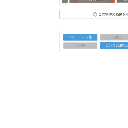
この物件の画像を
バス・トイレ別
2階以上
角部屋
コンロ2口以