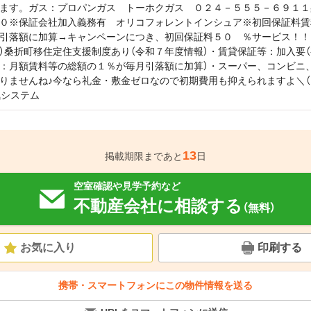
ます。ガス：プロパンガス トーホクガス ０２４－５５５－６９１１
０※保証会社加入義務有 オリコフォレントインシュア※初回保証料賃
引落額に加算→キャンペーンにつき、初回保証料５０ ％サービス！！
）桑折町移住定住支援制度あり（令和７年度情報）・賃貸保証等：加入
：月額賃料等の総額の１％が毎月引落額に加算）・スーパー、コンビニ
りませんね♪今なら礼金・敷金ゼロなので初期費用も抑えられますよ＼（
気システム
13
掲載期限まであと
日
空室確認や見学予約など
不動産会社に相談する
（無料）
お気に入り
印刷する
携帯・スマートフォンにこの物件情報を送る