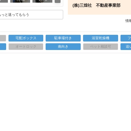
(株)三煌社 不動産事業部
もっと送ってもらう
情報
宅配ボックス
駐車場付き
浴室乾燥機
上
オートロック
南向き
ペット相談可
追