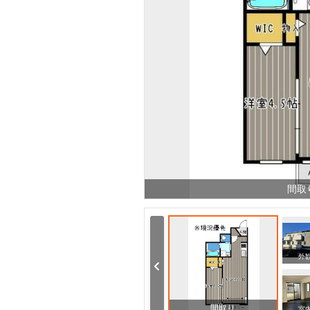
間取
その他
その他
外
間取り
室