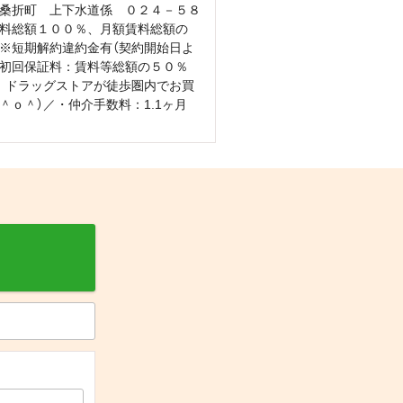
桑折町 上下水道係 ０２４－５８
料総額１００％、月額賃料総額の
※短期解約違約金有（契約開始日よ
要（初回保証料：賃料等総額の５０％
、ドラッグストアが徒歩圏内でお買
＾ｏ＾）／・仲介手数料：1.1ヶ月