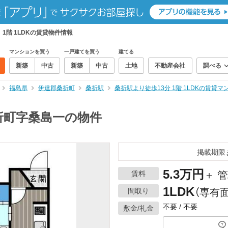
1階 1LDKの賃貸物件情報
マンションを買う
一戸建てを買う
建てる
新築
中古
新築
中古
土地
不動産会社
調べる
福島県
伊達郡桑折町
桑折駅
桑折駅より徒歩13分 1階 1LDKの賃貸
折町字桑島一の物件
掲載期限
5.3万円
賃料
＋ 管
1LDK
間取り
（専有面
不要 / 不要
敷金/礼金