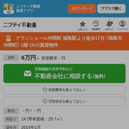
ニフティ不動産
ダウンロード
アプリで開く
賃貸アプリ
お知らせ
閲覧履歴
マイページ
お気に入り
グランシェール仲間町 福島駅より徒歩17分 （福島市
仲間町） 1階 1Kの賃貸物件
6万円
賃料
＋ 管理費等－円
空室確認や見学予約など
不動産会社に相談する
（無料）
初期費用を教えてほしい
空室状況を教えてほしい
－円 / －円
敷/礼
1K（専有面積：29.7㎡）
間取り
2014年1月
築年月