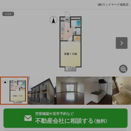
(株)ランドマーク福島店
1
/
16
空室確認や見学予約など
不動産会社に相談する
（無料）