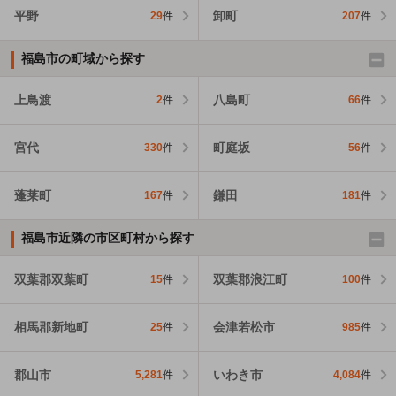
平野
卸町
29
件
207
件
福島市の町域から探す
上鳥渡
八島町
2
件
66
件
宮代
町庭坂
330
件
56
件
蓬莱町
鎌田
167
件
181
件
福島市近隣の市区町村から探す
双葉郡双葉町
双葉郡浪江町
15
件
100
件
相馬郡新地町
会津若松市
25
件
985
件
郡山市
いわき市
5,281
件
4,084
件