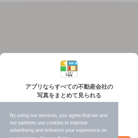
アプリならすべての不動産会社の
写真をまとめて見られる
対応機種
個人情報保護ポリシー
利用規約
運営会社
✔️
たくさんの写真でイメージふくらむ
ヘルプ・お問い合わせ
採用情報
By using our services, you agree that we and
✔️
高速表示で似た物件も見つけやすい
our
partners
use cookies to improve
✔️
便利な通知機能も充実
advertising and enhance your experience on