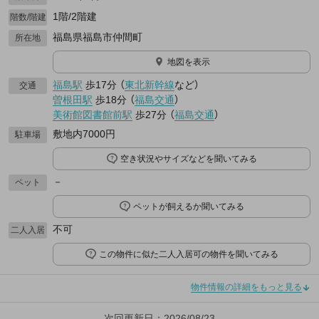
1階/2階建
階数/階建
福島県福島市仲間町
所在地
地図を表示
福島駅
歩17分
（
東北新幹線
など
）
交通
曽根田駅
歩18分
（
福島交通
）
美術館図書館前駅
歩27分
（
福島交通
）
敷地内7000円
駐車場
空き状況やサイズなどを聞いてみる
－
ペット
ペットが飼えるか聞いてみる
不可
二人入居
この物件に似た二人入居可の物件を聞いてみる
物件情報の詳細をもっと見る
次回更新日：2026/08/23