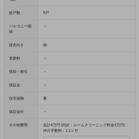
総戸数
8戸
バルコニー面
－
積
採光向き
南
更新料
－
償却・敷引
－
保証金
－
住宅保険
要
保証会社
－
その他費用
合計4万円（内訳：ルームクリーニング料金4万円）、
仲介手数料：1.1ヶ月