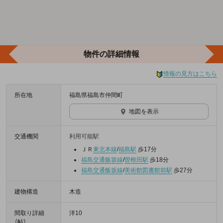
物件の詳細情報
情報の見方はこちら
所在地
福島県福島市仲間町
地図を表示
交通機関
利用可能駅
ＪＲ
東北本線
/
福島駅
歩17分
福島交通飯坂線
/
曽根田駅
歩18分
福島交通飯坂線
/
美術館図書館前駅
歩27分
建物構造
木造
間取り詳細
洋10
（帖）