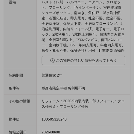
設備
バストイレ別、バルコニー、エアコン、クロゼッ
ト、フローリング、TVインターホン、室内洗濯置、
シューズボックス、南向き、角住戸、温水洗浄便
座、洗面化粧台、即入居可、礼金不要、敷金不要、
全居室洋室、保証人不要、全居室フローリング、2
沿線利用可、内装リフォーム済、電子キー、電子ロ
ック、2駅利用可、3駅以上利用可、敷地内ごみ置き
場、全居室6畳以上、プロパンガス、南面バルコニ
ー、室内物干機、BS、年内入居可、年度内入居可、
敷金・礼金不要、保証会社利用可、IT重説 対応物件
この物件の詳しい情報を送ってもらう
契約期間
普通借家 2年
条件等
単身者限定/事務所利用不可
その他の情報
リフォーム：2020/9内装内装一部リフォーム：クロ
ス張替え・フローリング張替
物件ID
100505328240
情報公開日
2026/08/08