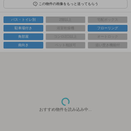
この物件の画像をもっと送ってもらう
バス・トイレ別
2階以上
宅配ボックス
駐車場付き
浴室乾燥機
フローリング
角部屋
コンロ2口以上
オートロック
南向き
ペット相談可
追い焚き機能付
おすすめ物件を読み込み中...