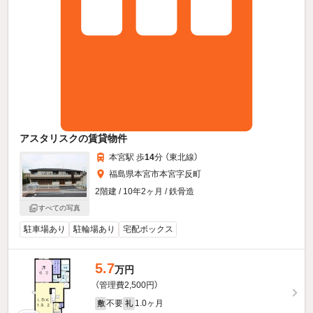
アスタリスクの賃貸物件
本宮駅 歩
14
分 （東北線）
福島県本宮市本宮字反町
2階建 / 10年2ヶ月 / 鉄骨造
すべての写真
駐車場あり
駐輪場あり
宅配ボックス
5.7
万円
（管理費2,500円）
不要
1.0ヶ月
敷
礼