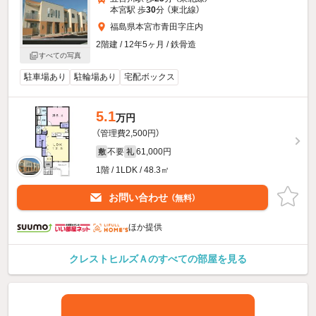
本宮駅 歩
30
分 （東北線）
福島県本宮市青田字庄内
2階建 / 12年5ヶ月 / 鉄骨造
すべての写真
駐車場あり
駐輪場あり
宅配ボックス
5.1
万円
（管理費2,500円）
不要
61,000円
敷
礼
1階 / 1LDK / 48.3㎡
お問い合わせ
（無料）
ほか提供
クレストヒルズＡのすべての部屋を見る