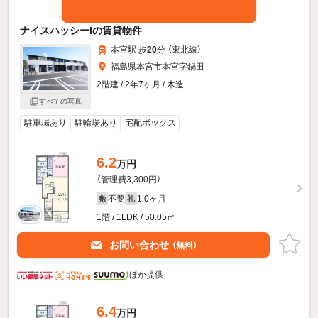
ナイスハッシーIの賃貸物件
本宮駅 歩
20
分 （東北線）
福島県本宮市本宮字鍋田
2階建 / 2年7ヶ月 / 木造
すべての写真
駐車場あり
駐輪場あり
宅配ボックス
6.2
万円
（管理費3,300円）
不要
1.0ヶ月
敷
礼
1階 / 1LDK / 50.05㎡
お問い合わせ
（無料）
ほか提供
6.4
万円