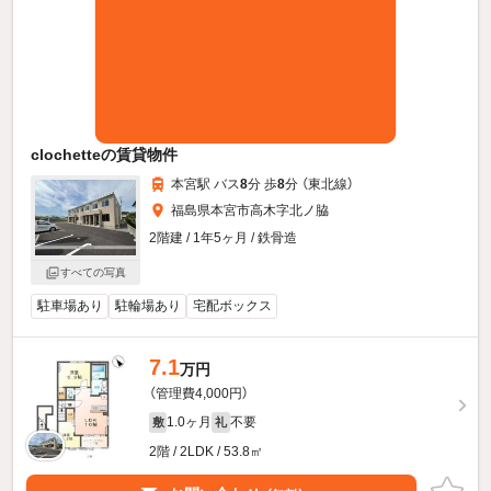
clochetteの賃貸物件
本宮駅 バス
8
分 歩
8
分 （東北線）
福島県本宮市高木字北ノ脇
2階建 / 1年5ヶ月 / 鉄骨造
すべての写真
駐車場あり
駐輪場あり
宅配ボックス
7.1
万円
（管理費4,000円）
1.0ヶ月
不要
敷
礼
2階 / 2LDK / 53.8㎡