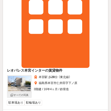
レオパレス本宮インターの賃貸物件
本宮駅 歩
28
分 （東北線）
福島県本宮市仁井田字下ノ原
3階建 / 16年4ヶ月 / 鉄骨造
すべての写真
駐車場あり
駐輪場あり