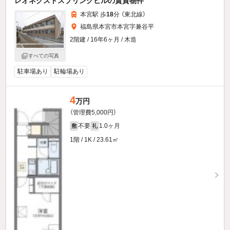
レオネクストスプリングヒルの賃貸物件
本宮駅 歩
18
分 （東北線）
福島県本宮市本宮字兼谷平
2階建 / 16年6ヶ月 / 木造
すべての写真
駐車場あり
駐輪場あり
4
万円
（管理費5,000円）
不要
1.0ヶ月
敷
礼
1階 / 1K / 23.61㎡