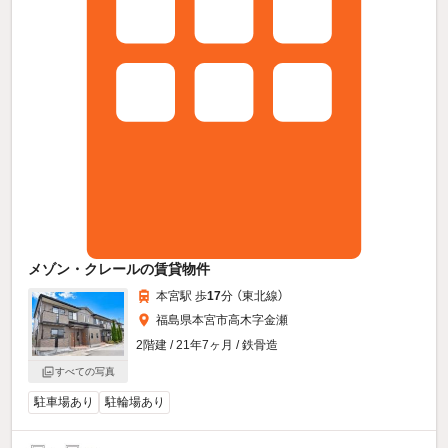
メゾン・クレールの賃貸物件
本宮駅 歩
17
分 （東北線）
福島県本宮市高木字金瀬
2階建 / 21年7ヶ月 / 鉄骨造
すべての写真
駐車場あり
駐輪場あり