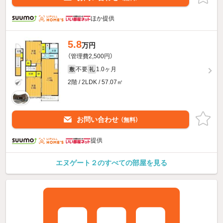
ほか提供
5.8
万円
（管理費2,500円）
不要
1.0ヶ月
敷
礼
2階 / 2LDK / 57.07㎡
お問い合わせ
（無料）
提供
エヌゲート２のすべての部屋を見る