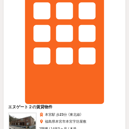
エヌゲート２の賃貸物件
本宮駅 歩
23
分 （東北線）
福島県本宮市本宮字坊屋敷
2階建 / 14年5ヶ月 / 木造