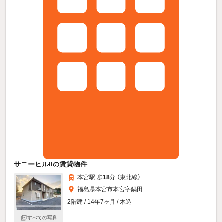
サニーヒルIIの賃貸物件
本宮駅 歩
18
分 （東北線）
福島県本宮市本宮字鍋田
2階建 / 14年7ヶ月 / 木造
すべての写真