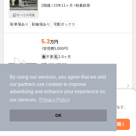
2階建 / 23年11ヶ月 / 軽量鉄骨
すべての写真
駐車場あり
駐輪場あり
宅配ボックス
5.3
万円
（管理費5,000円）
不要
1.0ヶ月
敷
礼
2階 / 1K / 23.18㎡
By using our services, you agree that we and
our
partners
use cookies to improve
advertising and enhance your experience on
アプリに切り替えて、サクサクお部屋探し
our services.
Privacy Policy
会員登録なしですぐ使える。マップ検索やお気に入り保存など、
アプリ限定の便利な機能が使えます！
OK
Web版で続行
アプリを開く
市区町村を変更
絞り込み条件を変更