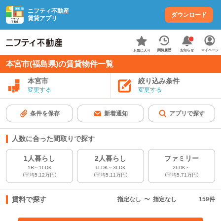
ニフティ不動産
ダウンロード
賃貸アプリ
お知らせ
閲覧履歴
マイページ
お気に入り
本宮市(福島県)の賃貸物件一覧
本宮市
絞り込み条件
変更する
変更する
条件を保存
新着通知
アプリで探す
人数に合った間取りで探す
1人暮らし
2人暮らし
ファミリー
1R～1LDK
1LDK～3LDK
2LDK～
（平均5.12万円）
（平均5.11万円）
（平均5.71万円）
賃料で探す
指定なし
〜
指定なし
159
件