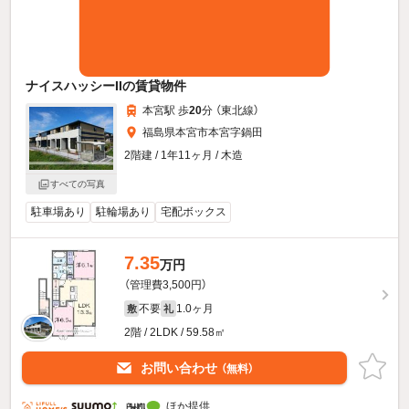
ナイスハッシーIIの賃貸物件
本宮駅 歩
20
分 （東北線）
福島県本宮市本宮字鍋田
2階建 / 1年11ヶ月 / 木造
すべての写真
駐車場あり
駐輪場あり
宅配ボックス
7.35
万円
（管理費3,500円）
不要
1.0ヶ月
敷
礼
2階 / 2LDK / 59.58㎡
お問い合わせ
（無料）
ほか提供